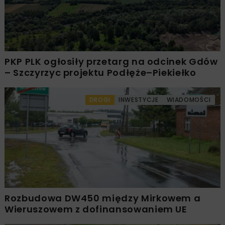
PKP PLK ogłosiły przetarg na odcinek Gdów
– Szczyrzyc projektu Podłęże–Piekiełko
DROGI
INWESTYCJE
WIADOMOŚCI
Rozbudowa DW450 między Mirkowem a
Wieruszowem z dofinansowaniem UE