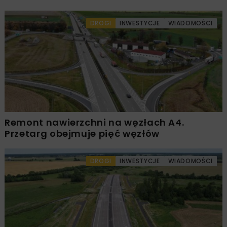
DROGI
INWESTYCJE
WIADOMOŚCI
Remont nawierzchni na węzłach A4.
Przetarg obejmuje pięć węzłów
DROGI
INWESTYCJE
WIADOMOŚCI