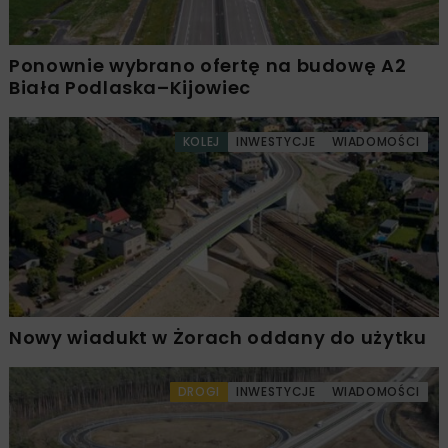
Ponownie wybrano ofertę na budowę A2
Biała Podlaska–Kijowiec
KOLEJ
INWESTYCJE
WIADOMOŚCI
Nowy wiadukt w Żorach oddany do użytku
DROGI
INWESTYCJE
WIADOMOŚCI