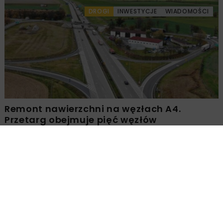
DROGI
INWESTYCJE
WIADOMOŚCI
Remont nawierzchni na węzłach A4.
Przetarg obejmuje pięć węzłów
Załaduj więcej...
DROGI
MOSTY
TUNELE
WIADOMOŚCI