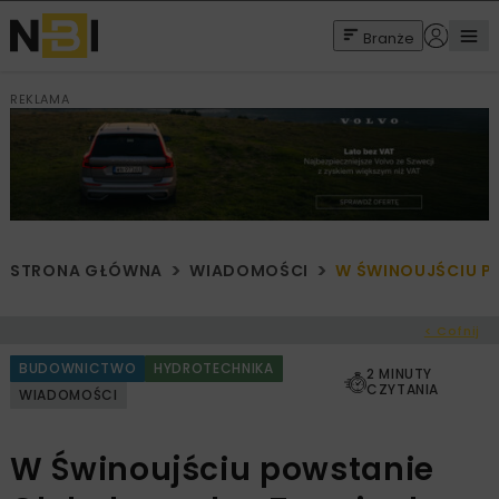
Branże
REKLAMA
STRONA GŁÓWNA
WIADOMOŚCI
W ŚWINOUJŚCIU P
< Cofnij
BUDOWNICTWO
HYDROTECHNIKA
2 MINUTY
CZYTANIA
WIADOMOŚCI
W Świnoujściu powstanie