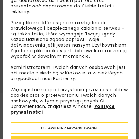
go, dostosować do Twoich potrzeb oraz
dedykowane akcje specjalne.
prezentować dopasowane do Ciebie treści i
reklamy.
Poza plikami, które są nam niezbędne do
prawidłowego i bezpiecznego działania serwisu –
są także takie, które wymagają Twojej zgody.
Zapoznałam/em się z
Polityką Prywatności
i
Każda udzielona zgoda poprawi Twoje
Regulaminem
oraz wyrażam zgodę na otrzymywanie na
podany przeze mnie adres e-mail korespondencji
doświadczenia jeśli jesteś naszym Użytkownikiem.
handlowej w postaci newslettera.
Zgoda na pliki cookies jest dobrowolna i można ją
wycofać w dowolnym momencie.
ZAPISZ MNIE
Administratorem Twoich danych osobowych jest
nbi med!a z siedzibą w Krakowie, a w niektórych
przypadkach nasi Partnerzy.
Więcej informacji o korzystaniu przez nas z plików
cookies oraz o przetwarzaniu Twoich danych
Powiązane artykuły
osobowych, w tym o przysługujących Ci
uprawnieniach, znajdziesz w naszej
Polityce
prywatności
.
KOLEJ
WIADOMOŚCI
INWESTYCJE
USTAWIENIA ZAAWANSOWANNE