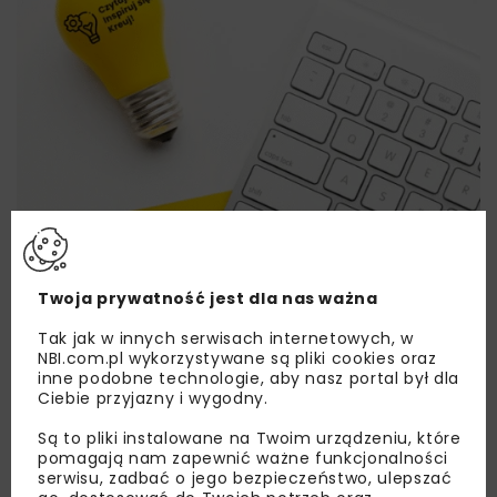
Twoja prywatność jest dla nas ważna
Tak jak w innych serwisach internetowych, w
NBI.com.pl wykorzystywane są pliki cookies oraz
inne podobne technologie, aby nasz portal był dla
Lubisz wiedzieć więcej?
Ciebie przyjazny i wygodny.
Zapisz się do newslettera aby otrzymywać od
Są to pliki instalowane na Twoim urządzeniu, które
pomagają nam zapewnić ważne funkcjonalności
nas najlepsze informacje branżowe,
serwisu, zadbać o jego bezpieczeństwo, ulepszać
zaproszenia na wydarzenia, atrakcyjne oferty i