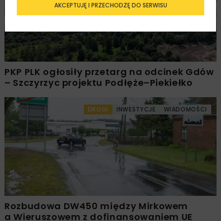
AKCEPTUJĘ I PRZECHODZĘ DO SERWISU
PKP PLK ogłosiły przetarg na odcinek Gdów
– Szczyrzyc projektu Podłęże–Piekiełko
DROGI
INWESTYCJE
WIADOMOŚCI
Rozbudowa DW450 między Mirkowem
a Wieruszowem z dofinansowaniem UE