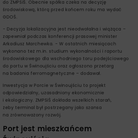
do ZMPSiŚ. Obecnie spółka czeka na decyzję
środowiskową, którą przed końcem roku ma wydać
GDOŚ.
- Decyzja lokalizacyjna jest nieodwołalna i wiążąca –
zapewniał podczas konferencji prasowej minister
Arkadiusz Marchewka. - W ostatnich miesiącach
wykonano też m.in. studium wykonalności i raportu
środowiskowego dla wschodniego toru podejściowego
do portu w Świnoujściu oraz ogłoszono przetarg
na badania ferromagnetyczne – dodawał.
Inwestycja w Porcie w Świnoujściu to projekt
odpowiedzialny, uzasadniony ekonomicznie
i ekologiczny. ZMPSiŚ dokłada wszelkich starań,
żeby terminal był postrzegany jako szansa
na zrównoważony rozwój.
Port jest mieszkańcem