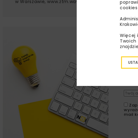
w Warszawie, www.ztm.waw.pl
poprawi
cookies
Adminis
Krakowi
Więcej 
Lu
Twoich 
znajdzi
Zapi
najle
USTA
wydar
specj
Zap
wyraż
mail k