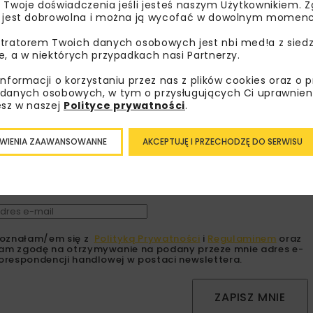
 Twoje doświadczenia jeśli jesteś naszym Użytkownikiem. Zg
 jest dobrowolna i można ją wycofać w dowolnym momenc
tratorem Twoich danych osobowych jest nbi med!a z siedz
e, a w niektórych przypadkach nasi Partnerzy.
informacji o korzystaniu przez nas z plików cookies oraz o 
bisz wiedzieć więcej?
danych osobowych, w tym o przysługujących Ci uprawnien
esz w naszej
Polityce prywatności
.
sz się do newslettera aby otrzymywać od nas
psze informacje branżowe, zaproszenia na
WIENIA ZAAWANSOWANNE
AKCEPTUJĘ I PRZECHODZĘ DO SERWISU
zenia, atrakcyjne oferty i dedykowane akcje
alne.
oznałam/em się z
Polityką Prywatności
i
Regulaminem
oraz
am zgodę na otrzymywanie na podany przeze mnie adres e-
orespondencji handlowej w postaci newslettera.
ZAPISZ MNIE