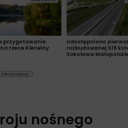
a przygotowanie
Udostępniono pierws
 na rzece Kierwiny
rozbudowanej S19 koł
Sokołowa Małopolski
Załaduj więcej...
roju nośnego