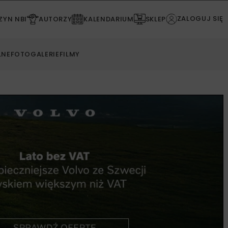
ZALOGUJ SIĘ
YN NBI
AUTORZY
KALENDARIUM
SKLEP
LNE
FOTOGALERIE
FILMY