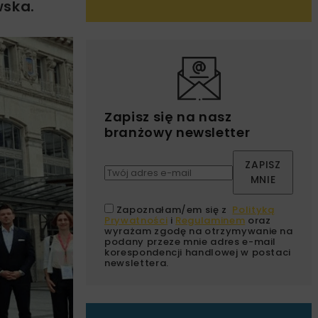
wska.
Zapisz się na nasz
branżowy newsletter
ZAPISZ
MNIE
Zapoznałam/em się z
Polityką
Prywatności
i
Regulaminem
oraz
wyrażam zgodę na otrzymywanie na
podany przeze mnie adres e-mail
korespondencji handlowej w postaci
newslettera.