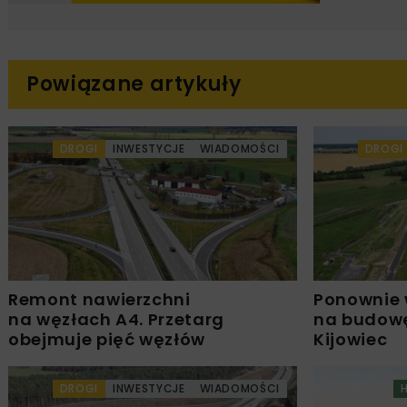
Powiązane artykuły
DROGI
INWESTYCJE
WIADOMOŚCI
DROGI
Remont nawierzchni
Ponownie 
na węzłach A4. Przetarg
na budowę
obejmuje pięć węzłów
Kijowiec
DROGI
INWESTYCJE
WIADOMOŚCI