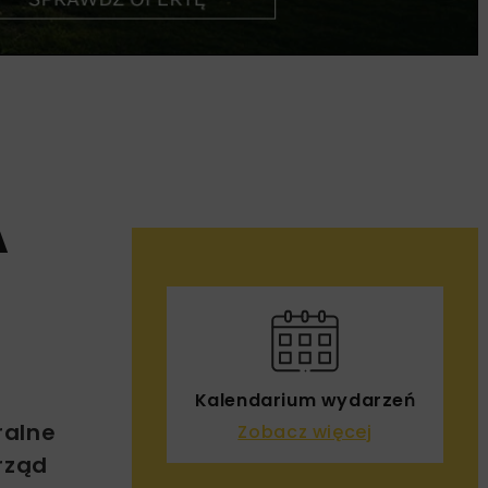
A
Kalendarium wydarzeń
ralne
Zobacz więcej
rząd