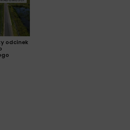
zy odcinek
o
ego