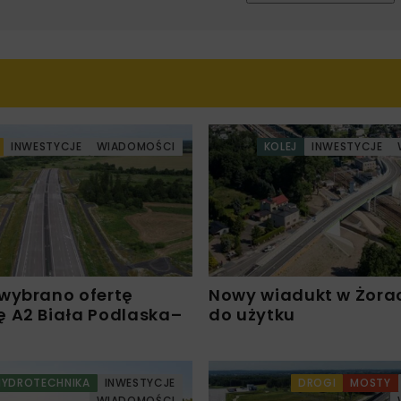
INWESTYCJE
WIADOMOŚCI
KOLEJ
INWESTYCJE
wybrano ofertę
Nowy wiadukt w Żora
 A2 Biała Podlaska–
do użytku
HYDROTECHNIKA
INWESTYCJE
DROGI
MOSTY
WIADOMOŚCI