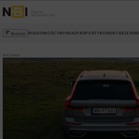
WIADOMOŚCI
WYWIADY
RAPORTY
KOMENTARZE
INW
Branże
REKLAMA