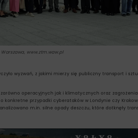
M Warszawa, www.ztm.waw.pl
yło wyzwań, z jakimi mierzy się publiczny transport i szt
 zarówno operacyjnych jak i klimatycznych oraz zagrożeni
 konkretne przypadki cyberataków w Londynie czy Krakowi
nalizowano m.in. silne opady deszczu, które dotknęły tran