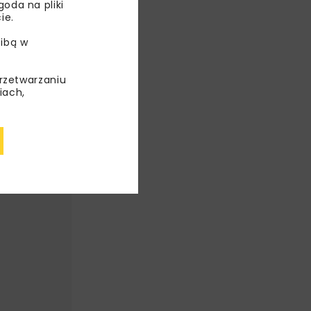
oda na pliki
ie.
ibą w
przetwarzaniu
iach,