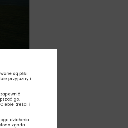
ono przypadki
wane są pliki
bie przyjazny i
a Téléo,
ilności
 zapewnić
Jego główną
epszać go,
ebie treści i
ego działania
ielona zgoda
AWA