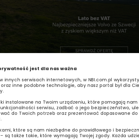
prywatność jest dla nas ważna
zydatności i wykorzystaniu w transporcie publicznym. Omówi
ści zastosowania w przyszłości.
 w innych serwisach internetowych, w NBI.com.pl wykorzysty
 oraz inne podobne technologie, aby nasz portal był dla Cie
ambitne projekty takie jak trzecia linia metra, kolejka linow
y.
odarzem spotkania jest Tisséo Collectivités, Urząd ds. Mob
liki instalowane na Twoim urządzeniu, które pomagają nam
a także ją organizuje i finansuje jej realizację w regionie. 
unkcjonalności serwisu, zadbać o jego bezpieczeństwo, ul
j.
wać do Twoich potrzeb oraz prezentować dopasowane do Ci
.
ikami, które są nam niezbędne do prawidłowego i bezpieczn
 – są także takie, które wymagają Twojej zgody. Każda udz
EMTA TULUZA
TRANSPORT PUBLICZNY
ZTM WARSZ