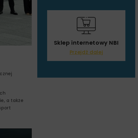
Sklep internetowy NBI
Przejdź dalej
ucznej
ach
e, a także
sport