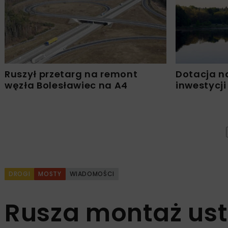
Ruszył przetarg na remont
Dotacja n
węzła Bolesławiec na A4
inwestycji
DROGI
MOSTY
WIADOMOŚCI
Rusza montaż ust