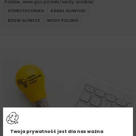
Polskie, www.gov.pl/web/wody-polskie/
HYDROTECHNIKA
KANAŁ GLIWICKI
RZGW GLIWICE
WODY POLSKIE
Twoja prywatność jest dla nas ważna