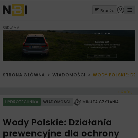
Branże
REKLAMA
STRONA GŁÓWNA
WIADOMOŚCI
WODY POLSKIE: DZ
< Cofnij
HYDROTECHNIKA
WIADOMOŚCI
1 MINUTA CZYTANIA
Wody Polskie: Działania
prewencyjne dla ochrony