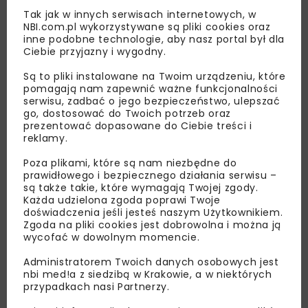
Tak jak w innych serwisach internetowych, w
NBI.com.pl wykorzystywane są pliki cookies oraz
inne podobne technologie, aby nasz portal był dla
Ciebie przyjazny i wygodny.
Są to pliki instalowane na Twoim urządzeniu, które
pomagają nam zapewnić ważne funkcjonalności
serwisu, zadbać o jego bezpieczeństwo, ulepszać
Lubisz wiedzieć więcej?
go, dostosować do Twoich potrzeb oraz
prezentować dopasowane do Ciebie treści i
Zapisz się do newslettera aby otrzymywać od
reklamy.
nas najlepsze informacje branżowe,
Poza plikami, które są nam niezbędne do
zaproszenia na wydarzenia, atrakcyjne oferty i
prawidłowego i bezpiecznego działania serwisu –
dedykowane akcje specjalne.
są także takie, które wymagają Twojej zgody.
Każda udzielona zgoda poprawi Twoje
doświadczenia jeśli jesteś naszym Użytkownikiem.
Zgoda na pliki cookies jest dobrowolna i można ją
wycofać w dowolnym momencie.
Zapoznałam/em się z
Polityką Prywatności
i
Regulaminem
oraz wyrażam zgodę na otrzymywanie na
Administratorem Twoich danych osobowych jest
podany przeze mnie adres e-mail korespondencji
nbi med!a z siedzibą w Krakowie, a w niektórych
handlowej w postaci newslettera.
przypadkach nasi Partnerzy.