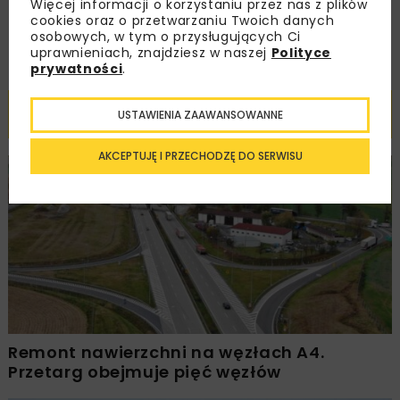
Więcej informacji o korzystaniu przez nas z plików
ZAPISZ MNIE
cookies oraz o przetwarzaniu Twoich danych
osobowych, w tym o przysługujących Ci
uprawnieniach, znajdziesz w naszej
Polityce
prywatności
.
Powiązane artykuły
USTAWIENIA ZAAWANSOWANNE
AKCEPTUJĘ I PRZECHODZĘ DO SERWISU
DROGI
INWESTYCJE
WIADOMOŚCI
Remont nawierzchni na węzłach A4.
Przetarg obejmuje pięć węzłów