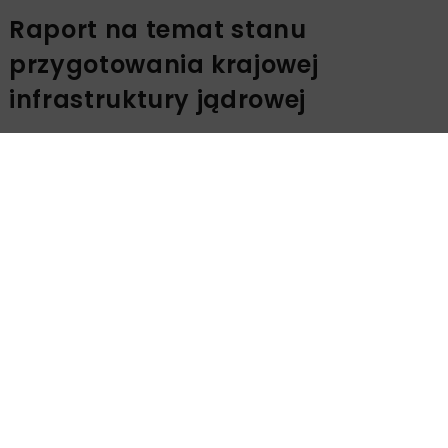
Raport na temat stanu
przygotowania krajowej
infrastruktury jądrowej
W dwutygodniowej misji INIR 2 dla fazy 2,
uwzględniającej osiągnięcie przez Polskę drugiego
kamienia milowego – uczestniczy 10 ekspertów z Brazylii,
Wielkiej Brytanii, USA oraz MAEA. Przed przyjazdem do
Polski, Ministerstwo Klimatu i Środowiska wraz z innymi
organizacjami uczestniczącymi w procesie wdrażania
Programu PEJ – w ramach samooceny – przygotowało
dla MAEA obszerny raport na temat stanu
przygotowania krajowej infrastruktury jądrowej.
Celem misji będzie ocena raportu, w tym
przeprowadzenie wywiadów wyjaśniających z
przedstawicielami kluczowych organizacji realizujących
Program polskiej energetyki jądrowej.