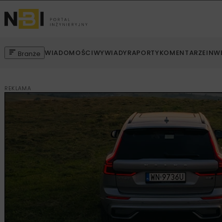
WIADOMOŚCI
WYWIADY
RAPORTY
KOMENTARZE
INW
Branże
REKLAMA