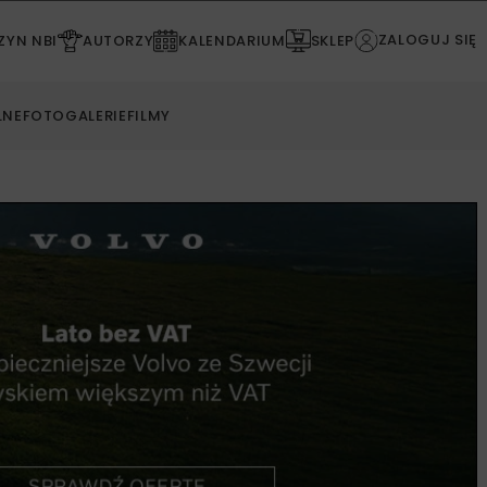
ZALOGUJ SIĘ
YN NBI
AUTORZY
KALENDARIUM
SKLEP
LNE
FOTOGALERIE
FILMY