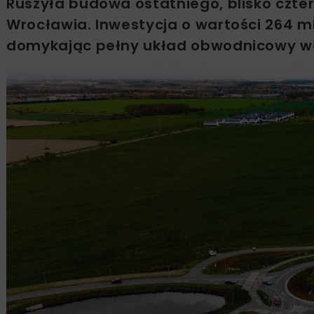
Ruszyła budowa ostatniego, blisko czt
Wrocławia. Inwestycja o wartości 264 m
domykając pełny układ obwodnicowy wok