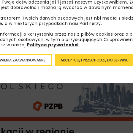
 Twoje doświadczenia jeśli jesteś naszym Użytkownikiem. Zg
a. Większość trasy będzie miała przekrój dwujezdniowy. W 
 jest dobrowolna i można ją wycofać w dowolnym momenc
półtunel z ekranami akustycznymi w miejscowości Wysoka, m
tratorem Twoich danych osobowych jest nbi med!a z siedz
e, a w niektórych przypadkach nasi Partnerzy.
alizacji określono na 30 miesięcy. Zakończenie budowy i 
informacji o korzystaniu przez nas z plików cookies oraz o 
danych osobowych, w tym o przysługujących Ci uprawnien
esz w naszej
Polityce prywatności
.
WIENIA ZAAWANSOWANNE
AKCEPTUJĘ I PRZECHODZĘ DO SERWISU
acji w regionie