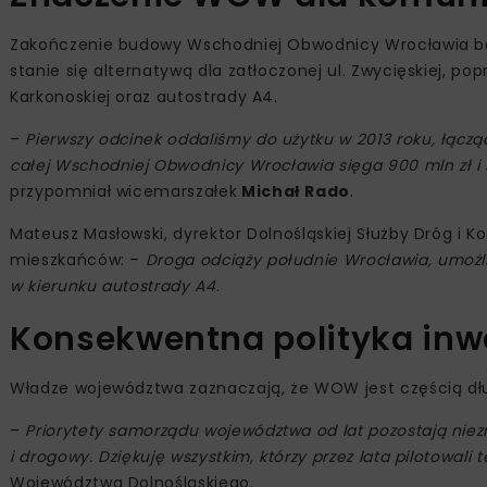
Zakończenie budowy Wschodniej Obwodnicy Wrocławia będ
stanie się alternatywą dla zatłoczonej ul. Zwycięskiej, po
Karkonoskiej oraz autostrady A4.
–
Pierwszy odcinek oddaliśmy do użytku w 2013 roku, łąc
całej Wschodniej Obwodnicy Wrocławia sięga 900 mln zł i 
przypomniał wicemarszałek
Michał Rado
.
Mateusz Masłowski, dyrektor Dolnośląskiej Służby Dróg i Ko
mieszkańców: –
Droga odciąży południe Wrocławia, umożli
w kierunku autostrady A4
.
Konsekwentna polityka inw
Władze województwa zaznaczają, że WOW jest częścią długo
–
Priorytety samorządu województwa od lat pozostają niezm
i drogowy. Dziękuję wszystkim, którzy przez lata pilotowali t
Województwa Dolnośląskiego.