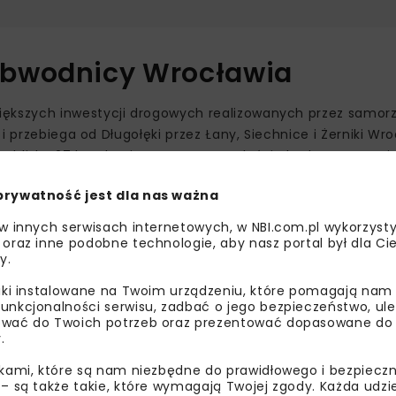
Obwodnicy Wrocławia
ększych inwestycji drogowych realizowanych przez samor
i przebiega od Długołęki przez Łany, Siechnice i Żerniki Wr
 z blisko 27 km drogi, a rozpoczęta właśnie budowa ostatn
prywatność jest dla nas ważna
go z jedną z głównych arterii prowadzących do autostrady 
 w innych serwisach internetowych, w NBI.com.pl wykorzysty
y południowe i wschodnie rejony miasta oraz usprawni ruch
 oraz inne podobne technologie, aby nasz portal był dla Cie
y.
 Wrocławia. Za niewiele ponad dwa lata stolica regionu zy
liki instalowane na Twoim urządzeniu, które pomagają nam
unkcjonalności serwisu, zadbać o jego bezpieczeństwo, ul
możliwe bez wspólnego wysiłku władz województwa i samor
wać do Twoich potrzeb oraz prezentować dopasowane do Ci
ztwa
Paweł Gancarz
.
.
64 mln zł
ikami, które są nam niezbędne do prawidłowego i bezpieczn
 – są także takie, które wymagają Twojej zgody. Każda udz