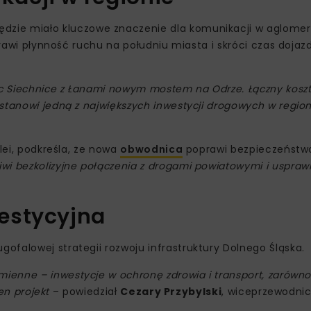
zie miało kluczowe znaczenie dla komunikacji w aglomera
prawi płynność ruchu na południu miasta i skróci czas dojazd
ząc Siechnice z Łanami nowym mostem na Odrze. Łączny kos
stanowi jedną z największych inwestycji drogowych w region
lei, podkreśla, że nowa
obwodnica
poprawi bezpieczeństwo
wi bezkolizyjne połączenia z drogami powiatowymi i usprawn
estycyjna
falowej strategii rozwoju infrastruktury Dolnego Śląska.
ienne – inwestycje w ochronę zdrowia i transport, zarówno 
en projekt
– powiedział
Cezary Przybylski
, wiceprzewodni