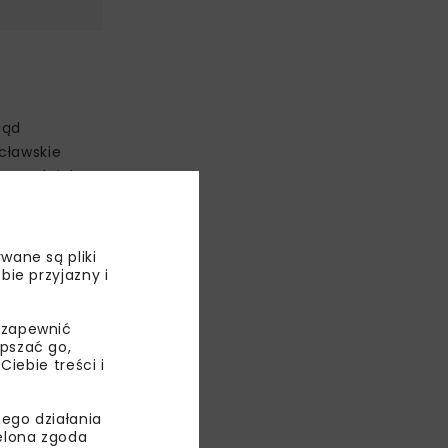
ząd
ocławskie
iego odcinka
A4. Dzięki
wane są pliki
 tranzytowy
bie przyjazny i
ska możliwość
 zapewnić
epszać go,
ządowców
ebie treści i
ego działania
ielona zgoda