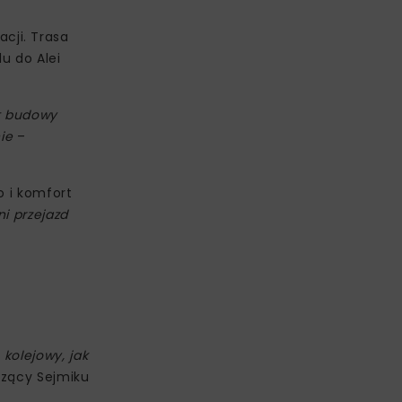
cji. Trasa
u do Alei
zt budowy
ie
–
 i komfort
i przejazd
kolejowy, jak
czący Sejmiku