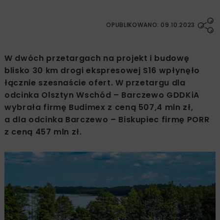
OPUBLIKOWANO: 09.10.2023
W dwóch przetargach na projekt i budowę
blisko 30 km drogi ekspresowej S16 wpłynęło
łącznie szesnaście ofert. W przetargu dla
odcinka Olsztyn Wschód – Barczewo GDDKiA
wybrała firmę Budimex z ceną 507,4 mln zł,
a dla odcinka Barczewo – Biskupiec firmę PORR
z ceną 457 mln zł.