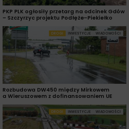
PKP PLK ogłosiły przetarg na odcinek Gdów
– Szczyrzyc projektu Podłęże–Piekiełko
DROGI
INWESTYCJE
WIADOMOŚCI
Rozbudowa DW450 między Mirkowem
a Wieruszowem z dofinansowaniem UE
DROGI
INWESTYCJE
WIADOMOŚCI