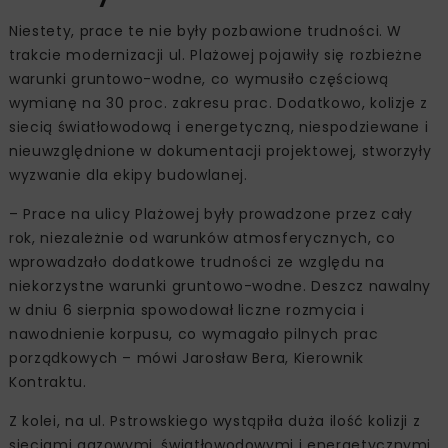
Niestety, prace te nie były pozbawione trudności. W
trakcie modernizacji ul. Plażowej pojawiły się rozbieżne
warunki gruntowo-wodne, co wymusiło częściową
wymianę na 30 proc. zakresu prac. Dodatkowo, kolizje z
siecią światłowodową i energetyczną, niespodziewane i
nieuwzględnione w dokumentacji projektowej, stworzyły
wyzwanie dla ekipy budowlanej.
– Prace na ulicy Plażowej były prowadzone przez cały
rok, niezależnie od warunków atmosferycznych, co
wprowadzało dodatkowe trudności ze względu na
niekorzystne warunki gruntowo-wodne. Deszcz nawalny
w dniu 6 sierpnia spowodował liczne rozmycia i
nawodnienie korpusu, co wymagało pilnych prac
porządkowych – mówi Jarosław Bera, Kierownik
Kontraktu.
Z kolei, na ul. Pstrowskiego wystąpiła duża ilość kolizji z
sieciami gazowymi, światłowodowymi i energetycznymi,