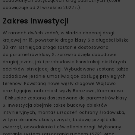
budowlanych dotyczących dróg publicznych (które
obowiązuje od 21 września 2022 r.).
Zakres inwestycji
W ramach dwóch zadań, w śladzie obecnej drogi
krajowej nr 16, powstanie droga klasy S o długości blisko
30 km. Istniejąca droga zostanie dostosowana
do parametrów klasy S, zarówno dzięki dobudowie
drugiej jezdni, jak i przebudowie konstrukcji niektórych
odcinków istniejącej drogi. Wybudowane zostaną także
dodatkowe jezdnie umożliwiające obsługę przyległych
terenów. Powstaną nowe węzły drogowe Wójtowo
oraz Łęgajny, natomiast węzły Barczewo, Kromerowo
i Biskupiec zostaną dostosowane do parametrów klasy
S. Inwestycja obejmie także budowę obiektów
inżynieryjnych, montaż urządzeń ochrony środowiska,
w tym ekranów akustycznych, budowę przejść dla
zwierząt, odwodnienia i oświetlenia drogi. Wykonany
zostanie system zarządzania ruchem (SZR) wraz