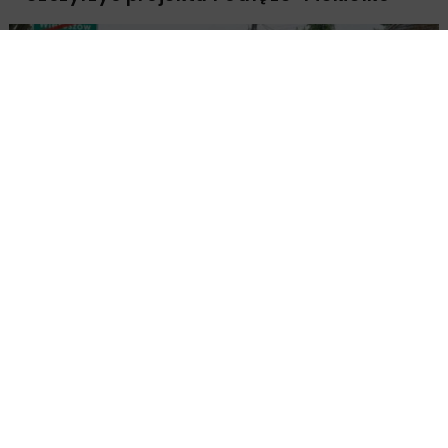
DROGI
INWESTYCJE
WIADOMOŚCI
Rozbudowa DW450 między Mirkowem a
Wieruszowem z dofinansowaniem UE
DROGI
INWESTYCJE
WIADOMOŚCI