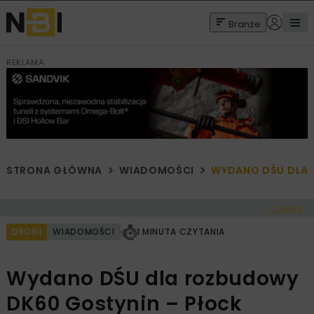
Branże
REKLAMA
STRONA GŁÓWNA
WIADOMOŚCI
WYDANO DŚU DLA 
< Cofnij
DROGI
WIADOMOŚCI
1 MINUTA CZYTANIA
Wydano DŚU dla rozbudowy
DK60 Gostynin – Płock