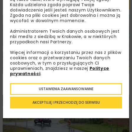
Powiązane artykuły
Każda udzielona zgoda poprawi Twoje
doświadczenia jeśli jesteś naszym Użytkownikiem.
Zgoda na pliki cookies jest dobrowolna i można ją
wycofać w dowolnym momencie.
KOLEJ
WIADOMOŚCI
INWESTYCJE
Administratorem Twoich danych osobowych jest
nbi med!a z siedzibą w Krakowie, a w niektórych
przypadkach nasi Partnerzy.
Więcej informacji o korzystaniu przez nas z plików
cookies oraz o przetwarzaniu Twoich danych
osobowych, w tym o przysługujących Ci
uprawnieniach, znajdziesz w naszej
Polityce
prywatności
.
PKP PLK ogłosiły przetarg na odcinek Gdów
– Szczyrzyc projektu Podłęże–Piekiełko
USTAWIENIA ZAAWANSOWANNE
DROGI
INWESTYCJE
WIADOMOŚCI
AKCEPTUJĘ I PRZECHODZĘ DO SERWISU