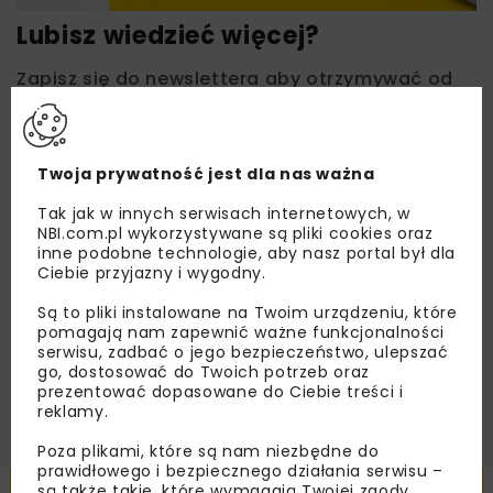
Lubisz wiedzieć więcej?
Zapisz się do newslettera aby otrzymywać od
nas najlepsze informacje branżowe,
zaproszenia na wydarzenia, atrakcyjne oferty i
dedykowane akcje specjalne.
Twoja prywatność jest dla nas ważna
Tak jak w innych serwisach internetowych, w
NBI.com.pl wykorzystywane są pliki cookies oraz
inne podobne technologie, aby nasz portal był dla
Zapoznałam/em się z
Polityką Prywatności
i
Ciebie przyjazny i wygodny.
Regulaminem
oraz wyrażam zgodę na otrzymywanie na
podany przeze mnie adres e-mail korespondencji
handlowej w postaci newslettera.
Są to pliki instalowane na Twoim urządzeniu, które
pomagają nam zapewnić ważne funkcjonalności
serwisu, zadbać o jego bezpieczeństwo, ulepszać
ZAPISZ MNIE
go, dostosować do Twoich potrzeb oraz
prezentować dopasowane do Ciebie treści i
reklamy.
Poza plikami, które są nam niezbędne do
prawidłowego i bezpiecznego działania serwisu –
są także takie, które wymagają Twojej zgody.