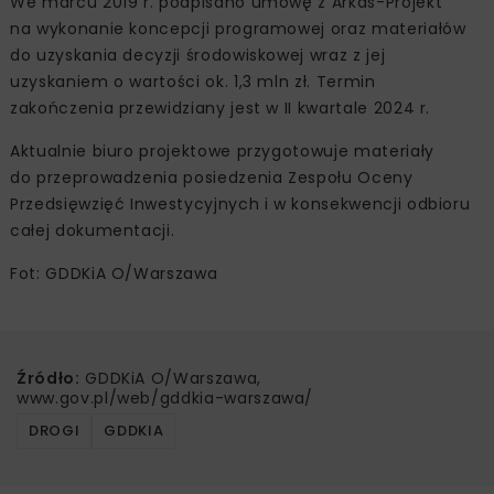
We marcu 2019 r. podpisano umowę z Arkas-Projekt
na wykonanie koncepcji programowej oraz materiałów
do uzyskania decyzji środowiskowej wraz z jej
uzyskaniem o wartości ok. 1,3 mln zł. Termin
zakończenia przewidziany jest w II kwartale 2024 r.
Aktualnie biuro projektowe przygotowuje materiały
do przeprowadzenia posiedzenia Zespołu Oceny
Przedsięwzięć Inwestycyjnych i w konsekwencji odbioru
całej dokumentacji.
Fot: GDDKiA O/Warszawa
Źródło:
GDDKiA O/Warszawa,
www.gov.pl/web/gddkia-warszawa/
DROGI
GDDKIA