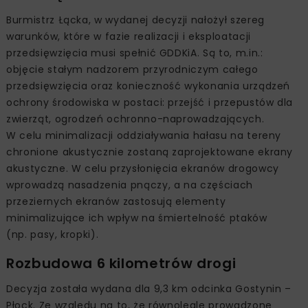
Burmistrz Łącka, w wydanej decyzji nałożył szereg
warunków, które w fazie realizacji i eksploatacji
przedsięwzięcia musi spełnić GDDKiA. Są to, m.in.:
objęcie stałym nadzorem przyrodniczym całego
przedsięwzięcia oraz konieczność wykonania urządzeń
ochrony środowiska w postaci: przejść i przepustów dla
zwierząt, ogrodzeń ochronno-naprowadzających.
W celu minimalizacji oddziaływania hałasu na tereny
chronione akustycznie zostaną zaprojektowane ekrany
akustyczne. W celu przysłonięcia ekranów drogowcy
wprowadzą nasadzenia pnączy, a na częściach
przeziernych ekranów zastosują elementy
minimalizujące ich wpływ na śmiertelność ptaków
(np. pasy, kropki).
Rozbudowa 6 kilometrów drogi
Decyzja została wydana dla 9,3 km odcinka Gostynin –
Płock. Ze względu na to, że równolegle prowadzone