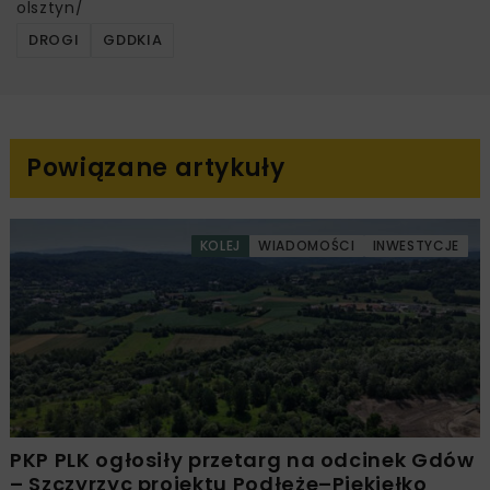
olsztyn/
DROGI
GDDKIA
Powiązane artykuły
KOLEJ
WIADOMOŚCI
INWESTYCJE
PKP PLK ogłosiły przetarg na odcinek Gdów
– Szczyrzyc projektu Podłęże–Piekiełko