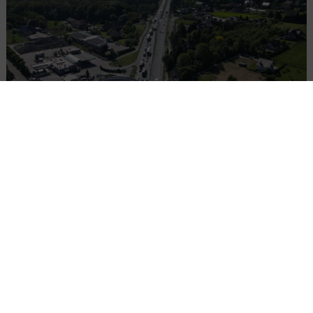
Dziesięciu chętnych na węzeł w Jaworniku.
Ceny od 76,6 mln zł
BUDOWNICTWO
DROGI
KOLEJ
TUNELE
INWESTYCJE
WIADOMOŚCI
Czy Port Polska powstanie do 2032 roku?