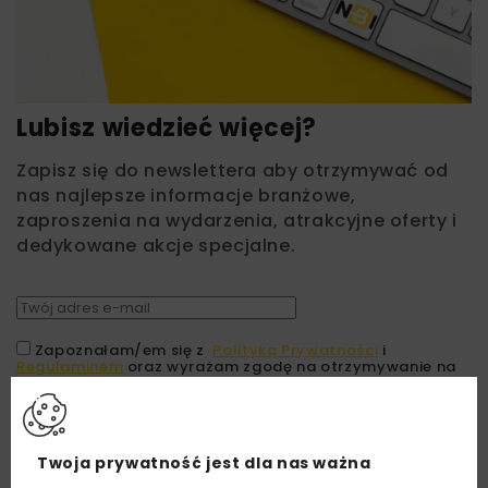
Lubisz wiedzieć więcej?
Zapisz się do newslettera aby otrzymywać od
nas najlepsze informacje branżowe,
zaproszenia na wydarzenia, atrakcyjne oferty i
dedykowane akcje specjalne.
Zapoznałam/em się z
Polityką Prywatności
i
Regulaminem
oraz wyrażam zgodę na otrzymywanie na
podany przeze mnie adres e-mail korespondencji
handlowej w postaci newslettera.
ZAPISZ MNIE
Twoja prywatność jest dla nas ważna