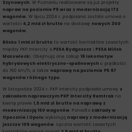
Szynowych
. W Poznaniu realizowane są już projekty
napraw na poziomie P5 wraz z modernizacją 172
wagonów.
W lipcu 2024 r. podpisana została umowa o
wartości
4,2 mld zł brutto
na dostawę
nowych 300
wagonów
.
Blisko 1 mld zł brutto
to wartość kontraktów zawartych
między PKP Intercity a
PESA Bydgoszcz
i
PESA Mińsk
Mazowieck
i. Obejmują one zakup
16 lokomotyw
hybrydowych elektryczno-spalinowych
o prędkości
do 160 km/h, a także
naprawę na poziomie P5 67
wagonów różnego typu
.
W listopadzie 2024 r. PKP Intercity podpisała umowy
z
zakładem naprawczym PKP Intercity Remtrak
na
kwotę prawie
1,5 mld zł brutto na naprawę z
modernizacją 150 wagonów
. Ponadto
zakłady w
Opocznie i Opolu
wykonują
naprawy z modernizacją
jeszcze 105 wagonów
. Łączna wartość zawartych
kontraktów wynosi ponad
2,5 mld zł brutto
.