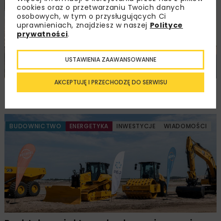
WIADOMOŚCI
cookies oraz o przetwarzaniu Twoich danych
osobowych, w tym o przysługujących Ci
uprawnieniach, znajdziesz w naszej
Polityce
prywatności
.
USTAWIENIA ZAAWANSOWANNE
AKCEPTUJĘ I PRZECHODZĘ DO SERWISU
Czy Port Polska powstanie do 2032 roku?
Przetargi za 54 mld zł
BUDOWNICTWO
ENERGETYKA
INWESTYCJE
WIADOMOŚCI