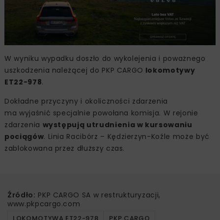
W wyniku wypadku doszło do wykolejenia i poważnego
uszkodzenia należącej do PKP CARGO
lokomotywy
ET22-978
.
Dokładne przyczyny i okoliczności zdarzenia
ma wyjaśnić specjalnie powołana komisja. W rejonie
zdarzenia
występują utrudnienia w kursowaniu
pociągów
. Linia Racibórz – Kędzierzyn-Koźle może być
zablokowana przez dłuższy czas.
Źródło:
PKP CARGO SA w restrukturyzacji,
www.pkpcargo.com
LOKOMOTYWA ET22-978
PKP CARGO