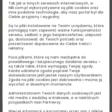
Tak jak w innych serwisach internetowych, w
NBI.com.pl wykorzystywane są pliki cookies oraz
inne podobne technologie, aby nasz portal był dla
Ciebie przyjazny i wygodny.
Powiązane artykuły
Są to pliki instalowane na Twoim urządzeniu, które
pomagają nam zapewnić ważne funkcjonalności
serwisu, zadbać o jego bezpieczeństwo, ulepszać
go, dostosować do Twoich potrzeb oraz
DROGI
MOSTY
INWESTYCJE
WIADOMOŚCI
prezentować dopasowane do Ciebie treści i
reklamy.
Poza plikami, które są nam niezbędne do
prawidłowego i bezpiecznego działania serwisu –
są także takie, które wymagają Twojej zgody.
Każda udzielona zgoda poprawi Twoje
doświadczenia jeśli jesteś naszym Użytkownikiem.
Zgoda na pliki cookies jest dobrowolna i można ją
wycofać w dowolnym momencie.
Dziesięciu chętnych na węzeł w Jaworniku.
Administratorem Twoich danych osobowych jest
Ceny od 76,6 mln zł
nbi med!a z siedzibą w Krakowie, a w niektórych
przypadkach nasi Partnerzy.
BUDOWNICTWO
DROGI
KOLEJ
TUNELE
INWESTYCJE
Więcej informacji o korzystaniu przez nas z plików