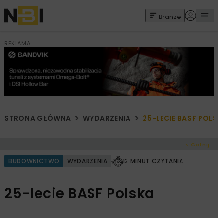
Branże
REKLAMA
STRONA GŁÓWNA
WYDARZENIA
25-LECIE BASF POL
< Cofnij
BUDOWNICTWO
WYDARZENIA
12 MINUT CZYTANIA
25-lecie BASF Polska