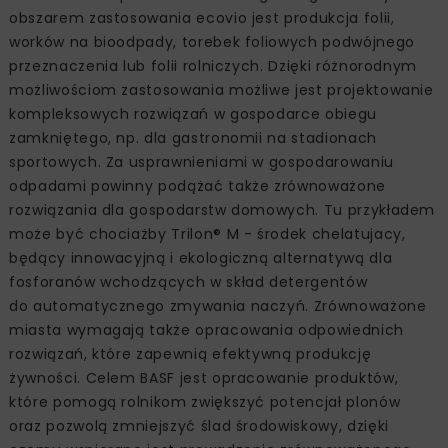
obszarem zastosowania ecovio jest produkcja folii,
worków na bioodpady, torebek foliowych podwójnego
przeznaczenia lub folii rolniczych. Dzięki różnorodnym
możliwościom zastosowania możliwe jest projektowanie
kompleksowych rozwiązań w gospodarce obiegu
zamkniętego, np. dla gastronomii na stadionach
sportowych. Za usprawnieniami w gospodarowaniu
odpadami powinny podążać także zrównoważone
rozwiązania dla gospodarstw domowych. Tu przykładem
może być chociażby Trilon® M - środek chelatujacy,
będący innowacyjną i ekologiczną alternatywą dla
fosforanów wchodzących w skład detergentów
do automatycznego zmywania naczyń. Zrównoważone
miasta wymagają także opracowania odpowiednich
rozwiązań, które zapewnią efektywną produkcję
żywności. Celem BASF jest opracowanie produktów,
które pomogą rolnikom zwiększyć potencjał plonów
oraz pozwolą zmniejszyć ślad środowiskowy, dzięki