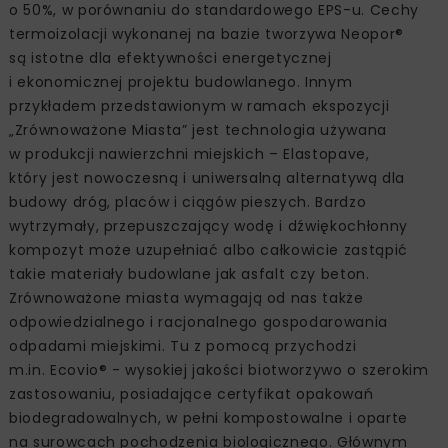
o 50%, w porównaniu do standardowego EPS-u. Cechy
termoizolacji wykonanej na bazie tworzywa Neopor®
są istotne dla efektywności energetycznej
i ekonomicznej projektu budowlanego. Innym
przykładem przedstawionym w ramach ekspozycji
„Zrównoważone Miasta” jest technologia używana
w produkcji nawierzchni miejskich – Elastopave,
który jest nowoczesną i uniwersalną alternatywą dla
budowy dróg, placów i ciągów pieszych. Bardzo
wytrzymały, przepuszczający wodę i dźwiękochłonny
kompozyt może uzupełniać albo całkowicie zastąpić
takie materiały budowlane jak asfalt czy beton.
Zrównoważone miasta wymagają od nas także
odpowiedzialnego i racjonalnego gospodarowania
odpadami miejskimi. Tu z pomocą przychodzi
m.in. Ecovio® - wysokiej jakości biotworzywo o szerokim
zastosowaniu, posiadające certyfikat opakowań
biodegradowalnych, w pełni kompostowalne i oparte
na surowcach pochodzenia biologicznego. Głównym