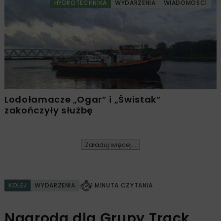
HYDROTECHNIKA
WYDARZENIA
WIADOMOŚCI
Lodołamacze „Ogar” i „Świstak”
zakończyły służbę
Załaduj więcej...
KOLEJ
WYDARZENIA
1 MINUTA CZYTANIA
Nagroda dla Grupy Track