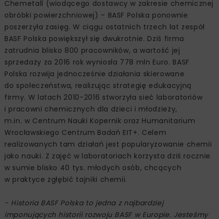
Chemetall (wiodącego dostawcy w zakresie chemicznej
obróbki powierzchniowej) – BASF Polska ponownie
poszerzyła zasięg. W ciągu ostatnich trzech lat zespół
BASF Polska powiększył się dwukrotnie. Dziś firma
zatrudnia blisko 800 pracowników, a wartość jej
sprzedaży za 2016 rok wyniosła 778 mln Euro. BASF
Polska rozwija jednocześnie działania skierowane
do społeczeństwa, realizując strategię edukacyjną
firmy. W latach 2010-2016 stworzyła sieć laboratoriów
i pracowni chemicznych dla dzieci i młodzieży,
m.in. w Centrum Nauki Kopernik oraz Humanitarium
Wrocławskiego Centrum Badań EIT+. Celem
realizowanych tam działań jest popularyzowanie chemii
jako nauki. Z zajęć w laboratoriach korzysta dziś rocznie
w sumie blisko 40 tys. młodych osób, chcących
w praktyce zgłębić tajniki chemii.
- Historia BASF Polska to jedna z najbardziej
imponujących historii rozwoju BASF w Europie. Jesteśmy