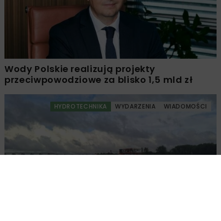
Wody Polskie realizują projekty
przeciwpowodziowe za blisko 1,5 mld zł
HYDROTECHNIKA
WYDARZENIA
WIADOMOŚCI
Lodołamacze „Ogar” i „Świstak”
zakończyły służbę