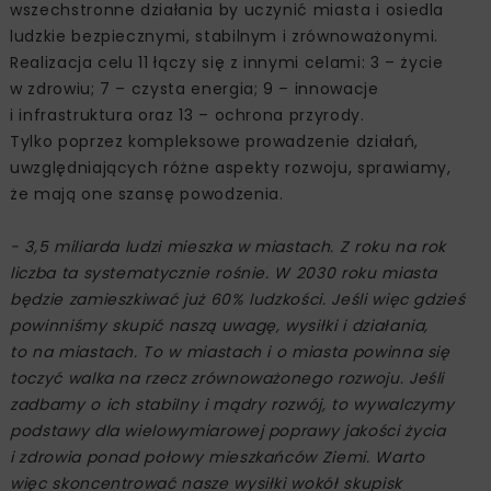
wszechstronne działania by uczynić miasta i osiedla
ludzkie bezpiecznymi, stabilnym i zrównoważonymi.
Realizacja celu 11 łączy się z innymi celami: 3 – życie
w zdrowiu; 7 – czysta energia; 9 – innowacje
i infrastruktura oraz 13 – ochrona przyrody.
Tylko poprzez kompleksowe prowadzenie działań,
uwzględniających różne aspekty rozwoju, sprawiamy,
że mają one szansę powodzenia.
- 3,5 miliarda ludzi mieszka w miastach. Z roku na rok
liczba ta systematycznie rośnie. W 2030 roku miasta
będzie zamieszkiwać już 60% ludzkości. Jeśli więc gdzieś
powinniśmy skupić naszą uwagę, wysiłki i działania,
to na miastach. To w miastach i o miasta powinna się
toczyć walka na rzecz zrównoważonego rozwoju. Jeśli
zadbamy o ich stabilny i mądry rozwój, to wywalczymy
podstawy dla wielowymiarowej poprawy jakości życia
i zdrowia ponad połowy mieszkańców Ziemi. Warto
więc skoncentrować nasze wysiłki wokół skupisk