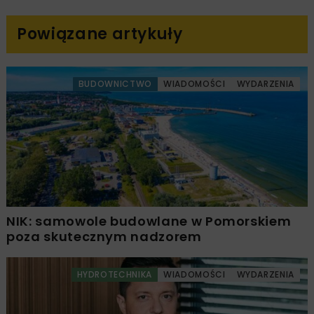
Powiązane artykuły
BUDOWNICTWO
WIADOMOŚCI
WYDARZENIA
NIK: samowole budowlane w Pomorskiem
poza skutecznym nadzorem
HYDROTECHNIKA
WIADOMOŚCI
WYDARZENIA