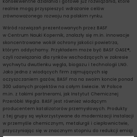
konsekwentne działania i gotowe już rozwiązania, które
realnie mogą przyspieszyć wdrażanie celów
zrównoważonego rozwoju na polskim rynku.
Wśród rozwiązań prezentowanych przez BASF
w Centrum Nauki Kopernik, znalazły się m.in. innowacje
skoncentrowane wokół ochrony jakości powietrza,
którym oddychamy. Przykładem może być BASF OASE®,
czyli rozwiązania dla rynków wschodzących w zakresie
wychwytu dwutlenku węgla, biogazu i technologii LNG.
Jako jedna z wiodących firm zajmujących się
oczyszczaniem gazów, BASF ma na swoim koncie ponad
300 udanych projektów na całym świecie. W Polsce
m.in. z takimi partnerami, jak Instytut Chemicznej
Przeróbki Węgla. BASF jest również wiodącym
producentem katalizatorów przemysłowych. Produkty
z tej grupy są wykorzystywane do modernizacji instalacji
w przemyśle chemicznym, metalurgii i ciepłownictwie,
przyczyniając się w znacznym stopniu do redukcji emisji