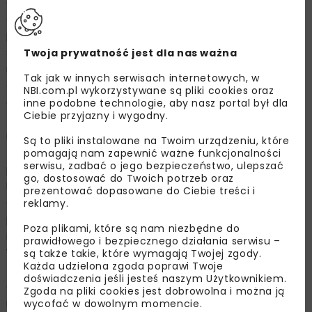
gazów cieplarnianych, takich jak dwutlenek siarki, tlenki
azotu i amoniak. Z kolei wytwarzane w zakładzie
produkcyjnym BASF Polska w Środzie Śląskiej katalizatory
samochodowe, redukują ilość emisji spalin w przemyśle
Twoja prywatność jest dla nas ważna
motoryzacyjnym. Stanowią one tym samym wsparcie
Tak jak w innych serwisach internetowych, w
dla zrównoważonego rozwoju transportu. Firma
NBI.com.pl wykorzystywane są pliki cookies oraz
dostarcza w tym zakresie także m.in. innowacyjnych
inne podobne technologie, aby nasz portal był dla
Ciebie przyjazny i wygodny.
technologii powlekania aut. Tu wśród najistotniejszych
rozwiązań w ramach wystawy „Zrównoważone Miasta”
Są to pliki instalowane na Twoim urządzeniu, które
zobaczyć można było m.in. OXSILAN (wdrażany
pomagają nam zapewnić ważne funkcjonalności
serwisu, zadbać o jego bezpieczeństwo, ulepszać
przez firmę Chemetall, która stała się częścią BASF
go, dostosować do Twoich potrzeb oraz
Polska w 2016 roku). Produkt zastępuje fosforanowanie
prezentować dopasowane do Ciebie treści i
cynkowe, tradycyjną technologię przygotowania
reklamy.
powierzchni przed malowaniem, nie zawiera jednak
Poza plikami, które są nam niezbędne do
metali ciężkich, takich jak nikiel, cynk czy chrom.
prawidłowego i bezpiecznego działania serwisu –
W porównaniu do tradycyjnych procesów, stosując
są także takie, które wymagają Twojej zgody.
Każda udzielona zgoda poprawi Twoje
technologię Oxsilan zużycie energii spada o około 40%,
doświadczenia jeśli jesteś naszym Użytkownikiem.
a wody procesowej o około 50%, co przekłada się
Zgoda na pliki cookies jest dobrowolna i można ją
na ochronę zasobów naturalnych. Firma BASF
wycofać w dowolnym momencie.