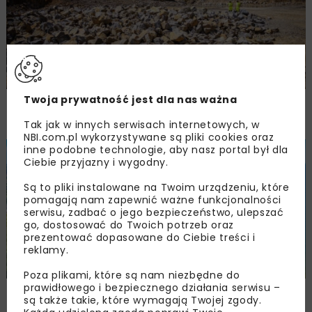
Twoja prywatność jest dla nas ważna
Trzuskawica wzmacnia pozycję na rynku
kruszyw poprzez połączenie z Tribag
Tak jak w innych serwisach internetowych, w
NBI.com.pl wykorzystywane są pliki cookies oraz
inne podobne technologie, aby nasz portal był dla
BUDOWNICTWO
WIADOMOŚCI
WYDARZENIA
Ciebie przyjazny i wygodny.
Są to pliki instalowane na Twoim urządzeniu, które
pomagają nam zapewnić ważne funkcjonalności
serwisu, zadbać o jego bezpieczeństwo, ulepszać
go, dostosować do Twoich potrzeb oraz
prezentować dopasowane do Ciebie treści i
reklamy.
Poza plikami, które są nam niezbędne do
prawidłowego i bezpiecznego działania serwisu –
NIK: samowole budowlane w Pomorskiem
są także takie, które wymagają Twojej zgody.
poza skutecznym nadzorem