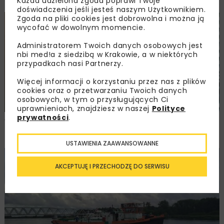
Każda udzielona zgoda poprawi Twoje
doświadczenia jeśli jesteś naszym Użytkownikiem.
Zgoda na pliki cookies jest dobrowolna i można ją
HYDROTECHNIKA
WIADOMOŚCI
WYDARZENIA
wycofać w dowolnym momencie.
Administratorem Twoich danych osobowych jest
nbi med!a z siedzibą w Krakowie, a w niektórych
przypadkach nasi Partnerzy.
Więcej informacji o korzystaniu przez nas z plików
cookies oraz o przetwarzaniu Twoich danych
osobowych, w tym o przysługujących Ci
uprawnieniach, znajdziesz w naszej
Polityce
prywatności
.
Wody Polskie realizują projekty
przeciwpowodziowe za blisko 1,5 mld zł
USTAWIENIA ZAAWANSOWANNE
HYDROTECHNIKA
WYDARZENIA
WIADOMOŚCI
AKCEPTUJĘ I PRZECHODZĘ DO SERWISU