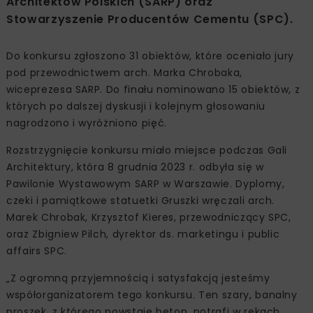
Architektów Polskich (SARP) oraz
Stowarzyszenie Producentów Cementu (SPC).
Do konkursu zgłoszono 31 obiektów, które oceniało jury
pod przewodnictwem arch. Marka Chrobaka,
wiceprezesa SARP. Do finału nominowano 15 obiektów, z
których po dalszej dyskusji i kolejnym głosowaniu
nagrodzono i wyróżniono pięć.
Rozstrzygnięcie konkursu miało miejsce podczas Gali
Architektury, która 8 grudnia 2023 r. odbyła się w
Pawilonie Wystawowym SARP w Warszawie. Dyplomy,
czeki i pamiątkowe statuetki Gruszki wręczali arch.
Marek Chrobak, Krzysztof Kieres, przewodniczący SPC,
oraz Zbigniew Pilch, dyrektor ds. marketingu i public
affairs SPC.
„Z ogromną przyjemnością i satysfakcją jesteśmy
współorganizatorem tego konkursu. Ten szary, banalny
proszek, z którego powstaje beton, potrafi w rękach