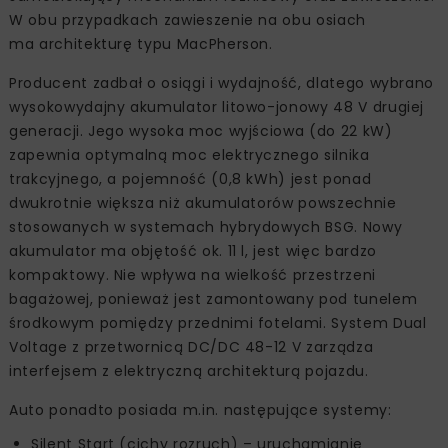
W obu przypadkach zawieszenie na obu osiach
ma architekturę typu MacPherson.
Producent zadbał o osiągi i wydajność, dlatego wybrano
wysokowydajny akumulator litowo-jonowy 48 V drugiej
generacji. Jego wysoka moc wyjściowa (do 22 kW)
zapewnia optymalną moc elektrycznego silnika
trakcyjnego, a pojemność (0,8 kWh) jest ponad
dwukrotnie większa niż akumulatorów powszechnie
stosowanych w systemach hybrydowych BSG. Nowy
akumulator ma objętość ok. 11 l, jest więc bardzo
kompaktowy. Nie wpływa na wielkość przestrzeni
bagażowej, ponieważ jest zamontowany pod tunelem
środkowym pomiędzy przednimi fotelami. System Dual
Voltage z przetwornicą DC/DC 48-12 V zarządza
interfejsem z elektryczną architekturą pojazdu.
Auto ponadto posiada m.in. następujące systemy:
Silent Start (cichy rozruch) – uruchamianie