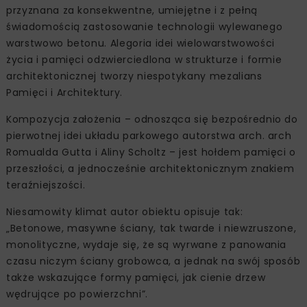
przyznana za konsekwentne, umiejętne i z pełną
świadomością zastosowanie technologii wylewanego
warstwowo betonu. Alegoria idei wielowarstwowości
życia i pamięci odzwierciedlona w strukturze i formie
architektonicznej tworzy niespotykany mezalians
Pamięci i Architektury.
Kompozycja założenia – odnosząca się bezpośrednio do
pierwotnej idei układu parkowego autorstwa arch. arch
Romualda Gutta i Aliny Scholtz – jest hołdem pamięci o
przeszłości, a jednocześnie architektonicznym znakiem
teraźniejszości.
Niesamowity klimat autor obiektu opisuje tak:
„Betonowe, masywne ściany, tak twarde i niewzruszone,
monolityczne, wydaje się, że są wyrwane z panowania
czasu niczym ściany grobowca, a jednak na swój sposób
także wskazujące formy pamięci, jak cienie drzew
wędrujące po powierzchni”.