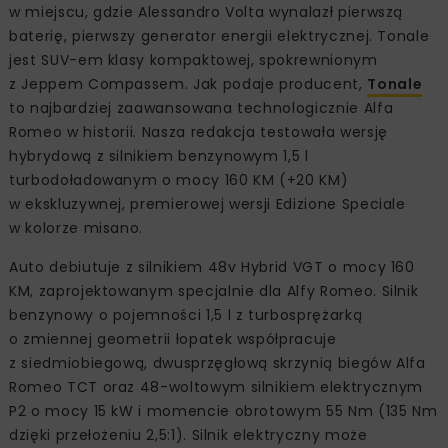
w miejscu, gdzie Alessandro Volta wynalazł pierwszą
baterię, pierwszy generator energii elektrycznej. Tonale
jest SUV-em klasy kompaktowej, spokrewnionym
z Jeppem Compassem. Jak podaje producent,
Tonale
to najbardziej zaawansowana technologicznie Alfa
Romeo w historii. Nasza redakcja testowała wersję
hybrydową z silnikiem benzynowym 1,5 l
turbodoładowanym o mocy 160 KM (+20 KM)
w ekskluzywnej, premierowej wersji Edizione Speciale
w kolorze misano.
Auto debiutuje z silnikiem 48v Hybrid VGT o mocy 160
KM, zaprojektowanym specjalnie dla Alfy Romeo. Silnik
benzynowy o pojemności 1,5 l z turbosprężarką
o zmiennej geometrii łopatek współpracuje
z siedmiobiegową, dwusprzęgłową skrzynią biegów Alfa
Romeo TCT oraz 48-woltowym silnikiem elektrycznym
P2 o mocy 15 kW i momencie obrotowym 55 Nm (135 Nm
dzięki przełożeniu 2,5:1). Silnik elektryczny może