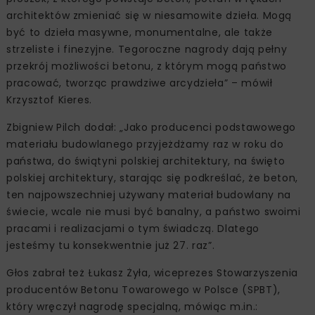
architektów zmieniać się w niesamowite dzieła. Mogą
być to dzieła masywne, monumentalne, ale także
strzeliste i finezyjne. Tegoroczne nagrody dają pełny
przekrój możliwości betonu, z którym mogą państwo
pracować, tworząc prawdziwe arcydzieła” – mówił
Krzysztof Kieres.
Zbigniew Pilch dodał: „Jako producenci podstawowego
materiału budowlanego przyjeżdżamy raz w roku do
państwa, do świątyni polskiej architektury, na święto
polskiej architektury, starając się podkreślać, że beton,
ten najpowszechniej używany materiał budowlany na
świecie, wcale nie musi być banalny, a państwo swoimi
pracami i realizacjami o tym świadczą. Dlatego
jesteśmy tu konsekwentnie już 27. raz”.
Głos zabrał też Łukasz Żyła, wiceprezes Stowarzyszenia
producentów Betonu Towarowego w Polsce (SPBT),
który wręczył nagrodę specjalną, mówiąc m.in.: