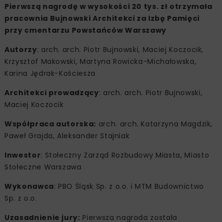
Pierwszą nagrodę w wysokości 20 tys. zł otrzymała
pracownia Bujnowski Architekci za Izbę Pamięci
przy cmentarzu Powstańców Warszawy
Autorzy
: arch. arch. Piotr Bujnowski, Maciej Koczocik,
Krzysztof Makowski, Martyna Rowicka-Michałowska,
Karina Jędrak-Kościesza
Architekci prowadzący
: arch. arch. Piotr Bujnowski,
Maciej Koczocik
Współpraca autorska:
arch. arch. Katarzyna Magdzik,
Paweł Grajda, Aleksander Stajniak
Inwestor
: Stołeczny Zarząd Rozbudowy Miasta, Miasto
Stołeczne Warszawa
Wykonawca
: PBO Śląsk Sp. z o.o. i MTM Budownictwo
Sp. z o.o.
Uzasadnienie jury:
Pierwsza nagroda została