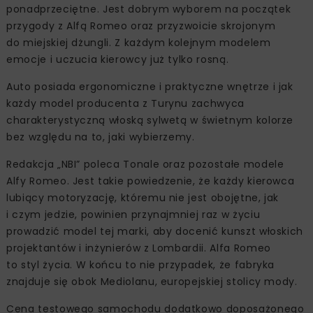
ponadprzeciętne. Jest dobrym wyborem na początek
przygody z Alfą Romeo oraz przyzwoicie skrojonym
do miejskiej dżungli. Z każdym kolejnym modelem
emocje i uczucia kierowcy już tylko rosną.
Auto posiada ergonomiczne i praktyczne wnętrze i jak
każdy model producenta z Turynu zachwyca
charakterystyczną włoską sylwetą w świetnym kolorze
bez względu na to, jaki wybierzemy.
Redakcja „NBI” poleca Tonale oraz pozostałe modele
Alfy Romeo. Jest takie powiedzenie, że każdy kierowca
lubiący motoryzację, któremu nie jest obojętne, jak
i czym jedzie, powinien przynajmniej raz w życiu
prowadzić model tej marki, aby docenić kunszt włoskich
projektantów i inżynierów z Lombardii. Alfa Romeo
to styl życia. W końcu to nie przypadek, że fabryka
znajduje się obok Mediolanu, europejskiej stolicy mody.
Cena testowego samochodu dodatkowo doposażonego