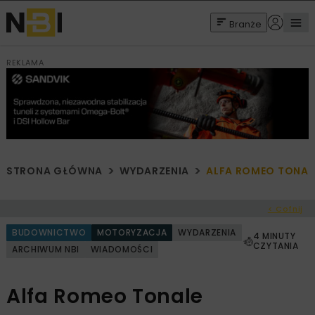
Branże
REKLAMA
STRONA GŁÓWNA
WYDARZENIA
ALFA ROMEO TONAL
< Cofnij
BUDOWNICTWO
MOTORYZACJA
WYDARZENIA
4 MINUTY
CZYTANIA
ARCHIWUM NBI
WIADOMOŚCI
Alfa Romeo Tonale