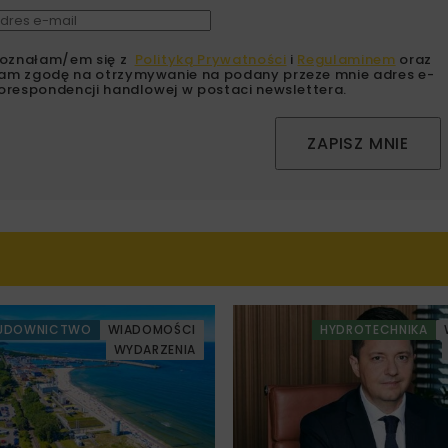
oznałam/em się z
Polityką Prywatności
i
Regulaminem
oraz
am zgodę na otrzymywanie na podany przeze mnie adres e-
orespondencji handlowej w postaci newslettera.
ZAPISZ MNIE
UDOWNICTWO
WIADOMOŚCI
HYDROTECHNIKA
WYDARZENIA