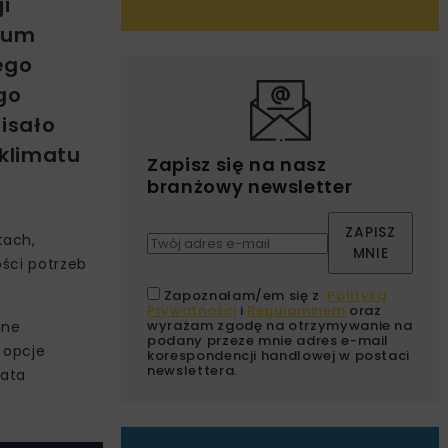
i
cjum
ego
go
isało
klimatu
Zapisz się na nasz
branżowy newsletter
ZAPISZ
tach,
MNIE
ści potrzeb
Zapoznałam/em się z
Polityką
Prywatności
i
Regulaminem
oraz
wyrażam zgodę na otrzymywanie na
ane
podany przeze mnie adres e-mail
 opcje
korespondencji handlowej w postaci
newslettera.
lata