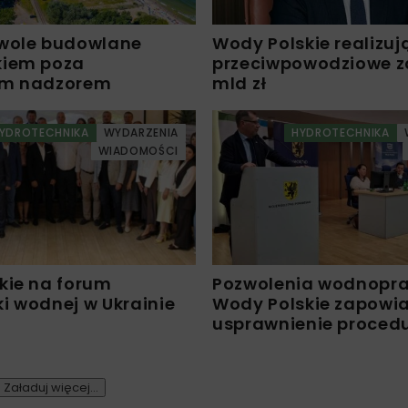
wole budowlane
Wody Polskie realizuj
kiem poza
przeciwpowodziowe za 
ym nadzorem
mld zł
YDROTECHNIKA
WYDARZENIA
HYDROTECHNIKA
WIADOMOŚCI
kie na forum
Pozwolenia wodnopr
i wodnej w Ukrainie
Wody Polskie zapowi
usprawnienie proced
Załaduj więcej...