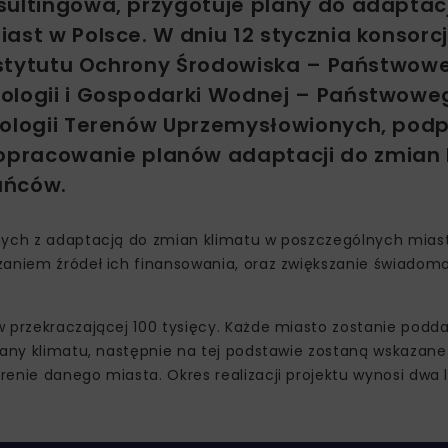
sultingowa, przygotuje plany do adaptacj
ast w Polsce. W dniu 12 stycznia konsor
 Instytutu Ochrony Środowiska – Państwow
rologii i Gospodarki Wodnej – Państwowe
kologii Terenów Uprzemysłowionych, podp
opracowanie planów adaptacji do zmian 
ańców.
anych z adaptacją do zmian klimatu w poszczególnych mias
zaniem źródeł ich finansowania, oraz zwiększanie świadomo
w przekraczającej 100 tysięcy. Każde miasto zostanie podd
iany klimatu, następnie na tej podstawie zostaną wskazane
enie danego miasta. Okres realizacji projektu wynosi dwa 