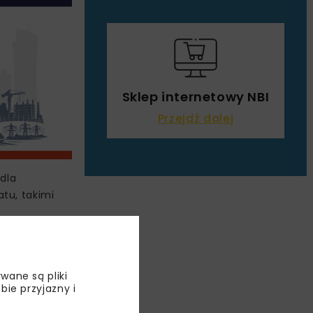
Sklep internetowy NBI
Przejdź dalej
 dla
tu, takimi
 Adaptacji
ealizować
cjum pozwoli
wane są pliki
bie przyjazny i