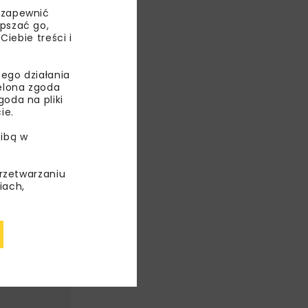
 zapewnić
epszać go,
mieniających
ebie treści i
ego działania
ielona zgoda
oda na pliki
ie.
ibą w
przetwarzaniu
iach,