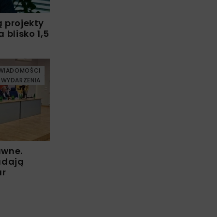
ą projekty
blisko 1,5
WIADOMOŚCI
WYDARZENIA
awne.
adają
ur