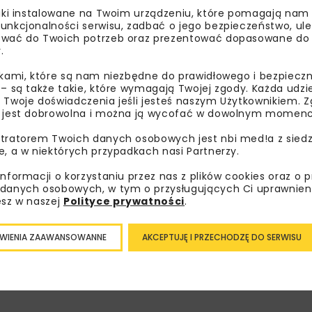
liki instalowane na Twoim urządzeniu, które pomagają nam
unkcjonalności serwisu, zadbać o jego bezpieczeństwo, ul
cznych. Plany mają pomóc uodpornić i przystosować je do z
wać do Twoich potrzeb oraz prezentować dopasowane do Ci
dowiska, pełnomocnik rządu ds. polityki klimatycznej.
.
ikami, które są nam niezbędne do prawidłowego i bezpieczn
 – są także takie, które wymagają Twojej zgody. Każda udz
 Twoje doświadczenia jeśli jesteś naszym Użytkownikiem. Zg
INSTYTUT OCHRONY ŚRODOWISKA – PAŃSTWOWY INSTYTUT
 jest dobrowolna i można ją wycofać w dowolnym momenc
BADAWCZY
tratorem Twoich danych osobowych jest nbi med!a z siedz
e, a w niektórych przypadkach nasi Partnerzy.
informacji o korzystaniu przez nas z plików cookies oraz o 
danych osobowych, w tym o przysługujących Ci uprawnien
esz w naszej
Polityce prywatności
.
bisz wiedzieć więcej?
sz się do newslettera aby otrzymywać od nas
WIENIA ZAAWANSOWANNE
AKCEPTUJĘ I PRZECHODZĘ DO SERWISU
psze informacje branżowe, zaproszenia na
zenia, atrakcyjne oferty i dedykowane akcje
alne.