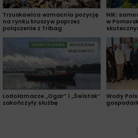
Trzuskawica wzmacnia pozycję
NIK: samo
na rynku kruszyw poprzez
w Pomors
połączenie z Tribag
skuteczn
HYDROTECHNIKA
WYDARZENIA
H
WIADOMOŚCI
Lodołamacze „Ogar” i „Świstak”
Wody Pols
zakończyły służbę
gospodark