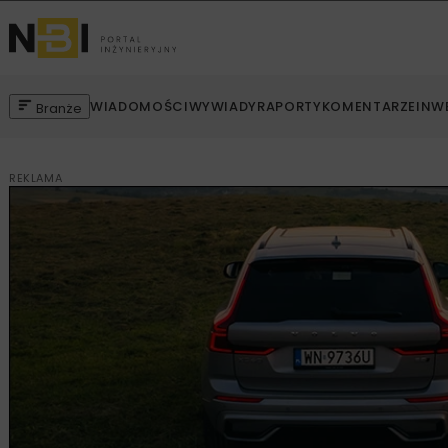
WIADOMOŚCI
WYWIADY
RAPORTY
KOMENTARZE
INW
Branże
REKLAMA