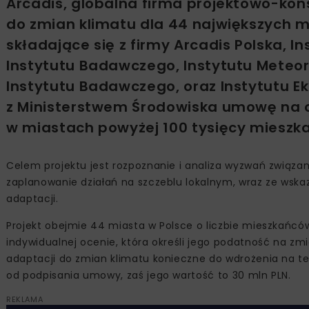
Arcadis, globalna firma projektowo-kon
do zmian klimatu dla 44 największych mi
składające się z firmy Arcadis Polska,
Instytutu Badawczego, Instytutu Meteo
Instytutu Badawczego, oraz Instytutu E
z Ministerstwem Środowiska umowę na 
w miastach powyżej 100 tysięcy mieszk
Celem projektu jest rozpoznanie i analiza wyzwań związ
zaplanowanie działań na szczeblu lokalnym, wraz ze wska
adaptacji.
Projekt obejmie 44 miasta w Polsce o liczbie mieszkańcó
indywidualnej ocenie, która określi jego podatność na zm
adaptacji do zmian klimatu konieczne do wdrożenia na ter
od podpisania umowy, zaś jego wartość to 30 mln PLN.
REKLAMA