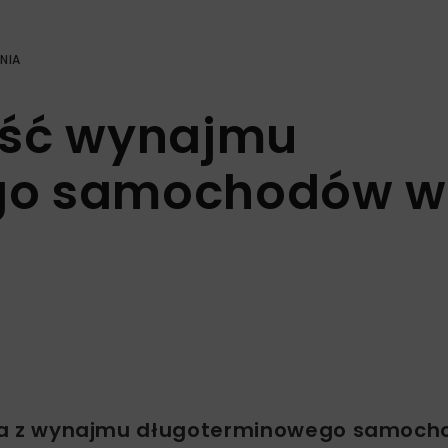
NIA
ość wynajmu
go samochodów w
zysta z wynajmu długoterminowego samoc