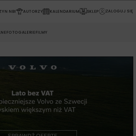
ZALOGUJ SIĘ
YN NBI
AUTORZY
KALENDARIUM
SKLEP
LNE
FOTOGALERIE
FILMY