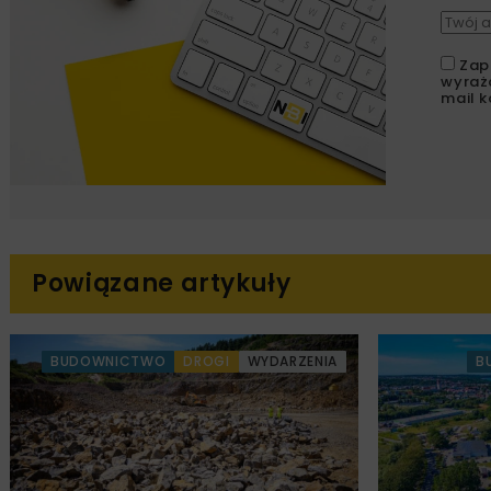
Zap
wyraż
mail k
Powiązane artykuły
BUDOWNICTWO
DROGI
WYDARZENIA
B