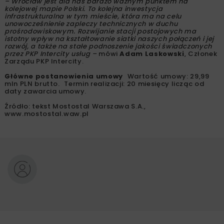
– Wrocław jest dla nas bardzo ważnym punktem na
kolejowej mapie Polski. To kolejna inwestycja
infrastrukturalna w tym mieście, która ma na celu
unowocześnienie zapleczy technicznych w duchu
prośrodowiskowym. Rozwijanie stacji postojowych ma
istotny wpływ na kształtowanie siatki naszych połączeń i jej
rozwój, a także na stałe podnoszenie jakości świadczonych
przez PKP Intercity usług –
mówi
Adam Laskowski
, Członek
Zarządu PKP Intercity.
Główne postanowienia umowy
Wartość umowy: 29,99
mln PLN brutto. Termin realizacji: 20 miesięcy licząc od
daty zawarcia umowy.
Źródło: tekst Mostostal Warszawa S.A.,
www.mostostal.waw.pl