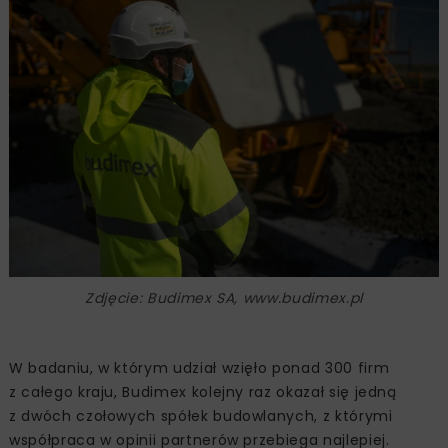
Zdjęcie: Budimex SA, www.budimex.pl
W badaniu, w którym udział wzięło ponad 300 firm
z całego kraju, Budimex kolejny raz okazał się jedną
z dwóch czołowych spółek budowlanych, z którymi
współpraca w opinii partnerów przebiega najlepiej.