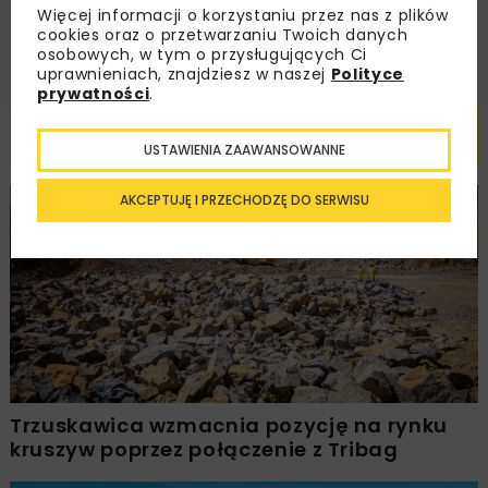
ZAPISZ MNIE
Więcej informacji o korzystaniu przez nas z plików
cookies oraz o przetwarzaniu Twoich danych
osobowych, w tym o przysługujących Ci
uprawnieniach, znajdziesz w naszej
Polityce
prywatności
.
Powiązane artykuły
USTAWIENIA ZAAWANSOWANNE
AKCEPTUJĘ I PRZECHODZĘ DO SERWISU
BUDOWNICTWO
DROGI
WYDARZENIA
Trzuskawica wzmacnia pozycję na rynku
kruszyw poprzez połączenie z Tribag