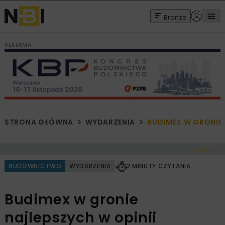
Branże
REKLAMA
STRONA GŁÓWNA
WYDARZENIA
BUDIMEX W GRONI
< Cofnij
BUDOWNICTWO
WYDARZENIA
2 MINUTY CZYTANIA
Budimex w gronie
najlepszych w opinii