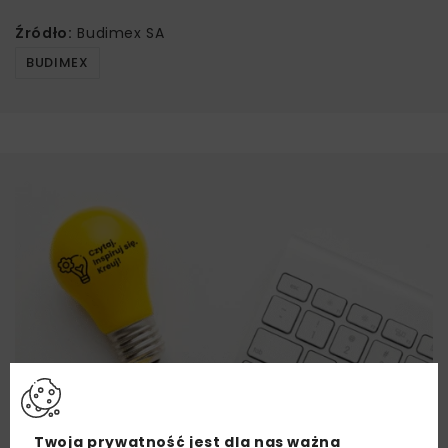
Źródło:
Budimex SA
BUDIMEX
Twoja prywatność jest dla nas ważna