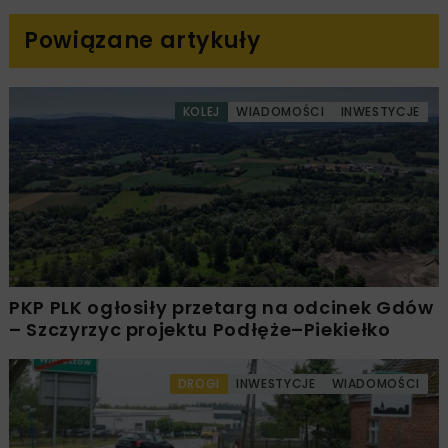
Powiązane artykuły
KOLEJ
WIADOMOŚCI
INWESTYCJE
PKP PLK ogłosiły przetarg na odcinek Gdów
– Szczyrzyc projektu Podłęże–Piekiełko
DROGI
INWESTYCJE
WIADOMOŚCI