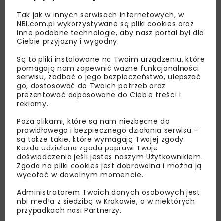
Tak jak w innych serwisach internetowych, w
NBI.com.pl wykorzystywane są pliki cookies oraz
inne podobne technologie, aby nasz portal był dla
Ciebie przyjazny i wygodny.
Są to pliki instalowane na Twoim urządzeniu, które
pomagają nam zapewnić ważne funkcjonalności
Lubisz wiedzieć więcej?
serwisu, zadbać o jego bezpieczeństwo, ulepszać
go, dostosować do Twoich potrzeb oraz
Zapisz się do newslettera aby otrzymywać od
prezentować dopasowane do Ciebie treści i
reklamy.
nas najlepsze informacje branżowe,
zaproszenia na wydarzenia, atrakcyjne oferty i
Poza plikami, które są nam niezbędne do
dedykowane akcje specjalne.
prawidłowego i bezpiecznego działania serwisu –
są także takie, które wymagają Twojej zgody.
Każda udzielona zgoda poprawi Twoje
doświadczenia jeśli jesteś naszym Użytkownikiem.
Zgoda na pliki cookies jest dobrowolna i można ją
wycofać w dowolnym momencie.
Zapoznałam/em się z
Polityką Prywatności
i
Regulaminem
oraz wyrażam zgodę na otrzymywanie na
podany przeze mnie adres e-mail korespondencji
Administratorem Twoich danych osobowych jest
handlowej w postaci newslettera.
nbi med!a z siedzibą w Krakowie, a w niektórych
przypadkach nasi Partnerzy.