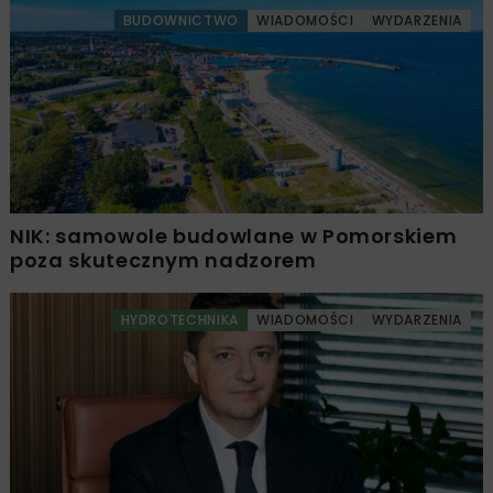
BUDOWNICTWO
WIADOMOŚCI
WYDARZENIA
NIK: samowole budowlane w Pomorskiem
poza skutecznym nadzorem
HYDROTECHNIKA
WIADOMOŚCI
WYDARZENIA