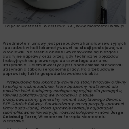
Zdjęcie: Mostostal Warszawa S.A., www.mostostal.waw.pl
Przedmiotem umowy jest przebudowa kanałów rewizyjnych
i posadzek w hali lokomotywowni na stacji postojowej we
Wrocławiu. Na terenie obiektu wykonywane są bieżące i
awaryjne naprawy oraz przeglądy techniczne pojazdów
trakcyjnych od pierwszego do czwartego poziomu
utrzymania. Celem inwestycji jest podniesienie standardu
utrzymania taboru i ergonomii pracy. Po przebudowie
poprawi się także gospodarka wodna obiektu.
– Przebudowa hali lokomotywowni na stacji Wrocław Główny
to kolejne ważne zadanie, które będziemy realizować dla
polskich kolei. Budujemy ekologiczną myjnię dla pociągów,
również zlokalizowaną we Wrocławiu, a także
przeprowadzamy generalny remont zabytkowego Dworca
PKP Gdańsk Główny. Potwierdzamy naszą pozycję sprawnej
firmy budowlanej, która sprawnie realizuje najbardziej
skomplikowane inwestycje, również kolejowe –
mówi
Jorge
Calabuig Ferre
, Wiceprezes Zarządu Mostostalu
Warszawa.