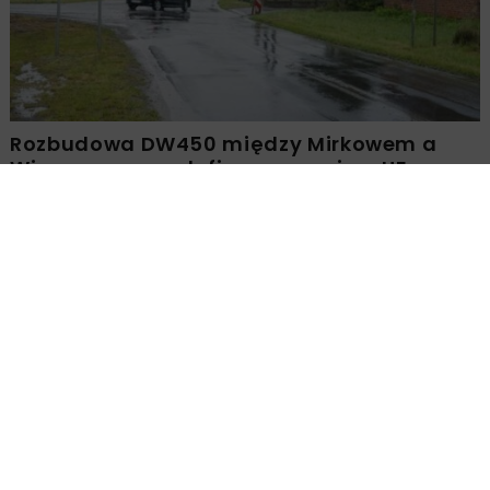
Rozbudowa DW450 między Mirkowem a
Wieruszowem z dofinansowaniem UE
DROGI
INWESTYCJE
WIADOMOŚCI
Remont nawierzchni na węzłach A4.
Przetarg obejmuje pięć węzłów