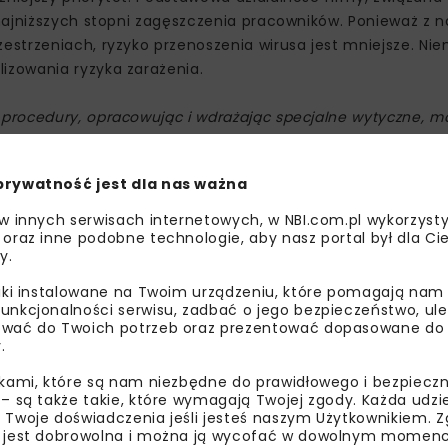
najniższych stopni zagęszczenia pracowników. Ponieważ z n
strzeniach, ryzyko przenoszenia wirusa jest mniejsze. Nie
izowania ryzyka zarażenia.
procedury, opracowując i wdrażając specjalne wytyczne, m
ed ryzykiem związanym z COVID-19. Stale aktualizujemy i u
czącymi zdrowia –
powiedział Fernando A. González, Prezes 
prywatność jest dla nas ważna
oparciu o krajowe i międzynarodowe wytyczne, stworzone
WHO) i w ścisłej zgodności z lokalnymi przepisami sanitarny
 w innych serwisach internetowych, w NBI.com.pl wykorzysty
 osobistej w firmie, zasada dystansu fizycznego (społecz
 oraz inne podobne technologie, aby nasz portal był dla Cie
y.
ż procedura sprzątania miejsca pracy.
liki instalowane na Twoim urządzeniu, które pomagają nam
we, aby ograniczyć bezpośredni kontakt fizyczny i chronić 
unkcjonalności serwisu, zadbać o jego bezpieczeństwo, ul
 CEMEX zdalnie utrzymują stałą komunikację ze swoimi klie
wać do Twoich potrzeb oraz prezentować dopasowane do Ci
.
irmy. Dzięki CEMEX Go, klienci mogą składać zamówienia, 
istym za pomocą GPS, otrzymywać natychmiastowe powiadomi
ikami, które są nam niezbędne do prawidłowego i bezpieczn
ówienia czy pobierać faktury.
 – są także takie, które wymagają Twojej zgody. Każda udz
 Twoje doświadczenia jeśli jesteś naszym Użytkownikiem. Zg
 jest dobrowolna i można ją wycofać w dowolnym momenc