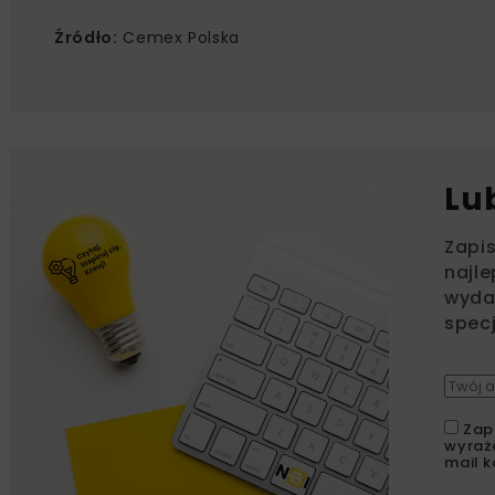
Źródło:
Cemex Polska
Lu
Zapi
najle
wydar
specj
Zap
wyraż
mail k