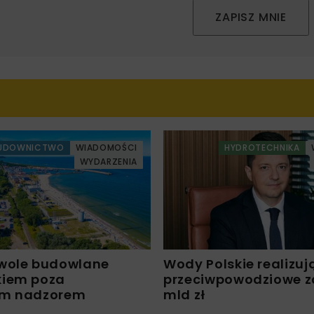
ZAPISZ MNIE
UDOWNICTWO
WIADOMOŚCI
HYDROTECHNIKA
WYDARZENIA
wole budowlane
Wody Polskie realizuj
kiem poza
przeciwpowodziowe za 
ym nadzorem
mld zł