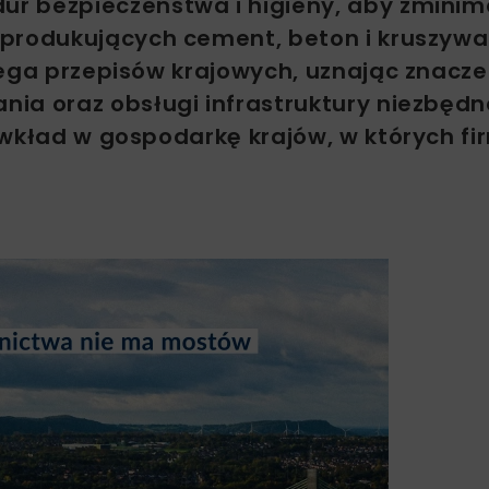
r bezpieczeństwa i higieny, aby zminim
 produkujących cement, beton i kruszywa
zega przepisów krajowych, uznając znacze
ia oraz obsługi infrastruktury niezbędn
 wkład w gospodarkę krajów, w których fi