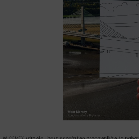
W CEMEX zdrowie i bezpieczeństwo pracowników to najważn