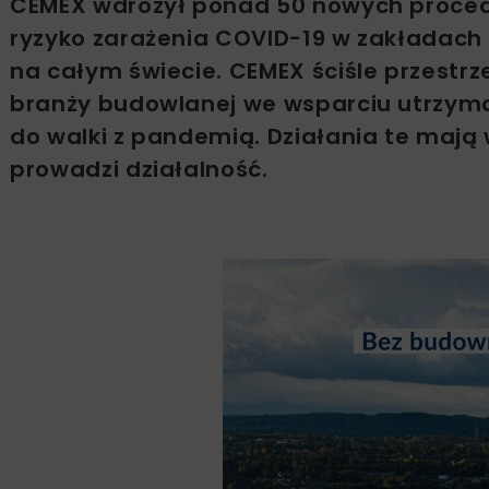
CEMEX wdrożył ponad 50 nowych procedu
ryzyko zarażenia COVID-19 w zakładach
na całym świecie. CEMEX ściśle przestr
branży budowlanej we wsparciu utrzyman
do walki z pandemią. Działania te mają
prowadzi działalność.