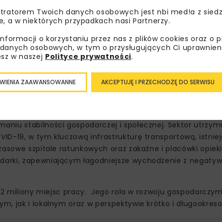
tratorem Twoich danych osobowych jest nbi med!a z siedz
e, a w niektórych przypadkach nasi Partnerzy.
informacji o korzystaniu przez nas z plików cookies oraz o 
danych osobowych, w tym o przysługujących Ci uprawnien
esz w naszej
Polityce prywatności
.
WIENIA ZAAWANSOWANNE
AKCEPTUJĘ I PRZECHODZĘ DO SERWISU
aniu stabilności gospodarczej i społecznej. Sektor utrzy
ID-19, w tym kluczową infrastrukturę transportową, istnie
zasowe szpitale ratunkowych oraz zakaźne i placówki opieki
darki, zapewniającym łagodniejsze wychodzenie z negaty
 2 miliony miejsc pracy. Jego rola w rozwoju gospodarczym 
, jak i lokalnym oraz w perspektywie krótko i długookreso