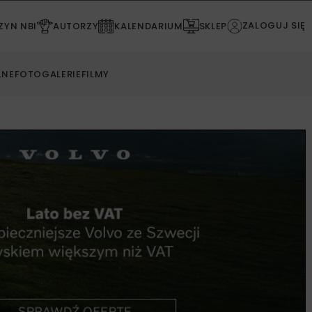
ZALOGUJ SIĘ
YN NBI
AUTORZY
KALENDARIUM
SKLEP
LNE
FOTOGALERIE
FILMY