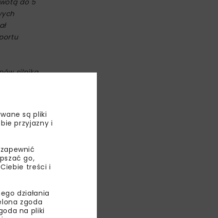
kwotą do 5
owych
ał
portu
pów silnika
dpowiedzialny
 naszej
e Equity
wane są pliki
ław Paczos
,
bie przyjazny i
 zapewnić
epszać go,
ebie treści i
ego działania
ielona zgoda
oda na pliki