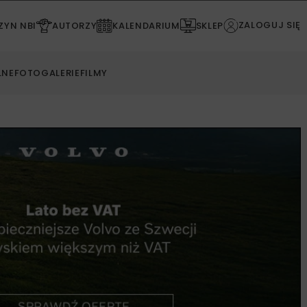
ZALOGUJ SIĘ
YN NBI
AUTORZY
KALENDARIUM
SKLEP
LNE
FOTOGALERIE
FILMY