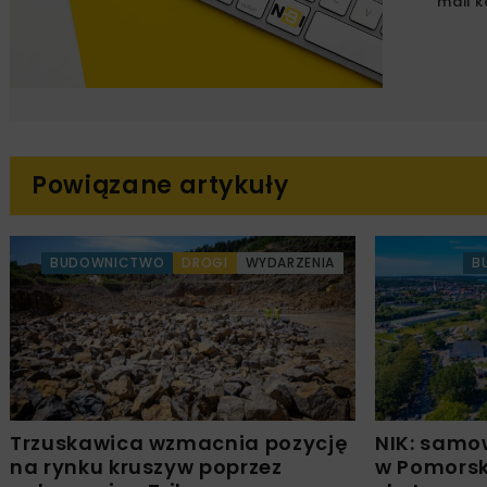
mail k
Powiązane artykuły
BUDOWNICTWO
DROGI
WYDARZENIA
B
Trzuskawica wzmacnia pozycję
NIK: samo
na rynku kruszyw poprzez
w Pomors