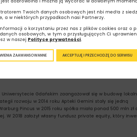
 jest dobrowolna i można ją wycofać w dowolnym momenc
tratorem Twoich danych osobowych jest nbi med!a z siedz
e, a w niektórych przypadkach nasi Partnerzy.
informacji o korzystaniu przez nas z plików cookies oraz o 
danych osobowych, w tym o przysługujących Ci uprawnien
kolejną rundę finansowania Nevomo. W trakcie są kolejne r
esz w naszej
Polityce prywatności
.
ffice.
WIENIA ZAAWANSOWANNE
AKCEPTUJĘ I PRZECHODZĘ DO SERWISU
ivate Equity otwiera naszą obecną rundę. Wsparcie tak dośw
ów budowania dynamicznie rosnącej firmy oraz ma na koncie 
e dla nas niezwykle pomocne w dalszym szybkim rozwoju –
mó
a Uniwersytecie Gdańskim zaangażował się w budowę lokal
ategii rozwoju w 2014 roku Apteki Gemini stały się jedną
 Warburg Pincus w 2015 roku spółka miała ponad 500 mln zł 
j. W 2018 założył własny fundusz private equity, który inwe