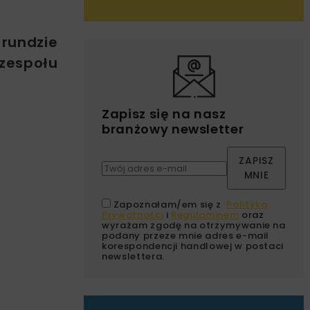
 rundzie
 zespołu
Zapisz się na nasz
branżowy newsletter
ZAPISZ
MNIE
Zapoznałam/em się z
Polityką
Prywatności
i
Regulaminem
oraz
wyrażam zgodę na otrzymywanie na
podany przeze mnie adres e-mail
korespondencji handlowej w postaci
newslettera.