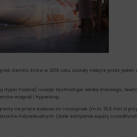
Aptek Gemini, które w 2015 roku zostały nabyte przez jeden
yper Poland) rozwija technologie silnika liniowego, lewita
mów magrail i hyperloop.
granty na prace badawczo-rozwojowe (m.in. 16,5 mln zł pr
westorów indywidualnych (dwie kampanie equity crowdfund