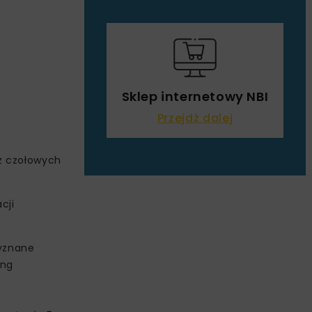
Sklep internetowy NBI
Przejdź dalej
 z czołowych
cji
zyznane
ing