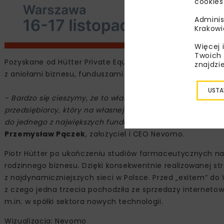
cookies
Adminis
Krakowi
Więcej 
Twoich 
Pozyskane od Hütter Private Equity środki rozpoczynają 
znajdzi
z aniołami biznesu, funduszami venture capital i family-o
USTA
- Bardzo się cieszymy, że to właśnie inwestycja Hütter Pr
przedsiębiorcy, który na własnej skórze doświadczył trud
do jednego z największych funduszy PE na świecie, będzi
Przemysław Pączek
, założyciel i CEO Nevomo.
Piotr Hütter po ukończeniu studiów farmaceutycznych n
rodzinnego biznesu. Dzięki konsekwentnie realizowanej str
z najdynamiczniejszych sieci w Polsce. Przed „exitem” do
z czego jedna trzecia pochodziła ze sprzedaży internetowe
m.in. w spółki sektora nowych technologii.
Wizualizacja: Nevomo