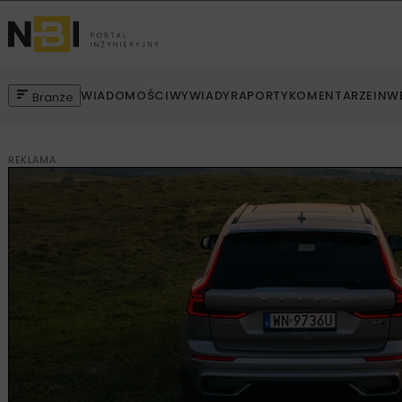
WIADOMOŚCI
WYWIADY
RAPORTY
KOMENTARZE
INW
Branże
REKLAMA