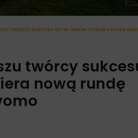
SZU TWÓRCY SUKCESU APTEK GEMINI OTWIERA NOWĄ RU
szu twórcy sukces
iera nową rundę
evomo