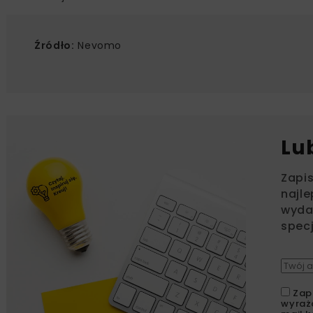
Źródło:
Nevomo
Lu
Zapi
najle
wydar
specj
Zap
wyraż