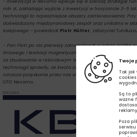
- Inwestycja w Nevomo wpisuje się w szerszą strategię fu
mln zł, zakładając wyjście z inwestycji w horyzoncie 3-5 l
technologii to najważniejsze obszary zainteresowania. Prz
doświadczony międzynarodowy zespół oraz unikalna w skali
kolejowego –
powiedział
Piotr Hütter
, założyciel funduszu
- Pan Piotr po raz pierwszy zainwestował w naszą spółkę 
liniowego i lewitacji magnetycznej, pojawienie się w zes
za zbudowanie w rekordowym tempie linii maglev w Szang
Twoja 
technologii sprawiły, że kwota obecnej inwestycji jest blisk
Tak jak
oznacza pozyskanie przez nas w bieżącym roku łącznie bli
cookies
CFO Nevomo.
wygodn
REKLAMA
Są to p
ważne f
dostoso
reklamy
Poza pl
serwisu
poprawi