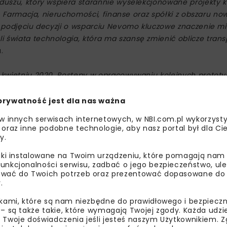
nduszu, który wspiera starannie wyselekcjonowane projekty 
at. Farmacja, nieruchomości, finanse oraz spółki z obszaru n
y podjęciu decyzji o wsparciu Nevomo kluczowe znaczenie mi
 świata technologia, która ma szansę zmienić oblicze trans
.
w kwietniu 2020. Postępy w opracowywaniu kolejnych prototy
pole doświadczonych ekspertów, takich jak Johannes Braun (o
haju) oraz zaawansowane rozmowy z przyszłymi odbiorcami
prywatność jest dla nas ważna
o 20-krotnie większa niż tej pierwszej. Wsparcie Hütter Privat
 w innych serwisach internetowych, w NBI.com.pl wykorzysty
sko 4 mln zł od inwestorów prywatnych
–
tłumaczy
Przemys
 oraz inne podobne technologie, aby nasz portal był dla Cie
y.
liki instalowane na Twoim urządzeniu, które pomagają nam
unkcjonalności serwisu, zadbać o jego bezpieczeństwo, ul
wać do Twoich potrzeb oraz prezentować dopasowane do Ci
.
ikami, które są nam niezbędne do prawidłowego i bezpieczn
 – są także takie, które wymagają Twojej zgody. Każda udz
 Twoje doświadczenia jeśli jesteś naszym Użytkownikiem. Zg