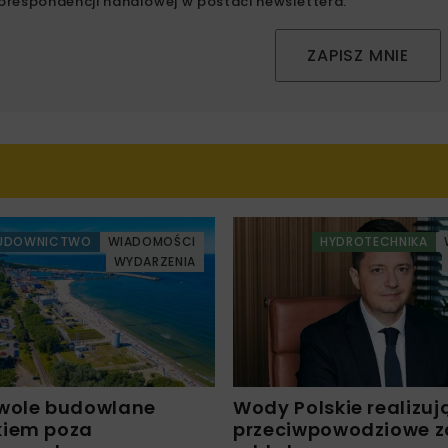
orespondencji handlowej w postaci newslettera.
ZAPISZ MNIE
UDOWNICTWO
WIADOMOŚCI
HYDROTECHNIKA
WYDARZENIA
wole budowlane
Wody Polskie realizuj
kiem poza
przeciwpowodziowe za 