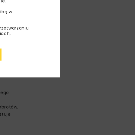
ie.
ibą w
przetwarzaniu
iach,
ozmowy
iadczonego
exit
wi
nego
obrotów,
stuje