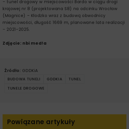
– tunel drogowy w miejscowości Bardo w ciągu drogi
krajowej nr 8 (projektowana S8) na odcinku Wrocław
(Magnice) – Kłodzko wraz z budową obwodnicy
miejscowości, długość 1669 m, planowane lata realizacji
– 2021–2025.
Zdjęcie: nbi med!a
Źródło:
GDDKiA
BUDOWA TUNELI
GDDKIA
TUNEL
TUNELE DROGOWE
Powiązane artykuły