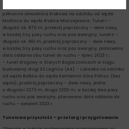
– tunele drogowe w ciągu budowanej drogi S52 –
północna obwodnica Krakowa na odcinku od węzła
Modlnica do węzła Kraków Mistrzejowice. Tunel I –
długość ok. 870 m, przekrój poprzeczny – dwie nawy,
w każdej trzy pasy ruchu oraz pas awaryjny; tunel II –
długość ok. 661 m, przekrój poprzeczny – dwie nawy,
w każdej trzy pasy ruchu oraz pas awaryjny, planowana
data oddania obu tuneli do ruchu – lipiec 2023 r.;
– tunel drogowy w Starych Bogaczowicach w ciągu
budowanej drogi S3 Legnica (A4) – Lubawka na odcinku
od węzła Bolków do węzła Kamienna Góra Północ (bez
węzła), przekrój poprzeczny – dwie nawy, jedna
o długości 2273 m, druga 2300 m, w każdej dwa pasy
ruchu oraz pas awaryjny, planowana data oddania do
ruchu – sierpień 2023 r.
Tunelowa przyszłość – przetarg i przygotowanie
Obecnie w trakcie postępowania przetargowego są