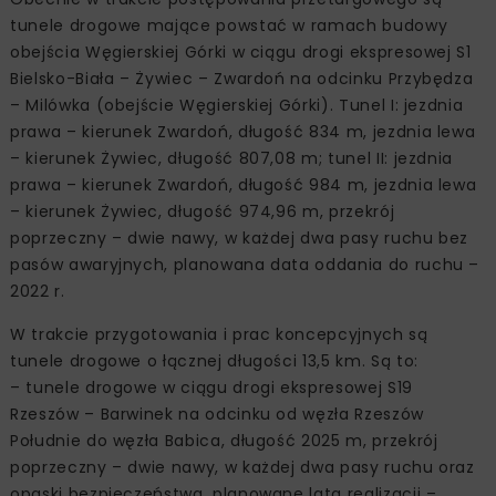
tunele drogowe mające powstać w ramach budowy
obejścia Węgierskiej Górki w ciągu drogi ekspresowej S1
Bielsko-Biała – Żywiec – Zwardoń na odcinku Przybędza
– Milówka (obejście Węgierskiej Górki). Tunel I: jezdnia
prawa – kierunek Zwardoń, długość 834 m, jezdnia lewa
– kierunek Żywiec, długość 807,08 m; tunel II: jezdnia
prawa – kierunek Zwardoń, długość 984 m, jezdnia lewa
– kierunek Żywiec, długość 974,96 m, przekrój
poprzeczny – dwie nawy, w każdej dwa pasy ruchu bez
pasów awaryjnych, planowana data oddania do ruchu –
2022 r.
W trakcie przygotowania i prac koncepcyjnych są
tunele drogowe o łącznej długości 13,5 km. Są to:
– tunele drogowe w ciągu drogi ekspresowej S19
Rzeszów – Barwinek na odcinku od węzła Rzeszów
Południe do węzła Babica, długość 2025 m, przekrój
poprzeczny – dwie nawy, w każdej dwa pasy ruchu oraz
opaski bezpieczeństwa, planowane lata realizacji –