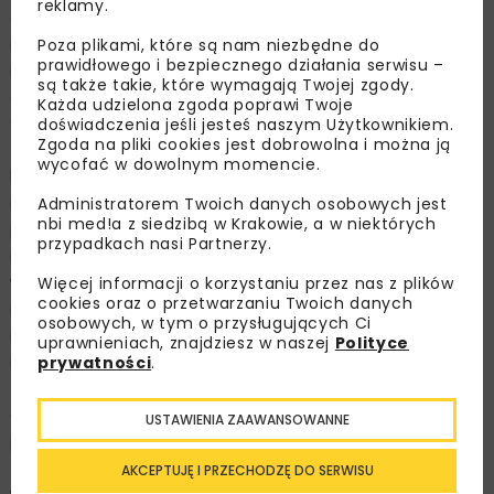
reklamy.
od węzła Puławska do węzła Przyczółkowa, długość 2335
m, przekrój poprzeczny – dwie nawy, w każdej trzy pasy
Poza plikami, które są nam niezbędne do
prawidłowego i bezpiecznego działania serwisu –
ruchu oraz pas awaryjny, metoda drążenia –
są także takie, które wymagają Twojej zgody.
odkrywkowa, planowana data oddania do ruchu –
Każda udzielona zgoda poprawi Twoje
sierpień 2020 r.;
doświadczenia jeśli jesteś naszym Użytkownikiem.
Zgoda na pliki cookies jest dobrowolna i można ją
– tunel drogowy pod masywem Luboń Mały w ciągu
wycofać w dowolnym momencie.
budowanej drogi ekspresowej S7 Kraków – Rabka-Zdrój
na odcinku Naprawa – Skomielna Biała, długość 2057 m,
Administratorem Twoich danych osobowych jest
nbi med!a z siedzibą w Krakowie, a w niektórych
przekrój poprzeczny – dwie nawy, w każdej trzy pasy
przypadkach nasi Partnerzy.
ruchu (bez pasów awaryjnych), zatoki postojowe
w połowie długości obu naw o wymiarach 40,0 x 2,5 m,
Więcej informacji o korzystaniu przez nas z plików
cookies oraz o przetwarzaniu Twoich danych
metoda drążenia – współczesna, wykorzystująca
osobowych, w tym o przysługujących Ci
metody górnicze, planowana data oddania do ruchu –
uprawnieniach, znajdziesz w naszej
Polityce
marzec 2021 r.;
prywatności
.
– tunel drogowy łączący wyspy Uznam i Wolin w ciągu
drogi krajowej nr 3, długość ok. 2324 m, przekrój
USTAWIENIA ZAAWANSOWANNE
poprzeczny – jedna nawa, dwa pasy ruchu oraz opaski
zewnętrzne, planowana data oddania do ruchu –
AKCEPTUJĘ I PRZECHODZĘ DO SERWISU
wrzesień 2022 r.;