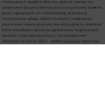
intensywnych opadów deszczu, wpłynie również na
zwiększenie bezpieczeństwa pracy oczyszczalni ścieków
przez zapewnienie ich równomiernej dystrybucji.
Uszczelnienie układu odbioru ścieków i zwiększenie
pojemności retencyjnej sieci kanalizacyjnej to działania,
które umożliwią częściowe ograniczenie negatywnych
skutków zmian klimatycznych. Poza kolektorem
Wiślanym do końca 2023 r. spółka wybuduje także inne
kanały zbiorcze, m.in. Lindego-Bis i Mokotowskiego-Bis,
oraz uruchomi centralny system sterowania siecią
kanalizacji ogólnospławnej. Ponadto w 2020 r. zostanie
zakończona budowa jednego z większych w Europie
zbiorników retencyjnych na wody opadowe,
zlokalizowanego na terenie oczyszczalni „Czajka”.
Kolektor Wiślany w liczbach
Ponad dziewięciokilometrowy kolektor, którego
pojemność minimalna wyniesie ok. 50 tys. m3, będzie