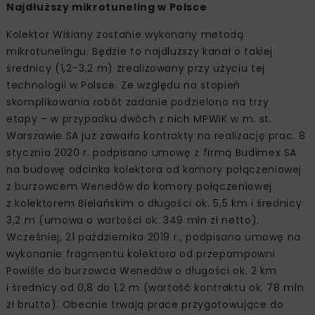
Najdłuższy mikrotuneling w Polsce
Kolektor Wiślany zostanie wykonany metodą
mikrotunelingu. Będzie to najdłuższy kanał o takiej
średnicy (1,2–3,2 m) zrealizowany przy użyciu tej
technologii w Polsce. Ze względu na stopień
skomplikowania robót zadanie podzielono na trzy
etapy – w przypadku dwóch z nich MPWiK w m. st.
Warszawie SA już zawarło kontrakty na realizację prac. 8
stycznia 2020 r. podpisano umowę z firmą Budimex SA
na budowę odcinka kolektora od komory połączeniowej
z burzowcem Wenedów do komory połączeniowej
z kolektorem Bielańskim o długości ok. 5,5 km i średnicy
3,2 m (umowa o wartości ok. 349 mln zł netto).
Wcześniej, 21 października 2019 r., podpisano umowę na
wykonanie fragmentu kolektora od przepompowni
Powiśle do burzowca Wenedów o długości ok. 2 km
i średnicy od 0,8 do 1,2 m (wartość kontraktu ok. 78 mln
zł brutto). Obecnie trwają prace przygotowujące do