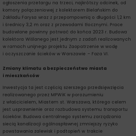
ogłoszenia przetargu na trzeci, najkrótszy odcinek, od
komory połączeniowej z kolektorem Bielańskim do
Zakładu Farysa wraz z przepompownią o długości 1,2 km
i średnicy 3,2 m oraz z przewodami tłocznymi. Prace
budowlane powinny potrwać do końca 2023 r. Budowa
kolektora Wiślanego jest jednym z zadań realizowanych
w ramach unijnego projektu Zaopatrzenie w wodę
i oczyszczanie ścieków w Warszawie – Faza VI.
Zmiany klimatu a bezpieczeństwo miasta
i mieszkańców
Inwestycja ta jest częścią szerszego przedsięwzięcia
realizowanego przez MPWiK w porozumieniu
z właścicielem, Miastem st. Warszawa, którego celem
jest usprawnienie oraz rozbudowa systemu transportu
ścieków. Budowa centralnego systemu zarządzania
siecią kanalizacji ogólnospławnej zmniejszy ryzyko
powstawania zalewisk i podtopień w trakcie