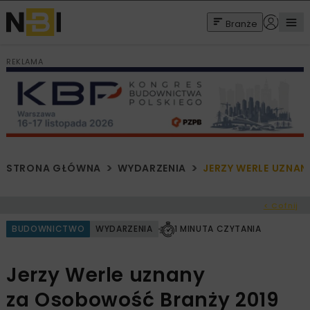
Branże
REKLAMA
STRONA GŁÓWNA
WYDARZENIA
JERZY WERLE UZNA
< Cofnij
BUDOWNICTWO
WYDARZENIA
1 MINUTA CZYTANIA
Jerzy Werle uznany
za Osobowość Branży 2019