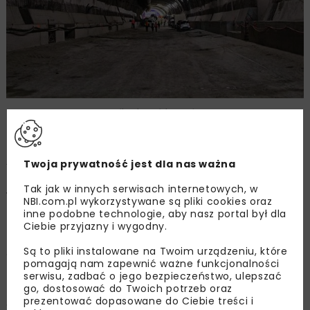
Zdjęcie: nbi med!a
Aktualnie eksploatowany jest jeden blisko 700-metrowy
Twoja prywatność jest dla nas ważna
tunel w ciągu drogi ekspresowej S1 w Lalikach
Tak jak w innych serwisach internetowych, w
w województwie śląskim.
NBI.com.pl wykorzystywane są pliki cookies oraz
inne podobne technologie, aby nasz portal był dla
Ciebie przyjazny i wygodny.
Kolejne tunele w budowie
Są to pliki instalowane na Twoim urządzeniu, które
Obecnie w realizacji w systemie projektuj i buduj są
pomagają nam zapewnić ważne funkcjonalności
tunele o łącznej długości 10,5 km. Są to:
serwisu, zadbać o jego bezpieczeństwo, ulepszać
– tunel drogowy pod Ursynowem w ciągu budowanej
go, dostosować do Twoich potrzeb oraz
prezentować dopasowane do Ciebie treści i
drogi S2 – południowa obwodnica Warszawy na odcinku