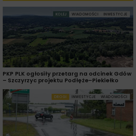
KOLEJ
WIADOMOŚCI
INWESTYCJE
PKP PLK ogłosiły przetarg na odcinek Gdów
– Szczyrzyc projektu Podłęże–Piekiełko
DROGI
INWESTYCJE
WIADOMOŚCI