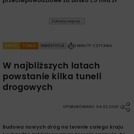
przeciwpowodziowe za blisko 1,5 mld zł
Załaduj więcej...
DROGI
TUNELE
INWESTYCJE
3 MINUTY CZYTANIA
W najbliższych latach
powstanie kilka tuneli
drogowych
OPUBLIKOWANO: 04.02.2020
Budowa nowych dróg na terenie całego kraju