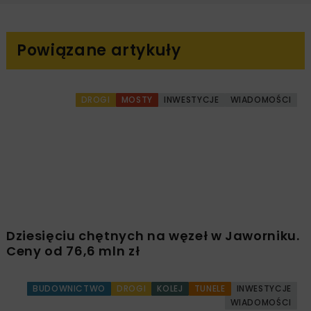
FOTOWOLTAIKA
OZE
PROGRAM GOVTECH POLSKA
TAURON
Powiązane artykuły
DROGI
MOSTY
INWESTYCJE
WIADOMOŚCI