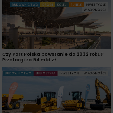
BUDOWNICTWO
DROGI
KOLEJ
TUNELE
INWESTYCJE
WIADOMOŚCI
Czy Port Polska powstanie do 2032 roku?
Przetargi za 54 mld zł
BUDOWNICTWO
ENERGETYKA
INWESTYCJE
WIADOMOŚCI