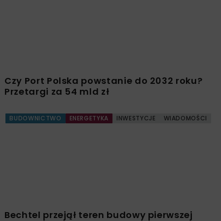
Dziesięciu chętnych na węzeł w Jaworniku.
Ceny od 76,6 mln zł
BUDOWNICTWO
DROGI
KOLEJ
TUNELE
INWESTYCJE
WIADOMOŚCI
Czy Port Polska powstanie do 2032 roku?
Przetargi za 54 mld zł
BUDOWNICTWO
ENERGETYKA
INWESTYCJE
WIADOMOŚCI