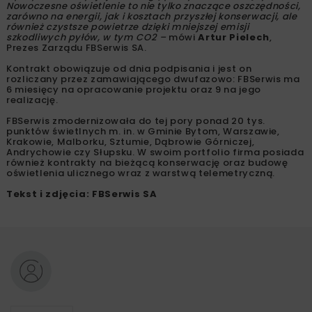
Nowoczesne oświetlenie to nie tylko znaczące oszczędności,
zarówno na energii, jak i kosztach przyszłej konserwacji, ale
również czystsze powietrze dzięki mniejszej emisji
szkodliwych pyłów, w tym CO2 –
mówi
Artur Pielech
,
Prezes Zarządu FBSerwis SA.
Kontrakt obowiązuje od dnia podpisania i jest on
rozliczany przez zamawiającego dwufazowo: FBSerwis ma
6 miesięcy na opracowanie projektu oraz 9 na jego
realizację.
FBSerwis zmodernizowała do tej pory ponad 20 tys.
punktów świetlnych m. in. w Gminie Bytom, Warszawie,
Krakowie, Malborku, Sztumie, Dąbrowie Górniczej,
Andrychowie czy Słupsku. W swoim portfolio firma posiada
również kontrakty na bieżącą konserwację oraz budowę
oświetlenia ulicznego wraz z warstwą telemetryczną.
Tekst i zdjęcia: FBSerwis SA