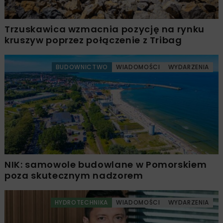
Trzuskawica wzmacnia pozycję na rynku
kruszyw poprzez połączenie z Tribag
BUDOWNICTWO
WIADOMOŚCI
WYDARZENIA
NIK: samowole budowlane w Pomorskiem
poza skutecznym nadzorem
HYDROTECHNIKA
WIADOMOŚCI
WYDARZENIA