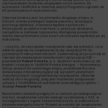
Grafika: TAURON
Finał przedsięwzięcia i wyłonienie laureata nastąpi już w
tym kwartale.
Wyzwanie TAURONA polega na stworzeniu systemu i
aplikacji oceniającej możliwość i potencjał montażu
instalacji fotowoltaicznej (PV). Chodzi o rozwiązanie, które
nie będzie wymagało od użytkownika wiedzy
specjalistycznej związanej z konstrukcją dachu czy też
usytuowaniem budynku względem stron świata. Do
wyzwania TAURONA w obecnej edycji Programu zgłosiło ok.
50 potencjalnych wykonawców.
Obecnie konkurs jest na półmetku drugiego etapu, w
którym ocenie podlegać będzie pierwszy działający
prototyp aplikacji. Oceniana będzie czytelność i
intuicyjność projektu interface`u, precyzja działania
narzędzia w zakresie typowania dostępnej powierzchni
dachu nieruchomości oraz koszt utrzymania aplikacji po jej
wdrożeniu.
– Liczymy, że zwycięskie rozwiązanie uda się wdrożyć, co w
efekcie wpłynie na zwiększenie liczby instalacji PV na
prywatnych nieruchomościach. Z pewnością przyczyni się to
również do zwiększenia świadomości dotyczącej OZE –