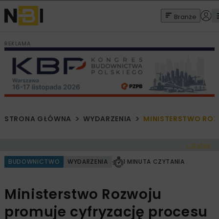
Branże
REKLAMA
STRONA GŁÓWNA
WYDARZENIA
MINISTERSTWO ROZ
< Cofnij
BUDOWNICTWO
WYDARZENIA
1 MINUTA CZYTANIA
Ministerstwo Rozwoju
promuje cyfryzację procesu