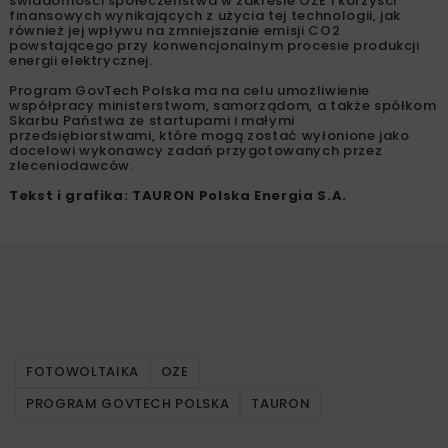
powiedział
Paweł Poneta
, p.o. dyrektor wykonawczy ds.
badań i rozwoju w TAURON Polska Energia.
– Wykonawcy,
którzy przeszli do ostatniego etapu, przedstawili prace
konkursowe charakteryzujące się wysokim poziomem
merytorycznym i oryginalnością rozwiązania. Obecnie
walczą oni o wygraną, jaką jest możliwość podpisania
umowy z TAURONEM na wdrożenie autorskiego projektu –
dodaje
Paweł Poneta
.
Rezultatem działań podjętych w ramach przedsięwzięcia
ma być zwiększenie udziału energii uzyskiwanej z OZE, w
szczególności z ogniw fotowoltaicznych, w całkowitym
bilansie energetycznym. Projekt prowadzi do zwiększenia
świadomości społeczeństwa w zakresie OZE i korzyści
finansowych wynikających z użycia tej technologii, jak
również jej wpływu na zmniejszanie emisji CO2
powstającego przy konwencjonalnym procesie produkcji
energii elektrycznej.
Program GovTech Polska ma na celu umożliwienie
współpracy ministerstwom, samorządom, a także spółkom
Skarbu Państwa ze startupami i małymi
przedsiębiorstwami, które mogą zostać wyłonione jako
docelowi wykonawcy zadań przygotowanych przez
zleceniodawców.
Tekst i grafika: TAURON Polska Energia S.A.