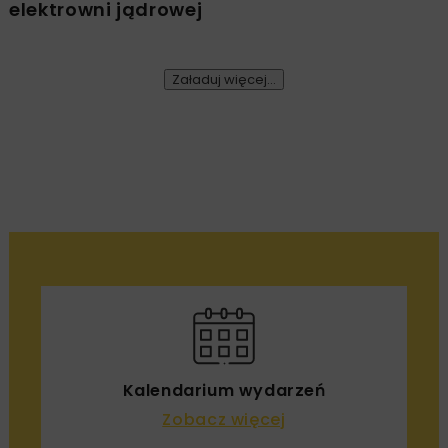
Bechtel przejął teren budowy pierwszej
elektrowni jądrowej
Załaduj więcej...