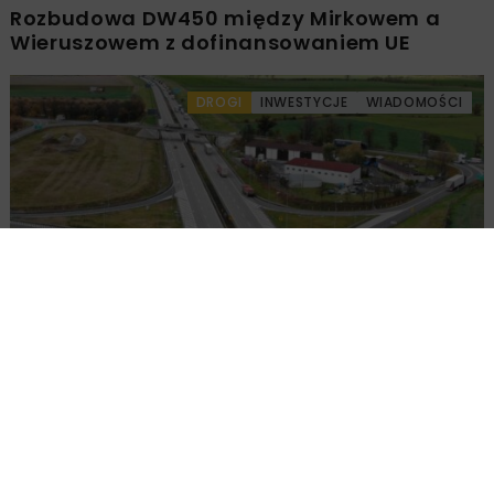
Rozbudowa DW450 między Mirkowem a
Wieruszowem z dofinansowaniem UE
DROGI
INWESTYCJE
WIADOMOŚCI
Remont nawierzchni na węzłach A4.
Przetarg obejmuje pięć węzłów
Załaduj więcej...