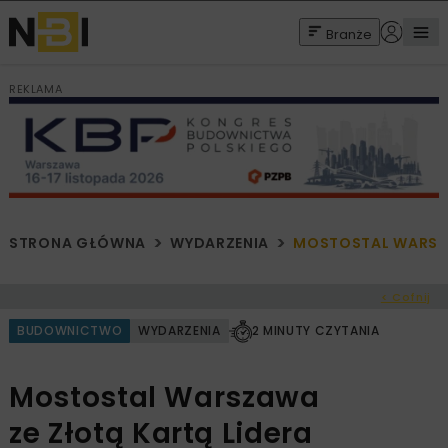
Branże
REKLAMA
STRONA GŁÓWNA
WYDARZENIA
MOSTOSTAL WARSZA
< Cofnij
BUDOWNICTWO
WYDARZENIA
2 MINUTY CZYTANIA
Mostostal Warszawa
ze Złotą Kartą Lidera