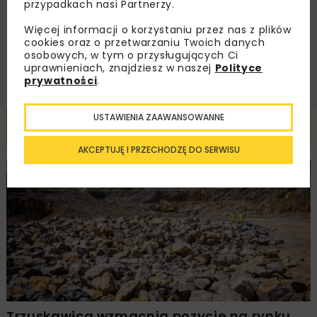
przypadkach nasi Partnerzy.
handlowej w postaci newslettera.
Więcej informacji o korzystaniu przez nas z plików
cookies oraz o przetwarzaniu Twoich danych
ZAPISZ MNIE
osobowych, w tym o przysługujących Ci
uprawnieniach, znajdziesz w naszej
Polityce
prywatności
.
USTAWIENIA ZAAWANSOWANNE
Powiązane artykuły
AKCEPTUJĘ I PRZECHODZĘ DO SERWISU
BUDOWNICTWO
DROGI
WYDARZENIA
Trzuskawica wzmacnia pozycję na rynku