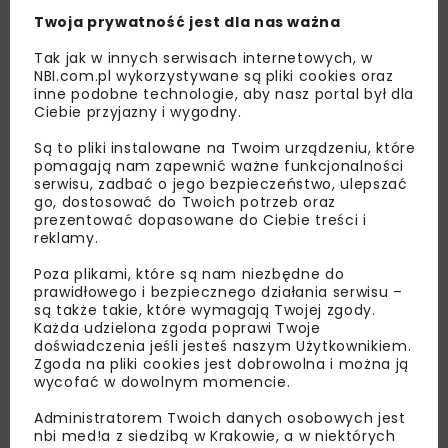
Twoja prywatność jest dla nas ważna
Tak jak w innych serwisach internetowych, w
NBI.com.pl wykorzystywane są pliki cookies oraz
inne podobne technologie, aby nasz portal był dla
Ciebie przyjazny i wygodny.
Są to pliki instalowane na Twoim urządzeniu, które
pomagają nam zapewnić ważne funkcjonalności
serwisu, zadbać o jego bezpieczeństwo, ulepszać
go, dostosować do Twoich potrzeb oraz
Lubisz wiedzieć więcej?
prezentować dopasowane do Ciebie treści i
reklamy.
Zapisz się do newslettera aby otrzymywać od
nas najlepsze informacje branżowe,
Poza plikami, które są nam niezbędne do
prawidłowego i bezpiecznego działania serwisu –
zaproszenia na wydarzenia, atrakcyjne oferty i
są także takie, które wymagają Twojej zgody.
dedykowane akcje specjalne.
Każda udzielona zgoda poprawi Twoje
doświadczenia jeśli jesteś naszym Użytkownikiem.
Zgoda na pliki cookies jest dobrowolna i można ją
wycofać w dowolnym momencie.
Zapoznałam/em się z
Polityką Prywatności
i
Administratorem Twoich danych osobowych jest
Regulaminem
oraz wyrażam zgodę na otrzymywanie na
nbi med!a z siedzibą w Krakowie, a w niektórych
podany przeze mnie adres e-mail korespondencji