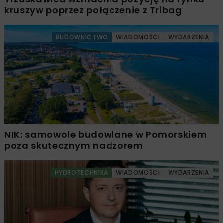
kruszyw poprzez połączenie z Tribag
BUDOWNICTWO
WIADOMOŚCI
WYDARZENIA
NIK: samowole budowlane w Pomorskiem
poza skutecznym nadzorem
HYDROTECHNIKA
WIADOMOŚCI
WYDARZENIA