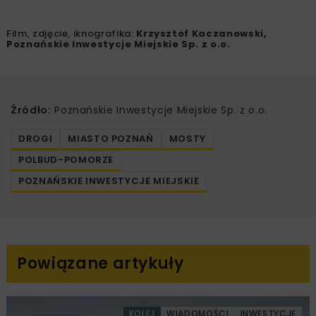
Film, zdjęcie, iknografika:
Krzysztof Kaczanowski,
Poznańskie Inwestycje Miejskie Sp. z o.o.
Źródło:
Poznańskie Inwestycje Miejskie Sp. z o.o.
DROGI
MIASTO POZNAŃ
MOSTY
POLBUD-POMORZE
POZNAŃSKIE INWESTYCJE MIEJSKIE
Powiązane artykuły
KOLEJ
WIADOMOŚCI
INWESTYCJE