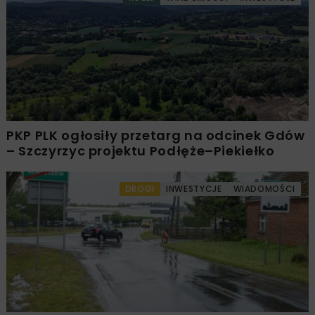
PKP PLK ogłosiły przetarg na odcinek Gdów
– Szczyrzyc projektu Podłęże–Piekiełko
DROGI
INWESTYCJE
WIADOMOŚCI