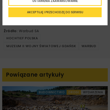
USTAWIENIA ZAAWANSOWANNE
umiejętności projektowe jego autorów” – czytamy w
werdykcie Jury.
AKCEPTUJĘ I PRZECHODZĘ DO SERWISU
Źródło:
Warbud SA
HOCHTIEF POLSKA
MUZEUM II WOJNY ŚWIATOWEJ GDAŃSK
WARBUD
Powiązane artykuły
BUDOWNICTWO
DROGI
WYDARZENIA