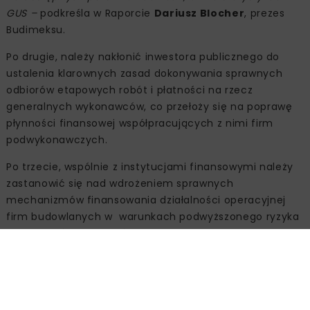
GUS –
podkreśla w Raporcie
Dariusz Blocher
, prezes
Budimeksu.
Po drugie, należy nakłonić inwestora publicznego do
ustalenia klarownych zasad dokonywania sprawnych
odbiorów etapowych robót i płatności na rzecz
generalnych wykonawców, co przełoży się na poprawę
płynności finansowej współpracujących z nimi firm
podwykonawczych.
Po trzecie, wspólnie z instytucjami finansowymi należy
zastanowić się nad wdrożeniem sprawnych
mechanizmów finansowania działalności operacyjnej
firm budowlanych w warunkach podwyższonego ryzyka
i problemów z płynnością.
Po czwarte, należy kompleksowo rozwiązać problemy
przedsiębiorstw z deficytem pracowników o
odpowiednich kwalifikacjach, co może stanowić duże
wyzwanie w obliczu niedoboru rąk do pracy na rynku