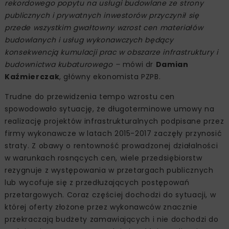
rekordowego popytu na usługi budowlane ze strony
publicznych i prywatnych inwestorów przyczynił się
przede wszystkim gwałtowny wzrost cen materiałów
budowlanych i usług wykonawczych będący
konsekwencją kumulacji prac w obszarze infrastruktury i
budownictwa kubaturowego –
mówi dr
Damian
Kaźmierczak
, główny ekonomista PZPB.
Trudne do przewidzenia tempo wzrostu cen
spowodowało sytuację, że długoterminowe umowy na
realizację projektów infrastrukturalnych podpisane przez
firmy wykonawcze w latach 2015-2017 zaczęły przynosić
straty. Z obawy o rentowność prowadzonej działalności
w warunkach rosnących cen, wiele przedsiębiorstw
rezygnuje z występowania w przetargach publicznych
lub wycofuje się z przedłużających postępowań
przetargowych. Coraz częściej dochodzi do sytuacji, w
której oferty złożone przez wykonawców znacznie
przekraczają budżety zamawiających i nie dochodzi do