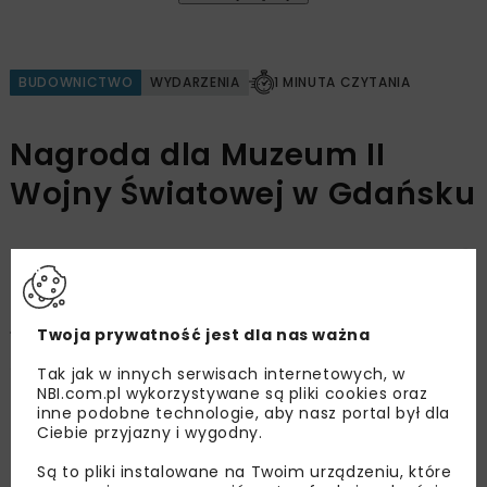
BUDOWNICTWO
WYDARZENIA
1 MINUTA CZYTANIA
Nagroda dla Muzeum II
Wojny Światowej w Gdańsku
OPUBLIKOWANO: 19.10.2018
Twoja prywatność jest dla nas ważna
16 października 2018 r. na uroczystej gali w
siedzibie SARP w Gdańsku wręczono „Nagrody
Tak jak w innych serwisach internetowych, w
Prezydenta Miasta Gdańska dla najlepszej
NBI.com.pl wykorzystywane są pliki cookies oraz
inne podobne technologie, aby nasz portal był dla
gdańskiej realizacji architektonicznej”. Tytułem
Ciebie przyjazny i wygodny.
najlepszej realizacji architektonicznej Gdańska
Są to pliki instalowane na Twoim urządzeniu, które
uhonorowano wszystkich uczestników procesu