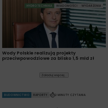
HYDROTECHNIKA
WIADOMOŚCI
WYDARZENIA
Wody Polskie realizują projekty
przeciwpowodziowe za blisko 1,5 mld zł
Załaduj więcej...
BUDOWNICTWO
RAPORTY
2 MINUTY CZYTANIA