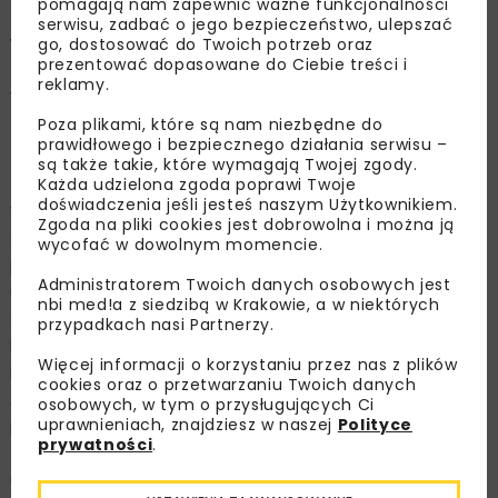
pomagają nam zapewnić ważne funkcjonalności
inwestycyjnego: inwestora, projektanta oraz
serwisu, zadbać o jego bezpieczeństwo, ulepszać
wykonawcę Muzeum II Wojny Światowej –
go, dostosować do Twoich potrzeb oraz
prezentować dopasowane do Ciebie treści i
konsorcjum firm Warbud oraz HOCHTIEF Polska.
reklamy.
W imieniu Warbudu nagrodę odebrał p. Karol
Puszerkiewicz, Dyrektor Kontraktu
Poza plikami, które są nam niezbędne do
prawidłowego i bezpiecznego działania serwisu –
odpowiedzialny za realizację tej budowy.
są także takie, które wymagają Twojej zgody.
Każda udzielona zgoda poprawi Twoje
doświadczenia jeśli jesteś naszym Użytkownikiem.
Wyróżnione zostały inwestycje za szczególne wartości
Zgoda na pliki cookies jest dobrowolna i można ją
architektoniczne dla przestrzeni publicznej. Nagroda
wycofać w dowolnym momencie.
przyznawana jest raz na dwa lata, a w konkursie wzięły
Administratorem Twoich danych osobowych jest
udział obiekty zrealizowane i oddane do użytku w
nbi med!a z siedzibą w Krakowie, a w niektórych
okresie ostatnich dwóch lat poprzedzających rok
przypadkach nasi Partnerzy.
konkursu. Wyboru nagrodzonych realizacji dokonała
Więcej informacji o korzystaniu przez nas z plików
Kapituła złożona z przedstawicieli Stowarzyszenia
cookies oraz o przetwarzaniu Twoich danych
Architektów Polskich Oddział Wybrzeże oraz
osobowych, w tym o przysługujących Ci
uprawnieniach, znajdziesz w naszej
Polityce
przedstawicieli Urzędu Miejskiego w Gdańsku.
prywatności
.
Muzeum „to silne połączenie architektury i emocji jest
unikalną cechą tego projektu i potwierdza wysokie