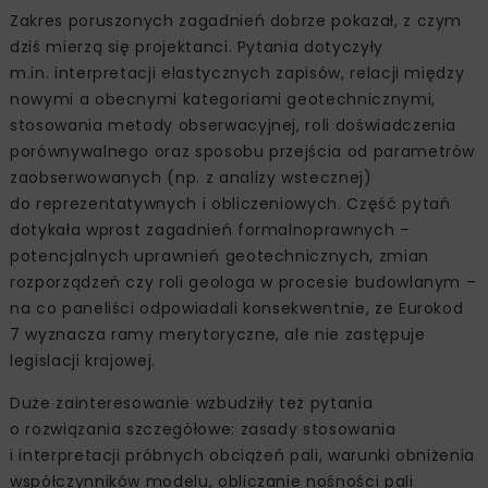
Zakres poruszonych zagadnień dobrze pokazał, z czym
dziś mierzą się projektanci. Pytania dotyczyły
m.in. interpretacji elastycznych zapisów, relacji między
nowymi a obecnymi kategoriami geotechnicznymi,
stosowania metody obserwacyjnej, roli doświadczenia
porównywalnego oraz sposobu przejścia od parametrów
zaobserwowanych (np. z analizy wstecznej)
do reprezentatywnych i obliczeniowych. Część pytań
dotykała wprost zagadnień formalnoprawnych –
potencjalnych uprawnień geotechnicznych, zmian
rozporządzeń czy roli geologa w procesie budowlanym –
na co paneliści odpowiadali konsekwentnie, że Eurokod
7 wyznacza ramy merytoryczne, ale nie zastępuje
legislacji krajowej.
Duże zainteresowanie wzbudziły też pytania
o rozwiązania szczegółowe: zasady stosowania
i interpretacji próbnych obciążeń pali, warunki obniżenia
współczynników modelu, obliczanie nośności pali