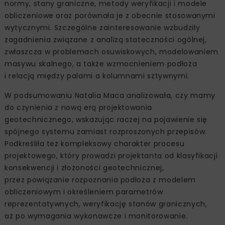
normy, stany graniczne, metody weryfikacji i modele
obliczeniowe oraz porównała je z obecnie stosowanymi
wytycznymi. Szczególne zainteresowanie wzbudziły
zagadnienia związane z analizą stateczności ogólnej,
zwłaszcza w problemach osuwiskowych, modelowaniem
masywu skalnego, a także wzmocnieniem podłoża
i relacją między palami a kolumnami sztywnymi.
W podsumowaniu Natalia Maca analizowała, czy mamy
do czynienia z nową erą projektowania
geotechnicznego, wskazując raczej na pojawienie się
spójnego systemu zamiast rozproszonych przepisów.
Podkreśliła też kompleksowy charakter procesu
projektowego, który prowadzi projektanta od klasyfikacji
konsekwencji i złożoności geotechnicznej,
przez powiązanie rozpoznania podłoża z modelem
obliczeniowym i określeniem parametrów
reprezentatywnych, weryfikację stanów granicznych,
aż po wymagania wykonawcze i monitorowanie.