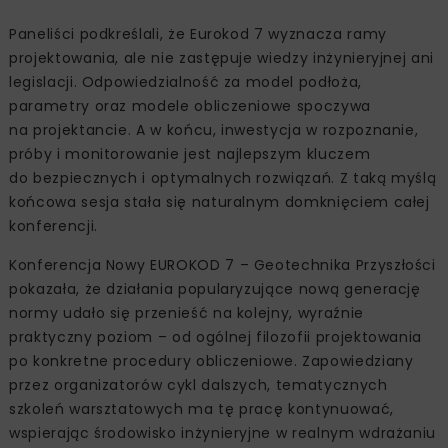
Paneliści podkreślali, że Eurokod 7 wyznacza ramy
projektowania, ale nie zastępuje wiedzy inżynieryjnej ani
legislacji. Odpowiedzialność za model podłoża,
parametry oraz modele obliczeniowe spoczywa
na projektancie. A w końcu, inwestycja w rozpoznanie,
próby i monitorowanie jest najlepszym kluczem
do bezpiecznych i optymalnych rozwiązań. Z taką myślą
końcowa sesja stała się naturalnym domknięciem całej
konferencji.
Konferencja Nowy EUROKOD 7 – Geotechnika Przyszłości
pokazała, że działania popularyzujące nową generację
normy udało się przenieść na kolejny, wyraźnie
praktyczny poziom – od ogólnej filozofii projektowania
po konkretne procedury obliczeniowe. Zapowiedziany
przez organizatorów cykl dalszych, tematycznych
szkoleń warsztatowych ma tę pracę kontynuować,
wspierając środowisko inżynieryjne w realnym wdrażaniu