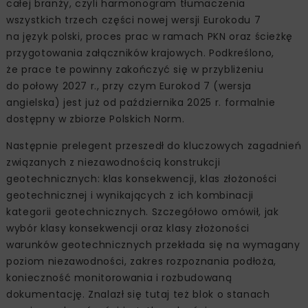
całej branży, czyli harmonogram tłumaczenia
wszystkich trzech części nowej wersji Eurokodu 7
na język polski, proces prac w ramach PKN oraz ścieżkę
przygotowania załączników krajowych. Podkreślono,
że prace te powinny zakończyć się w przybliżeniu
do połowy 2027 r., przy czym Eurokod 7 (wersja
angielska) jest już od października 2025 r. formalnie
dostępny w zbiorze Polskich Norm.
Następnie prelegent przeszedł do kluczowych zagadnień
związanych z niezawodnością konstrukcji
geotechnicznych: klas konsekwencji, klas złożoności
geotechnicznej i wynikających z ich kombinacji
kategorii geotechnicznych. Szczegółowo omówił, jak
wybór klasy konsekwencji oraz klasy złożoności
warunków geotechnicznych przekłada się na wymagany
poziom niezawodności, zakres rozpoznania podłoża,
konieczność monitorowania i rozbudowaną
dokumentację. Znalazł się tutaj też blok o stanach