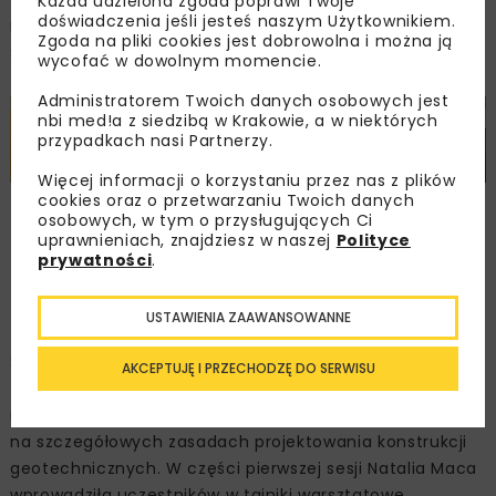
Każda udzielona zgoda poprawi Twoje
doświadczenia jeśli jesteś naszym Użytkownikiem.
niesie za sobą wykorzystanie krzywej degradacji
Zgoda na pliki cookies jest dobrowolna i można ją
sztywności w bieżącym projektowaniu.
wycofać w dowolnym momencie.
Administratorem Twoich danych osobowych jest
nbi med!a z siedzibą w Krakowie, a w niektórych
przypadkach nasi Partnerzy.
Więcej informacji o korzystaniu przez nas z plików
cookies oraz o przetwarzaniu Twoich danych
Partner branżowy
Partner branżowy
Partner branżowy
osobowych, w tym o przysługujących Ci
Budimex
Dekpol
Dlubal
uprawnieniach, znajdziesz w naszej
Polityce
prywatności
.
Sesja 3
USTAWIENIA ZAAWANSOWANNE
Sesja trzecia, na którą czekało wielu projektantów,
AKCEPTUJĘ I PRZECHODZĘ DO SERWISU
to prezentacje dotyczące trzeciej, a więc nowej części
normy Eurokod 7, skoncentrowanej już
na szczegółowych zasadach projektowania konstrukcji
geotechnicznych. W części pierwszej sesji Natalia Maca
wprowadziła uczestników w tajniki warsztatowe