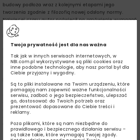
budowy podłoża wraz z kolejnymi etapami jego
tworzenia zgodnie z filozofią nowej odsłony normy.
Najwięcej czasu autor poświęcił na omówienie wymagań
dotyczących określania parametrów sztywności
podłoża. Co najważniejsze, nie mówimy o parametrze
sztywności jako jednej liczbie przypisanej do konkretnej
Twoja prywatność jest dla nas ważna
warstwy, ale o parametrze zmiennym, zależnym
Tak jak w innych serwisach internetowych, w
od stanu naprężenia i odkształcenia, którego określenie
NBI.com.pl wykorzystywane są pliki cookies oraz
wymaga niejednokrotnie zaawansowanych badań
inne podobne technologie, aby nasz portal był dla
terenowych i laboratoryjnych. Autor wprowadził pojęcie
Ciebie przyjazny i wygodny.
krzywej degradacji sztywności i, wykorzystując rysunki
Są to pliki instalowane na Twoim urządzeniu, które
z drugiej części normy, omówił to zagadnienie bardzo
pomagają nam zapewnić ważne funkcjonalności
szczegółowo. W trakcie prezentacji wielokrotnie wracał
serwisu, zadbać o jego bezpieczeństwo, ulepszać
go, dostosować do Twoich potrzeb oraz
do kwestii filozofii projektowania i podkreślał wagę
prezentować dopasowane do Ciebie treści i
odpowiedniego podejścia do projektowania rozpoznania
reklamy.
geotechnicznego wraz z rozwojem danego projektu,
Poza plikami, które są nam niezbędne do
wskazując na lawinowo rosnące ryzyko, gdy podejście
prawidłowego i bezpiecznego działania serwisu –
to jest niewłaściwe. W końcowej fazie prezentacji
są także takie, które wymagają Twojej zgody.
zobrazował przykładem obliczeniowym korzyści, jakie