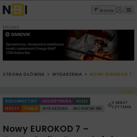
Branże
REKLAMA
STRONA GŁÓWNA
WYDARZENIA
NOWY EUROKOD 7 –
< Cofnij
BUDOWNICTWO
GEOINŻYNIERIA
KOLEJ
11 MINUT
CZYTANIA
MOSTY
TUNELE
WYDARZENIA
ARCHIWUM NBI
Nowy EUROKOD 7 –