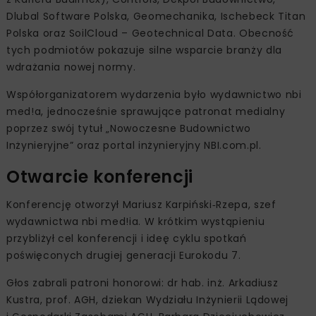
Dlubal Software Polska, Geomechanika, Ischebeck Titan
Polska oraz SoilCloud – Geotechnical Data. Obecność
tych podmiotów pokazuje silne wsparcie branży dla
wdrażania nowej normy.
Współorganizatorem wydarzenia było wydawnictwo nbi
med!a, jednocześnie sprawujące patronat medialny
poprzez swój tytuł „Nowoczesne Budownictwo
Inżynieryjne” oraz portal inżynieryjny NBI.com.pl.
Otwarcie konferencji
Konferencję otworzył Mariusz Karpiński‑Rzepa, szef
wydawnictwa nbi med!ia. W krótkim wystąpieniu
przybliżył cel konferencji i ideę cyklu spotkań
poświęconych drugiej generacji Eurokodu 7.
Głos zabrali patroni honorowi: dr hab. inż. Arkadiusz
Kustra, prof. AGH, dziekan Wydziału Inżynierii Lądowej