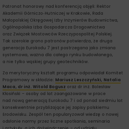
Patronat honorowy nad konferencją objęli: Rektor
Akademii Górniczo‑Hutniczej w Krakowie, Rada
Małopolskiej Okręgowej Izby Inżynierów Budownictwa,
Ogólnopolska Izba Gospodarcza Drogownictwa
oraz Związek Mostowców Rzeczypospolitej Polskiej.
Tak szerokie grono patronów potwierdza, że druga
generacja Eurokodu 7 jest postrzegana jako zmiana
systemowa, ważna dla całego rynku budowlanego,
a nie tylko wąskiej grupy geotechników.
Za merytoryczny kształt programu odpowiadał Komitet
Programowy w składzie:
Mariusz Leszczyński, Natalia
Maca, dr inż. Witold Bogusz
oraz dr inż. Bolesław
Kłosiński – osoby od lat zaangażowane w prace
nad nową generacją Eurokodu 7 i od ponad siedmiu lat
konsekwentnie przybliżające jej zapisy polskiemu
środowisku. Zespół ten popularyzował wiedzę o nowej
odsłonie normy przez liczne spotkania, seminaria
i artykuły, a ich doświadczenie – od udziału