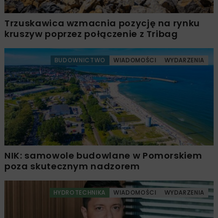
Trzuskawica wzmacnia pozycję na rynku
kruszyw poprzez połączenie z Tribag
BUDOWNICTWO
WIADOMOŚCI
WYDARZENIA
NIK: samowole budowlane w Pomorskiem
poza skutecznym nadzorem
HYDROTECHNIKA
WIADOMOŚCI
WYDARZENIA