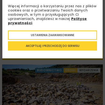
Zapoznałam/em się z
Polityką Prywatności
i
Więcej informacji o korzystaniu przez nas z plików
Regulaminem
oraz wyrażam zgodę na otrzymywanie na
podany przeze mnie adres e-mail korespondencji
cookies oraz o przetwarzaniu Twoich danych
handlowej w postaci newslettera.
osobowych, w tym o przysługujących Ci
uprawnieniach, znajdziesz w naszej
Polityce
prywatności
.
ZAPISZ MNIE
USTAWIENIA ZAAWANSOWANNE
AKCEPTUJĘ I PRZECHODZĘ DO SERWISU
Powiązane artykuły
BUDOWNICTWO
DROGI
WYDARZENIA