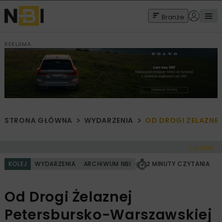
Branże
REKLAMA
STRONA GŁÓWNA
WYDARZENIA
OD DROGI ŻELAZNE
< Cofnij
KOLEJ
WYDARZENIA
ARCHIWUM NBI
2 MINUTY CZYTANIA
Od Drogi Żelaznej
Petersbursko-Warszawskiej