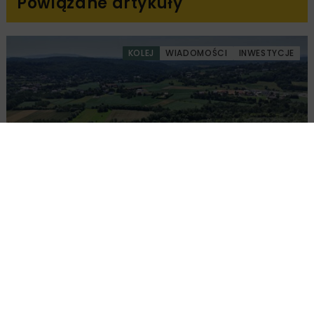
Powiązane artykuły
KOLEJ
WIADOMOŚCI
INWESTYCJE
PKP PLK ogłosiły przetarg na odcinek Gdów
– Szczyrzyc projektu Podłęże–Piekiełko
DROGI
INWESTYCJE
WIADOMOŚCI