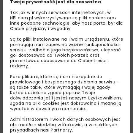
Twoja prywatność jest dla nas ważna
Tak jak w innych serwisach internetowych, w
NBI.com.pl wykorzystywane są pliki cookies oraz
inne podobne technologie, aby nasz portal był dla
Ciebie przyjazny i wygodny.
Są to pliki instalowane na Twoim urządzeniu, które
pomagają nam zapewnić ważne funkcjonalności
serwisu, zadbać o jego bezpieczeństwo, ulepszać
go, dostosować do Twoich potrzeb oraz
prezentować dopasowane do Ciebie treści i
reklamy.
Lubisz wiedzieć więcej?
Poza plikami, które są nam niezbędne do
prawidłowego i bezpiecznego działania serwisu –
są także takie, które wymagają Twojej zgody.
Zapisz się do newslettera aby otrzymywać od
Każda udzielona zgoda poprawi Twoje
nas najlepsze informacje branżowe,
doświadczenia jeśli jesteś naszym Użytkownikiem.
zaproszenia na wydarzenia, atrakcyjne oferty i
Zgoda na pliki cookies jest dobrowolna i można ją
dedykowane akcje specjalne.
wycofać w dowolnym momencie.
Administratorem Twoich danych osobowych jest
nbi med!a z siedzibą w Krakowie, a w niektórych
przypadkach nasi Partnerzy.