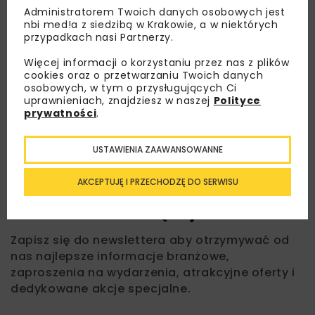
Administratorem Twoich danych osobowych jest
nbi med!a z siedzibą w Krakowie, a w niektórych
przypadkach nasi Partnerzy.
Więcej informacji o korzystaniu przez nas z plików
cookies oraz o przetwarzaniu Twoich danych
osobowych, w tym o przysługujących Ci
uprawnieniach, znajdziesz w naszej
Polityce
prywatności
.
USTAWIENIA ZAAWANSOWANNE
AKCEPTUJĘ I PRZECHODZĘ DO SERWISU
Lubisz wiedzieć więcej?
Zapisz się do newslettera aby otrzymywać od
nas najlepsze informacje branżowe,
zaproszenia na wydarzenia, atrakcyjne oferty i
dedykowane akcje specjalne.