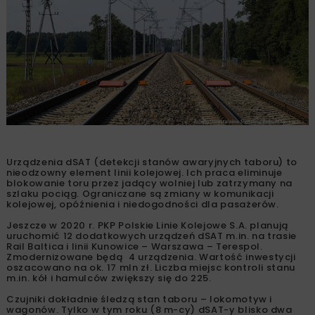
Urządzenia dSAT (detekcji stanów awaryjnych taboru) to
nieodzowny element linii kolejowej. Ich praca eliminuje
blokowanie toru przez jadący wolniej lub zatrzymany na
szlaku pociąg. Ograniczane są zmiany w komunikacji
kolejowej, opóźnienia i niedogodności dla pasażerów.
Jeszcze w 2020 r. PKP Polskie Linie Kolejowe S.A. planują
uruchomić 12 dodatkowych urządzeń dSAT m.in. na trasie
Rail Baltica i linii Kunowice – Warszawa – Terespol.
Zmodernizowane będą 4 urządzenia. Wartość inwestycji
oszacowano na ok. 17 mln zł. Liczba miejsc kontroli stanu
m.in. kół i hamulców zwiększy się do 225.
Czujniki dokładnie śledzą stan taboru – lokomotyw i
wagonów. Tylko w tym roku (8 m-cy) dSAT-y blisko dwa