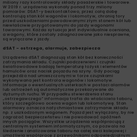
miliony razy kontrolowały składy pasażerskie i towarowe.
W 2019 r. urządzenia wykonały ponad trzy miliony
pomiarów. DSAT-y bezkontaktowo, przez całą dobę
kontrolują stan kół wagonów i lokomotyw, chronią tory
przed uszkodzeniami powodowanymi złym stanem kół lub
niewłaściwie przygotowanymi do jazdy wagonami
towarowymi. Każda sytuacja jest indywidualnie oceniana,
a wagony, które zostały zdiagnozowane jako niesprawne,
są wyłączane z jazdy.
dSAT – ostrzega, alarmuje, zabezpiecza
Urządzenia dSAT diagnozują stan kół bez konieczności
zatrzymania składu. Czujniki podczerwieni i czujniki
światłowodowe badają temperaturę łożysk i elementów
hamulców oraz nacisk pojazdu na szyny. Gdy pociąg
przejeżdża nad umieszczonymi w torze czujnikami
wykonywana jest kontrola wagonów i lokomotyw.
Informacje o ewentualnych usterkach w postaci alarmów
lub ostrzeżeń są automatycznie przekazywane do
dyżurnych ruchu. W przypadku stwierdzenia stanu
„ostrzegawczego” informacja trafia do właściciela taboru,
który szczegółowo ocenia wagon lub lokomotywę. Stan
alarmowy oznacza natychmiastowe zatrzymanie składu
np. z uszkodzonym wagonem. Pojazd jest wyłączany, by nie
zagrażać bezpieczeństwu i nie powodować opóźnień
innych pociągów. Wszystkie urządzenia współpracują z
centralnym systemem informatycznym, co pozwala na
śledzenie i analizowanie taboru na całej sieci kolejowej i
umożliwia współpracę z przewoźnikami odpowiedzialnym