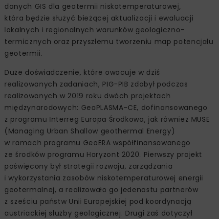
danych GIS dla geotermii niskotemperaturowej,
która będzie służyć bieżącej aktualizacji i ewaluacji
lokalnych i regionalnych warunków geologiczno-
termicznych oraz przyszłemu tworzeniu map potencjału
geotermii.
Duże doświadczenie, które owocuje w dziś
realizowanych zadaniach, PIG-PIB zdobył podczas
realizowanych w 2019 roku dwóch projektach
międzynarodowych: GeoPLASMA-CE, dofinansowanego
z programu Interreg Europa Środkowa, jak również MUSE
(Managing Urban Shallow geothermal Energy)
w ramach programu GeoERA współfinansowanego
ze środków programu Horyzont 2020. Pierwszy projekt
poświęcony był strategii rozwoju, zarządzania
i wykorzystania zasobów niskotemperaturowej energii
geotermalnej, a realizowało go jedenastu partnerów
z sześciu państw Unii Europejskiej pod koordynacją
austriackiej służby geologicznej. Drugi zaś dotyczył