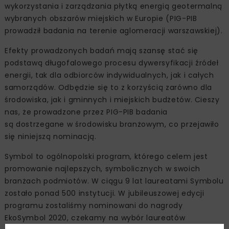
wykorzystania i zarządzania płytką energią geotermalną
wybranych obszarów miejskich w Europie (PIG-PIB
prowadził badania na terenie aglomeracji warszawskiej).
Efekty prowadzonych badań mają szansę stać się
podstawą długofalowego procesu dywersyfikacji źródeł
energii, tak dla odbiorców indywidualnych, jak i całych
samorządów. Odbędzie się to z korzyścią zarówno dla
środowiska, jak i gminnych i miejskich budżetów. Cieszy
nas, że prowadzone przez PIG-PIB badania
są dostrzegane w środowisku branżowym, co przejawiło
się niniejszą nominacją.
Symbol to ogólnopolski program, którego celem jest
promowanie najlepszych, symbolicznych w swoich
branżach podmiotów. W ciągu 9 lat laureatami Symbolu
zostało ponad 500 instytucji. W jubileuszowej edycji
programu zostaliśmy nominowani do nagrody
EkoSymbol 2020, czekamy na wybór laureatów