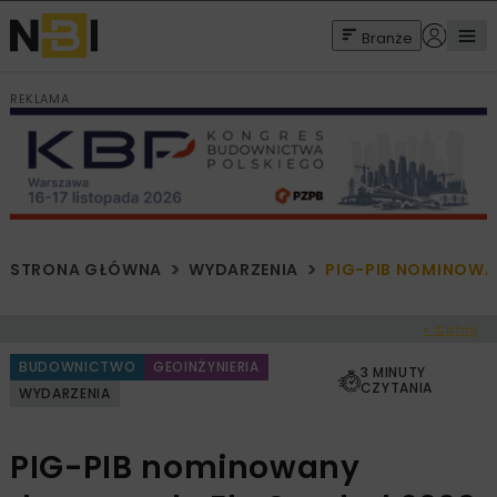
Branże
REKLAMA
STRONA GŁÓWNA
WYDARZENIA
PIG-PIB NOMINOWA
< Cofnij
BUDOWNICTWO
GEOINŻYNIERIA
3 MINUTY
CZYTANIA
WYDARZENIA
PIG-PIB nominowany