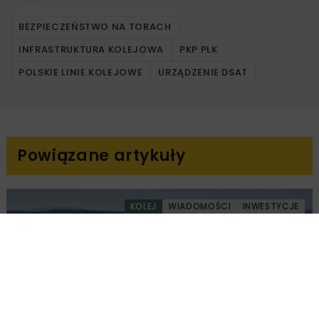
BEZPIECZEŃSTWO NA TORACH
INFRASTRUKTURA KOLEJOWA
PKP PLK
POLSKIE LINIE KOLEJOWE
URZĄDZENIE DSAT
Powiązane artykuły
KOLEJ
WIADOMOŚCI
INWESTYCJE