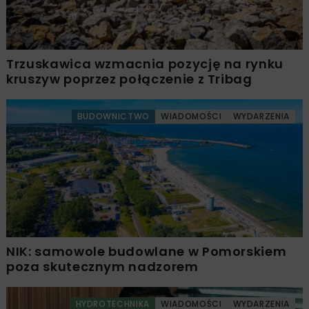
Trzuskawica wzmacnia pozycję na rynku
kruszyw poprzez połączenie z Tribag
BUDOWNICTWO
WIADOMOŚCI
WYDARZENIA
NIK: samowole budowlane w Pomorskiem
poza skutecznym nadzorem
HYDROTECHNIKA
WIADOMOŚCI
WYDARZENIA