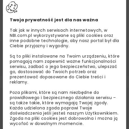
programu przez kapitułę, której przewodniczącym jest
Jakub Lisiecki Redaktor Naczelny „Monitora Biznesu”,
niezależnego dodatku do gazety Rzeczpospolita.
Twoja prywatność jest dla nas ważna
Zdjęcie: Michał Zieliński
Tak jak w innych serwisach internetowych, w
NBI.com.pl wykorzystywane są pliki cookies oraz
inne podobne technologie, aby nasz portal był dla
Ciebie przyjazny i wygodny.
Źródło:
PIG-PIB
Są to pliki instalowane na Twoim urządzeniu, które
pomagają nam zapewnić ważne funkcjonalności
PIG-PIB
serwisu, zadbać o jego bezpieczeństwo, ulepszać
go, dostosować do Twoich potrzeb oraz
prezentować dopasowane do Ciebie treści i
reklamy.
Poza plikami, które są nam niezbędne do
prawidłowego i bezpiecznego działania serwisu –
są także takie, które wymagają Twojej zgody.
Każda udzielona zgoda poprawi Twoje
doświadczenia jeśli jesteś naszym Użytkownikiem.
Zgoda na pliki cookies jest dobrowolna i można ją
wycofać w dowolnym momencie.