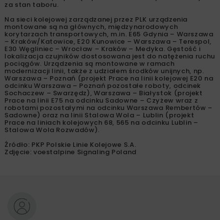
za stan taboru.
Na sieci kolejowej zarządzanej przez PLK urządzenia
montowane są na głównych, międzynarodowych
korytarzach transportowych, m.in. E65 Gdynia – Warszawa
– Kraków/Katowice, E20 Kunowice – Warszawa – Terespol,
E30 Węgliniec – Wrocław – Kraków – Medyka. Gęstość i
lokalizacja czujników dostosowana jest do natężenia ruchu
pociągów. Urządzenia są montowane w ramach
modernizacji linii, także z udziałem środków unijnych, np.
Warszawa – Poznań (projekt Prace na linii kolejowej E20 na
odcinku Warszawa – Poznań pozostałe roboty, odcinek
Sochaczew – Swarzędz), Warszawa – Białystok (projekt
Prace na linii E75 na odcinku Sadowne – Czyżew wraz z
robotami pozostałymi na odcinku Warszawa Rembertów –
Sadowne) oraz na linii Stalowa Wola – Lublin (projekt
Prace na liniach kolejowych 68, 565 na odcinku Lublin –
Stalowa Wola Rozwadów).
Źródło: PKP Polskie Linie Kolejowe S.A.
Zdjęcie: voestalpine Signaling Poland