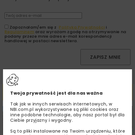
Zapoznałam/em się z
Polityką Prywatności
i
Regulaminem
oraz wyrażam zgodę na otrzymywanie na
podany przeze mnie adres e-mail korespondencji
handlowej w postaci newslettera.
ZAPISZ MNIE
Powiązane artykuły
Twoja prywatność jest dla nas ważna
Tak jak w innych serwisach internetowych, w
NBI.com.pl wykorzystywane są pliki cookies oraz
BUDOWNICTWO
DROGI
WYDARZENIA
inne podobne technologie, aby nasz portal był dla
Ciebie przyjazny i wygodny.
Są to pliki instalowane na Twoim urządzeniu, które