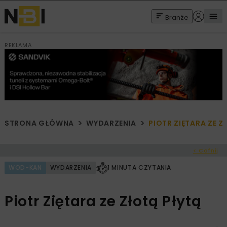
Branże
REKLAMA
STRONA GŁÓWNA
WYDARZENIA
PIOTR ZIĘTARA ZE Z
< Cofnij
WOD-KAN
WYDARZENIA
1 MINUTA CZYTANIA
Piotr Ziętara ze Złotą Płytą