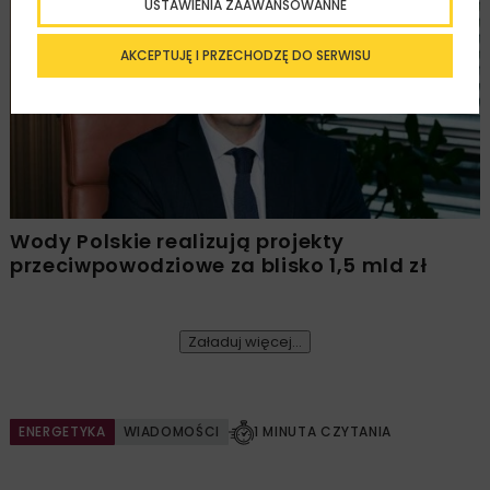
USTAWIENIA ZAAWANSOWANNE
HYDROTECHNIKA
WIADOMOŚCI
WYDARZENIA
AKCEPTUJĘ I PRZECHODZĘ DO SERWISU
Wody Polskie realizują projekty
przeciwpowodziowe za blisko 1,5 mld zł
Załaduj więcej...
ENERGETYKA
WIADOMOŚCI
1 MINUTA CZYTANIA