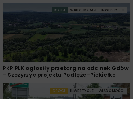
KOLEJ
WIADOMOŚCI
INWESTYCJE
PKP PLK ogłosiły przetarg na odcinek Gdów
– Szczyrzyc projektu Podłęże–Piekiełko
DROGI
INWESTYCJE
WIADOMOŚCI