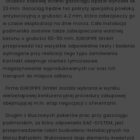
Grubość stalowej ścianki gazociągu będzie wynosiła ok.
23 mm. Gazociąg będzie też pokryty specjalną powłoką
antykorozyjną o grubości 4,2 mm, która zabezpieczy go
w czasie eksploatacji na dnie morza. Cała instalacja
podmorska zostanie także zabezpieczona warstwą
betonu o grubości 60-110 mm. EUROPIPE GmbH
przeprowadzi też wszystkie odpowiednie testy i badania
wymagane przy realizacji tego typu zamówienia.
Kontrakt obejmuje również tymczasowe
magazynowanie wyprodukowanych rur oraz ich
transport do miejsca odbioru.
Firma EUROPIPE GmbH została wybrana w wyniku
wieloetapowej konkurencyjnej procedury zakupowej
obejmującej m.in. etap negocjacji z oferentami.
Drugim z kluczowych pakietów prac przy gazociągu
podmorskim, za który odpowiada GAZ-SYSTEM, jest
przeprowadzenie robót budowlano-instalacyjnych na
Morzu Bałtyckim. Wykonawca tego elementu inwestycji