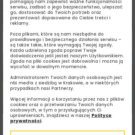
pomagają nam zapewnić ważne funkcjonalności
serwisu, zadbać o jego bezpieczeństwo, ulepszać
go, dostosować do Twoich potrzeb oraz
prezentować dopasowane do Ciebie treści i
reklamy.
Poza plikami, które są nam niezbędne do
Trzuskawica wzmacnia pozycję na rynku
prawidłowego i bezpiecznego działania serwisu –
kruszyw poprzez połączenie z Tribag
są także takie, które wymagają Twojej zgody.
Każda udzielona zgoda poprawi Twoje
doświadczenia jeśli jesteś naszym Użytkownikiem.
BUDOWNICTWO
WIADOMOŚCI
WYDARZENIA
Zgoda na pliki cookies jest dobrowolna i można ją
wycofać w dowolnym momencie.
Administratorem Twoich danych osobowych jest
nbi med!a z siedzibą w Krakowie, a w niektórych
przypadkach nasi Partnerzy.
Więcej informacji o korzystaniu przez nas z plików
cookies oraz o przetwarzaniu Twoich danych
osobowych, w tym o przysługujących Ci
uprawnieniach, znajdziesz w naszej
Polityce
NIK: samowole budowlane w Pomorskiem
prywatności
.
poza skutecznym nadzorem