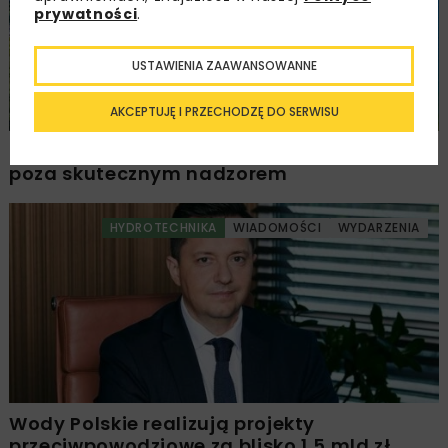
prywatności
.
USTAWIENIA ZAAWANSOWANNE
AKCEPTUJĘ I PRZECHODZĘ DO SERWISU
NIK: samowole budowlane w Pomorskiem
poza skutecznym nadzorem
HYDROTECHNIKA
WIADOMOŚCI
WYDARZENIA
Wody Polskie realizują projekty
przeciwpowodziowe za blisko 1,5 mld zł