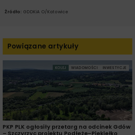
Źródło:
GDDKiA O/Katowice
Powiązane artykuły
KOLEJ
WIADOMOŚCI
INWESTYCJE
PKP PLK ogłosiły przetarg na odcinek Gdów
– Szczyrzyc projektu Podłęże–Piekiełko