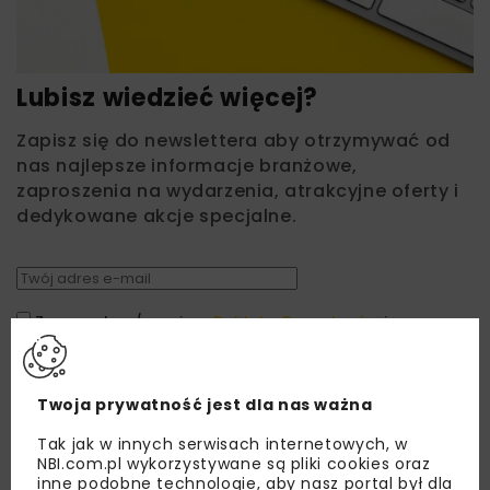
Lubisz wiedzieć więcej?
Zapisz się do newslettera aby otrzymywać od
nas najlepsze informacje branżowe,
zaproszenia na wydarzenia, atrakcyjne oferty i
dedykowane akcje specjalne.
Zapoznałam/em się z
Polityką Prywatności
i
Regulaminem
oraz wyrażam zgodę na otrzymywanie na
podany przeze mnie adres e-mail korespondencji
handlowej w postaci newslettera.
Twoja prywatność jest dla nas ważna
ZAPISZ MNIE
Tak jak w innych serwisach internetowych, w
NBI.com.pl wykorzystywane są pliki cookies oraz
inne podobne technologie, aby nasz portal był dla