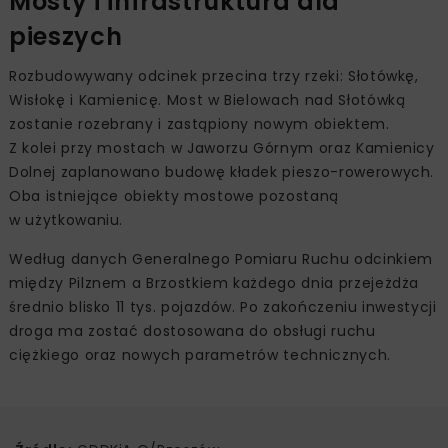
Mosty i infrastruktura dla
pieszych
Rozbudowywany odcinek przecina trzy rzeki: Słotówkę,
Wisłokę i Kamienicę. Most w Bielowach nad Słotówką
zostanie rozebrany i zastąpiony nowym obiektem.
Z kolei przy mostach w Jaworzu Górnym oraz Kamienicy
Dolnej zaplanowano budowę kładek pieszo-rowerowych.
Oba istniejące obiekty mostowe pozostaną
w użytkowaniu.
Według danych Generalnego Pomiaru Ruchu odcinkiem
między Pilznem a Brzostkiem każdego dnia przejeżdża
średnio blisko 11 tys. pojazdów. Po zakończeniu inwestycji
droga ma zostać dostosowana do obsługi ruchu
ciężkiego oraz nowych parametrów technicznych.