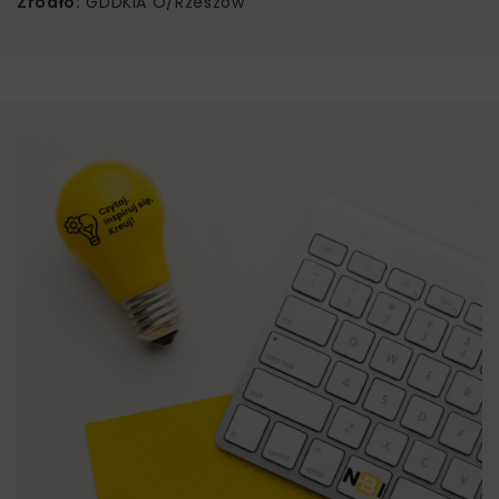
Źródło:
GDDKiA O/Rzeszów