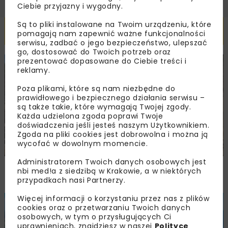
Ciebie przyjazny i wygodny.
Są to pliki instalowane na Twoim urządzeniu, które
Powiązane artykuły
pomagają nam zapewnić ważne funkcjonalności
serwisu, zadbać o jego bezpieczeństwo, ulepszać
go, dostosować do Twoich potrzeb oraz
prezentować dopasowane do Ciebie treści i
BUDOWNICTWO
DROGI
WYDARZENIA
reklamy.
Poza plikami, które są nam niezbędne do
prawidłowego i bezpiecznego działania serwisu –
są także takie, które wymagają Twojej zgody.
Każda udzielona zgoda poprawi Twoje
doświadczenia jeśli jesteś naszym Użytkownikiem.
Zgoda na pliki cookies jest dobrowolna i można ją
wycofać w dowolnym momencie.
Administratorem Twoich danych osobowych jest
Trzuskawica wzmacnia pozycję na rynku
nbi med!a z siedzibą w Krakowie, a w niektórych
kruszyw poprzez połączenie z Tribag
przypadkach nasi Partnerzy.
Więcej informacji o korzystaniu przez nas z plików
BUDOWNICTWO
WIADOMOŚCI
WYDARZENIA
cookies oraz o przetwarzaniu Twoich danych
osobowych, w tym o przysługujących Ci
uprawnieniach, znajdziesz w naszej
Polityce