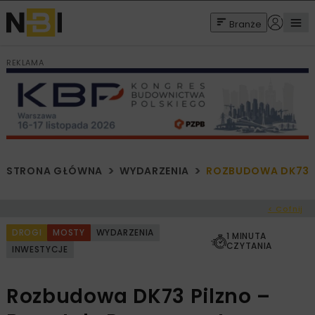
Branże
REKLAMA
STRONA GŁÓWNA
WYDARZENIA
ROZBUDOWA DK73 PI
< Cofnij
DROGI
MOSTY
WYDARZENIA
1 MINUTA
CZYTANIA
INWESTYCJE
Rozbudowa DK73 Pilzno –