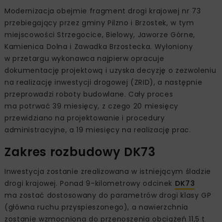
Modernizacja obejmie fragment drogi krajowej nr 73
przebiegający przez gminy Pilzno i Brzostek, w tym
miejscowości Strzegocice, Bielowy, Jaworze Górne,
Kamienica Dolna i Zawadka Brzostecka. Wyłoniony
w przetargu wykonawca najpierw opracuje
dokumentację projektową i uzyska decyzję o zezwoleniu
na realizację inwestycji drogowej (ZRID), a następnie
przeprowadzi roboty budowlane. Cały proces
ma potrwać 39 miesięcy, z czego 20 miesięcy
przewidziano na projektowanie i procedury
administracyjne, a 19 miesięcy na realizację prac.
Zakres rozbudowy DK73
Inwestycja zostanie zrealizowana w istniejącym śladzie
drogi krajowej. Ponad 9-kilometrowy odcinek
DK73
ma zostać dostosowany do parametrów drogi klasy GP
(główna ruchu przyspieszonego), a nawierzchnia
zostanie wzmocniona do przenoszenia obciążeń 11,5 t