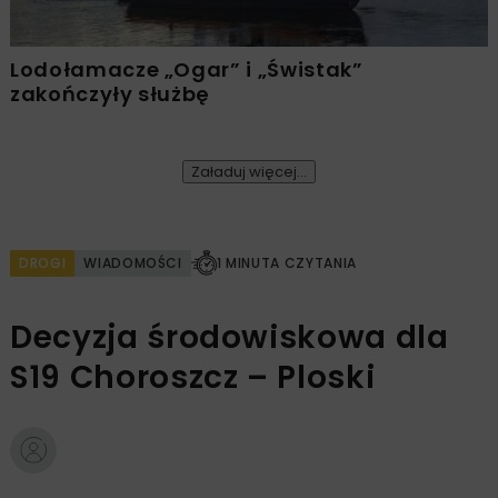
Lodołamacze „Ogar” i „Świstak”
zakończyły służbę
Załaduj więcej...
DROGI
WIADOMOŚCI
1 MINUTA CZYTANIA
Decyzja środowiskowa dla
S19 Choroszcz – Ploski