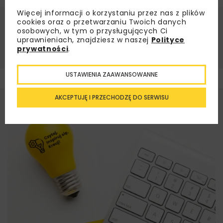
Więcej informacji o korzystaniu przez nas z plików
cookies oraz o przetwarzaniu Twoich danych
Źródło:
GDDKiA
osobowych, w tym o przysługujących Ci
uprawnieniach, znajdziesz w naszej
Polityce
GDDKIA
SPAWANIE MOSTÓW
STEFAN BRYŁA
prywatności
.
USTAWIENIA ZAAWANSOWANNE
AKCEPTUJĘ I PRZECHODZĘ DO SERWISU