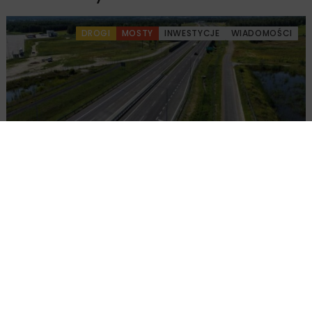
DROGI
MOSTY
INWESTYCJE
WIADOMOŚCI
Udostępniono pierwszy odcinek
rozbudowanej S19 koło Sokołowa
Małopolskiego
DROGI
INWESTYCJE
WIADOMOŚCI