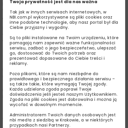
Twoja prywatność jest dla nas ważna
projektanta, przy udziale belgijskich spawaczy, z części
w dużej mierze wykonanych w warsztatach Firma
Tak jak w innych serwisach internetowych, w
„Rudzki i Spółka” z Mińska Mazowieckiego.
NBI.com.pl wykorzystywane są pliki cookies oraz
inne podobne technologie, aby nasz portal był dla
Ciebie przyjazny i wygodny.
Drugi znajduje się nieopodal, przy wsi Retki. Powstał
w 1931 roku przy twórczej inicjatywie dyrektora
Są to pliki instalowane na Twoim urządzeniu, które
Warszawskiej Dyrekcji Robót Publicznych inż. Władysława
pomagają nam zapewnić ważne funkcjonalności
serwisu, zadbać o jego bezpieczeństwo, ulepszać
Trylińskiego, naczelnika oddziału mostowego inż. Hubla
go, dostosować do Twoich potrzeb oraz
oraz starosty Więckowskiego i inżyniera drogowego
prezentować dopasowane do Ciebie treści i
Stankiewicza. Rozpiętość jego w świetle wynosiła 16 m,
reklamy.
rozpiętość teoretyczna 16,8 m, szerokość w świetle 5,6
Poza plikami, które są nam niezbędne do
m. Z powodu małej wysokości konstrukcyjnej
prawidłowego i bezpiecznego działania serwisu –
zaprojektowano go o pomoście dołem. Konstrukcję
są także takie, które wymagają Twojej zgody.
Każda udzielona zgoda poprawi Twoje
mostową o całkowitej masie 20 t wykonały warsztaty
doświadczenia jeśli jesteś naszym Użytkownikiem.
konstrukcyjne Huty Pokój w Nowym Bytomiu.
Zgoda na pliki cookies jest dobrowolna i można ją
wycofać w dowolnym momencie.
Zdjęcia archiwalne ze zbiorów Narodowego
Administratorem Twoich danych osobowych jest
Archiwum Cyfrowego
nbi med!a z siedzibą w Krakowie, a w niektórych
przypadkach nasi Partnerzy.