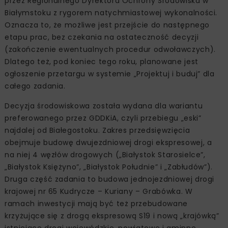
przez Regionalnego Dyrektora Ochrony Środowiska w
Białymstoku z rygorem natychmiastowej wykonalności.
Oznacza to, że możliwe jest przejście do następnego
etapu prac, bez czekania na ostateczność decyzji
(zakończenie ewentualnych procedur odwoławczych).
Dlatego też, pod koniec tego roku, planowane jest
ogłoszenie przetargu w systemie „Projektuj i buduj” dla
całego zadania.
Decyzja środowiskowa została wydana dla wariantu
preferowanego przez GDDKiA, czyli przebiegu „eski”
najdalej od Białegostoku. Zakres przedsięwzięcia
obejmuje budowę dwujezdniowej drogi ekspresowej, a
na niej 4 węzłów drogowych („Białystok Starosielce”,
„Białystok Księżyno”, „Białystok Południe” i „Zabłudów”).
Druga część zadania to budowa jednojezdniowej drogi
krajowej nr 65 Kudrycze – Kuriany – Grabówka. W
ramach inwestycji mają być też przebudowane
krzyżujące się z drogą ekspresową S19 i nową „krajówką”
istniejące drogi wojewódzkie, powiatowe i gminne.