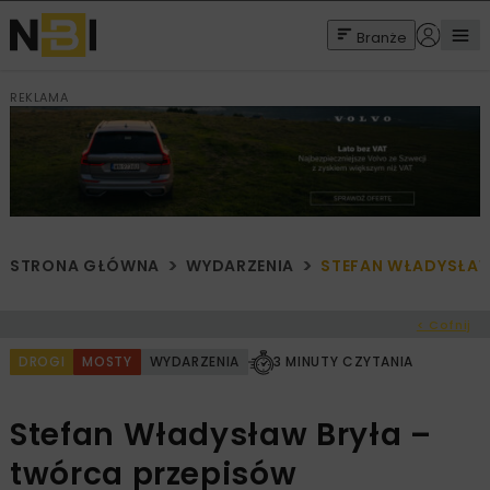
Branże
REKLAMA
STRONA GŁÓWNA
WYDARZENIA
STEFAN WŁADYSŁAW
< Cofnij
DROGI
MOSTY
WYDARZENIA
3 MINUTY CZYTANIA
Stefan Władysław Bryła –
twórca przepisów