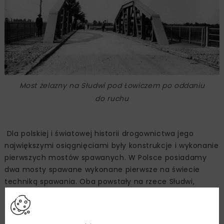
Most żelazny na Słudwi pod Łowiczem po oddaniu
do ruchu
Dla polskiej i światowej historii drogownictwa jego
największymi osiągnięciami były konstrukcje i wykonanie
pierwszych mostów spawanych. W Polsce posiadamy
dwa mosty spawane wykonane pierwsze na świecie
techniką spawania. Oba powstały na rzece Słudwi,
dopływie Bzury. Najbardziej znany jest w Maurzycach
gm. Zduny koło Łowicza, tuż obok DK92. Zbudowano
go w latach 1928-1929, przy osobistym nadzorze