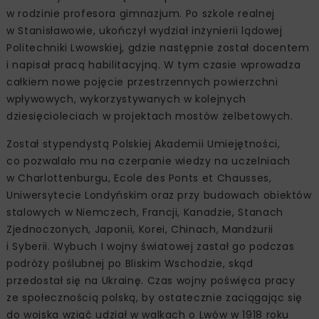
w rodzinie profesora gimnazjum. Po szkole realnej
w Stanisławowie, ukończył wydział inżynierii lądowej
Politechniki Lwowskiej, gdzie następnie został docentem
i napisał pracą habilitacyjną. W tym czasie wprowadza
całkiem nowe pojęcie przestrzennych powierzchni
wpływowych, wykorzystywanych w kolejnych
dziesięcioleciach w projektach mostów żelbetowych.
Został stypendystą Polskiej Akademii Umiejętności,
co pozwalało mu na czerpanie wiedzy na uczelniach
w Charlottenburgu, Ecole des Ponts et Chausses,
Uniwersytecie Londyńskim oraz przy budowach obiektów
stalowych w Niemczech, Francji, Kanadzie, Stanach
Zjednoczonych, Japonii, Korei, Chinach, Mandżurii
i Syberii. Wybuch I wojny światowej zastał go podczas
podróży poślubnej po Bliskim Wschodzie, skąd
przedostał się na Ukrainę. Czas wojny poświęca pracy
ze społecznością polską, by ostatecznie zaciągając się
do wojska wziąć udział w walkach o Lwów w 1918 roku