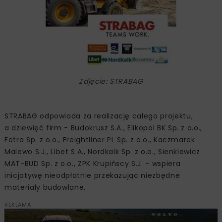
Zdjęcie: STRABAG
STRABAG odpowiada za realizację całego projektu,
a dziewięć firm - Budokrusz S.A., Elikopol BK Sp. z o.o.,
Fetra Sp. z o.o., Freightliner PL Sp. z o.o., Kaczmarek
Malewo S.J., Libet S.A., Nordkalk Sp. z o.o., Sienkiewicz
MAT-BUD Sp. z o.o., ZPK Krupińscy S.J. - wspiera
inicjatywę nieodpłatnie przekazując niezbędne
materiały budowlane.
REKLAMA