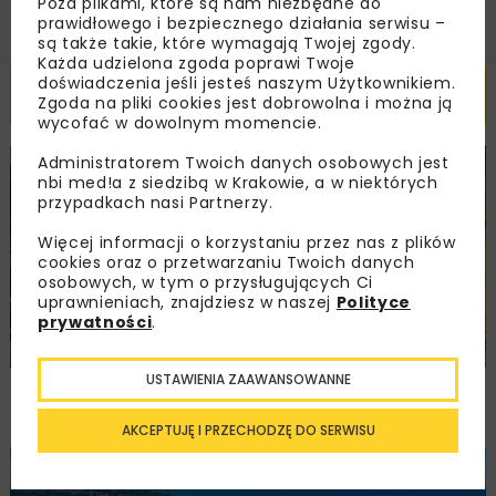
Poza plikami, które są nam niezbędne do
prawidłowego i bezpiecznego działania serwisu –
są także takie, które wymagają Twojej zgody.
Każda udzielona zgoda poprawi Twoje
doświadczenia jeśli jesteś naszym Użytkownikiem.
Powiązane artykuły
Zgoda na pliki cookies jest dobrowolna i można ją
wycofać w dowolnym momencie.
Administratorem Twoich danych osobowych jest
BUDOWNICTWO
DROGI
WYDARZENIA
nbi med!a z siedzibą w Krakowie, a w niektórych
przypadkach nasi Partnerzy.
Więcej informacji o korzystaniu przez nas z plików
cookies oraz o przetwarzaniu Twoich danych
osobowych, w tym o przysługujących Ci
uprawnieniach, znajdziesz w naszej
Polityce
prywatności
.
USTAWIENIA ZAAWANSOWANNE
Trzuskawica wzmacnia pozycję na rynku
kruszyw poprzez połączenie z Tribag
AKCEPTUJĘ I PRZECHODZĘ DO SERWISU
BUDOWNICTWO
WIADOMOŚCI
WYDARZENIA