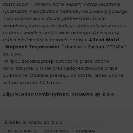
dostawcom – firmom, które wsparły naszą inicjatywę
i przekazały nieodpłatnie materiały na budowę parkingu.
Taka współpraca w duchu partnerstwa i pracy
zespołowej pokazuje, że budując dobre relacje w branży
możemy wspólnie zrobić wiele dobrego dla instytucji
takich jak Ośrodek w Laskach –
mówią
Alfred Watzl
i
Wojciech Trojanowski
, Członkowie Zarządu STRABAG
Sp. z o.o.
W lipcu zostaną przeprowadzone prace wodno-
kanalizacyjne, a w sierpniu będą realizowane prace
budowlane. Oddanie parkingu do użytku przewidziane
jest na wrzesień 2016 roku.
Zdjęcie:
Anna Cembrzyńska, STRABAG Sp. z o.o.
Źródło:
STRABAG Sp. z o.o.
ALFRED WATZL
BUDOKRUSZ
STRABAG