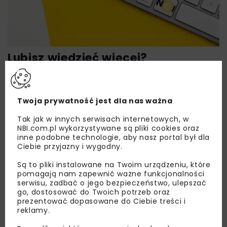
Lubisz wiedzieć więcej?
Zapisz się do newslettera aby otrzymywać od
nas najlepsze informacje branżowe,
zaproszenia na wydarzenia, atrakcyjne oferty i
Twoja prywatność jest dla nas ważna
dedykowane akcje specjalne.
Tak jak w innych serwisach internetowych, w
NBI.com.pl wykorzystywane są pliki cookies oraz
inne podobne technologie, aby nasz portal był dla
Ciebie przyjazny i wygodny.
Zapoznałam/em się z
Polityką Prywatności
i
Są to pliki instalowane na Twoim urządzeniu, które
Regulaminem
oraz wyrażam zgodę na otrzymywanie na
pomagają nam zapewnić ważne funkcjonalności
podany przeze mnie adres e-mail korespondencji
serwisu, zadbać o jego bezpieczeństwo, ulepszać
handlowej w postaci newslettera.
go, dostosować do Twoich potrzeb oraz
prezentować dopasowane do Ciebie treści i
reklamy.
ZAPISZ MNIE