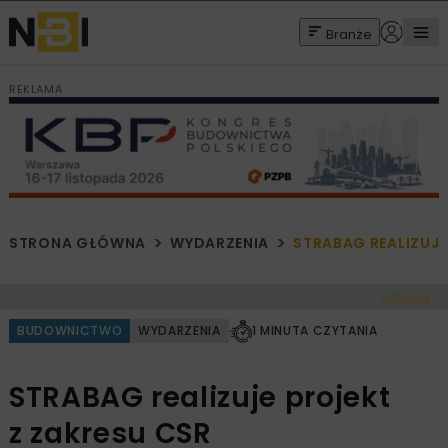
Branże
REKLAMA
STRONA GŁÓWNA
WYDARZENIA
STRABAG REALIZUJE
< Cofnij
BUDOWNICTWO
WYDARZENIA
1 MINUTA CZYTANIA
STRABAG realizuje projekt
z zakresu CSR