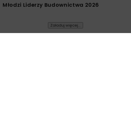
Młodzi Liderzy Budownictwa 2026
Załaduj więcej...
GEOINŻYNIERIA
TUNELE
ARCHIWUM NBI
5 MINUT CZYTANIA
Antoni Tajduś doktorem
honoris causa Politechniki
Lubelskiej
Politechnika Lubelska
OPUBLIKOWANO: 25.07.2016