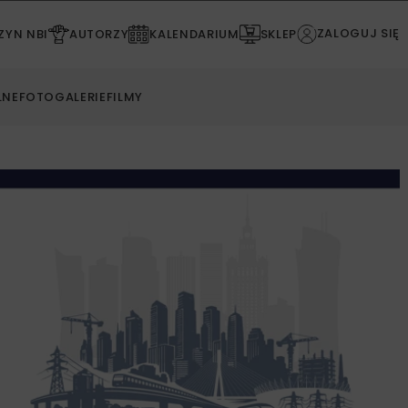
ZALOGUJ SIĘ
YN NBI
AUTORZY
KALENDARIUM
SKLEP
LNE
FOTOGALERIE
FILMY