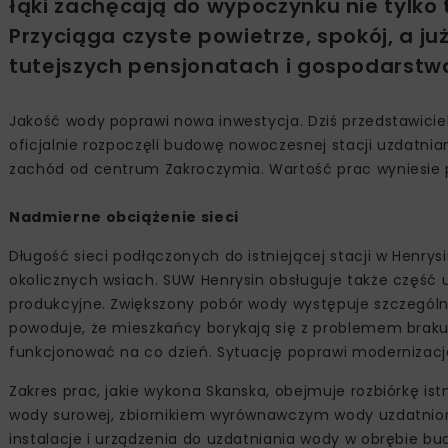
łąki zachęcają do wypoczynku nie tylko 
Przyciąga czyste powietrze, spokój, a 
tutejszych pensjonatach i gospodarstw
Jakość wody poprawi nowa inwestycja. Dziś przedstawic
oficjalnie rozpoczęli budowę nowoczesnej stacji uzdatnia
zachód od centrum Zakroczymia. Wartość prac wyniesie po
Nadmierne obciążenie sieci
Długość sieci podłączonych do istniejącej stacji w Henrys
okolicznych wsiach. SUW Henrysin obsługuje także część u
produkcyjne. Zwiększony pobór wody występuje szczególn
powoduje, że mieszkańcy borykają się z problemem braku
funkcjonować na co dzień. Sytuację poprawi modernizacja
Zakres prac, jakie wykona Skanska, obejmuje rozbiórkę is
wody surowej, zbiornikiem wyrównawczym wody uzdatnione
instalacje i urządzenia do uzdatniania wody w obrębie bu