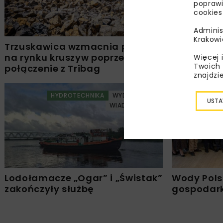
poprawi
cookies
Adminis
Krakowi
Trzuskawica wzmacnia pozycję
NIK: samo
na rynku kruszyw poprzez
w Pomors
Więcej 
Twoich 
połączenie z Tribag
skuteczn
znajdzi
HYDROTECHNIKA
WYDARZENIA
H
USTA
WIADOMOŚCI
Lodołamacze „Ogar” i „Świstak”
Wody Pols
zakończyły służbę
gospodark