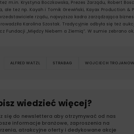
też m.in. Krystyna Boczkowska, Prezes Zarządu, Robert Bosch
a, ale też np. Kayah i Tomik Grewiński, Kayax Production & P
 przedstawiciele rządu, najwyższa kadra zarządzająca bizn
 prowadziła Karolina Szostak. Tradycyjnie odbyła się też aukc
cz Fundacji „Między Niebem a Ziemią”. W sumie zebrano ok. 2
ALFRED WATZL
STRABAG
WOJCIECH TROJANOW
bisz wiedzieć więcej?
sz się do newslettera aby otrzymywać od nas
psze informacje branżowe, zaproszenia na
zenia, atrakcyjne oferty i dedykowane akcje