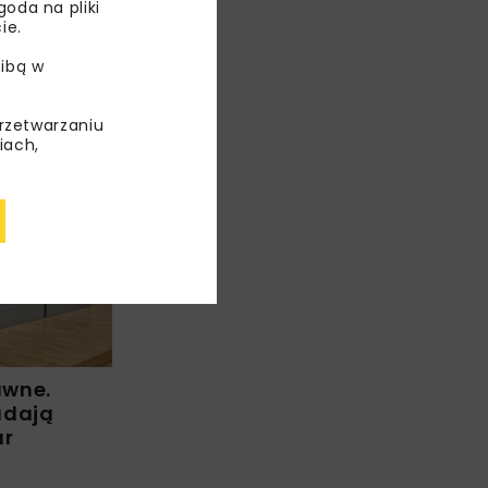
oda na pliki
ie.
ibą w
ą projekty
blisko 1,5
przetwarzaniu
iach,
WIADOMOŚCI
WYDARZENIA
awne.
adają
ur