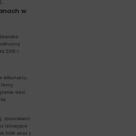
ć.
ranach w
 Skanska
 północny
a 2016 r.
w kilkunastu
 firmy
żenie sieci
nie
. zbiornikiem
ż istniejące
nek SUW wraz z