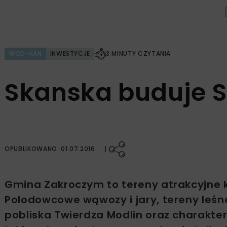
WOD-KAN
INWESTYCJE
3 MINUTY CZYTANIA
Skanska buduje S
OPUBLIKOWANO: 01.07.2016
Gmina Zakroczym to tereny atrakcyjne kr
Polodowcowe wąwozy i jary, tereny leśne
pobliska Twierdza Modlin oraz charakte