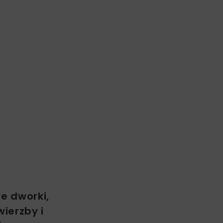
.
e dworki,
ierzby i