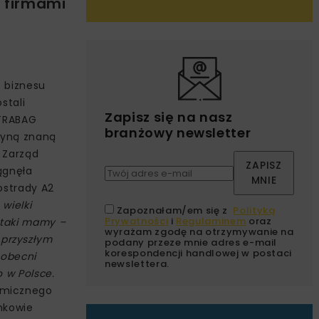
ę firmami
t biznesu
stali
Zapisz się na nasz
STRABAG
branżowy newsletter
edyną znaną
 Zarząd
ZAPISZ
ągnęła
MNIE
ostrady A2
wielki
Zapoznałam/em się z
Polityką
Prywatności
i
Regulaminem
oraz
 taki mamy –
wyrażam zgodę na otrzymywanie na
przyszłym
podany przeze mnie adres e-mail
korespondencji handlowej w postaci
 obecni
newslettera.
o w Polsce.
omicznego
onkowie