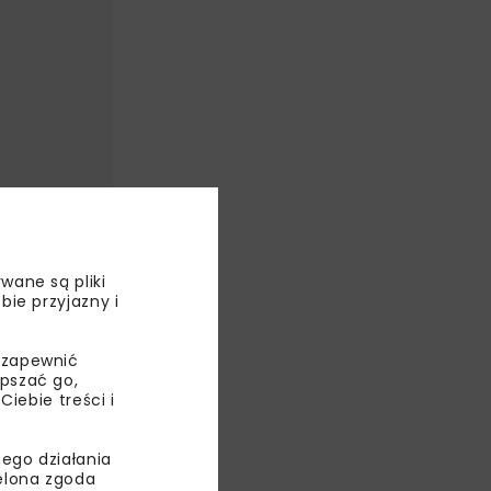
wane są pliki
bie przyjazny i
 zapewnić
epszać go,
ebie treści i
WIADOMOŚCI
WYDARZENIA
ego działania
ielona zgoda