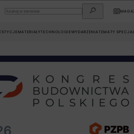
MAGAZ
ESTYCJE
MATERIAŁY
TECHNOLOGIE
WYDARZENIA
TEMATY SPECJA