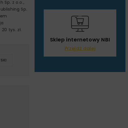
 Sp. z o.o.,
ublishing Sp.
esem
ja
0 tys. zł.
Sklep internetowy NBI
Przejdź dalej
SKI