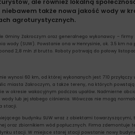
turystów, ale również lokalną społecznoś
już niebawem także nowa jakość wody w k
ach agroturystycznych.
iele Gminy Zakroczym oraz generalnego wykonawcy – firmy
nia wody (SUW). Powstanie ona w Henrysinie, ok. 3.5 km na
nad 2,8 mln zł brutto. Roboty potrwają do połowy listopad
inie wynosi 60 km, od której wykonanych jest 710 przyłączy 
lic miasta Zakroczym, a także tereny, na których powstają
ie w okresie wakacyjnym podczas upałów. Nadmierne obcią
 wody lub jej słabego ciśnienia. Wówczas nie mogą normal
 stacji.
tniejącego budynku SUW wraz z obiektami towarzyszącymi, tj
j oraz zbiornikiem wód popłucznych. Firma zdemontuje te
dynku stacji. W miejsce starej stacji powstanie nowy budy