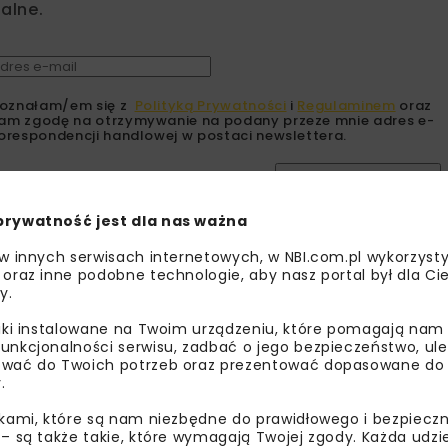
alne.
oznałam/em się z
Polityką Prywatności
i
Regulaminem
oraz
am zgodę na otrzymywanie na podany przeze mnie adres e-
orespondencji handlowej w postaci newslettera.
ZAPISZ MNIE
prywatność jest dla nas ważna
 w innych serwisach internetowych, w NBI.com.pl wykorzysty
 oraz inne podobne technologie, aby nasz portal był dla Cie
y.
liki instalowane na Twoim urządzeniu, które pomagają nam
unkcjonalności serwisu, zadbać o jego bezpieczeństwo, ul
wać do Twoich potrzeb oraz prezentować dopasowane do Ci
UDOWNICTWO
WIADOMOŚCI
HYDROTECHNIKA
.
WYDARZENIA
ikami, które są nam niezbędne do prawidłowego i bezpieczn
 – są także takie, które wymagają Twojej zgody. Każda udz