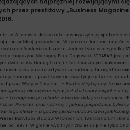
ządzających najprężniej rozwijającymi si
ch przez prestiżowy „Business Magazine
016.
br. w Wilanowie. Jak co roku towarzyszyło jej spotkanie eli
dają ton polskiej gospodarce. W tym roku laureaci nagród zo
rezentujące środowisko biznesu. Jednak tylko w przypadku 
aczelny magazynu Manager, Piotr Cegłowski, STRABAG jest j
ym dwie osoby kierują firmą i z tak znaczącymi sukcesami.
omości rynku oraz kolektywne zarządzanie firmą, która osi
e kojarzona jest z prestiżowymi inwestycjami takimi jak aut
 Most przez Wisłę w Toruniu.
– Bardzo dziękujemy, to dla nas 
anagerem, ale najważniejszy jest doskonały zespół – a my
ki
:
– Ta nagroda przychodzi w bardzo dobrym momencie. W 
olsce. Przez ten czas rośliśmy z polską gospodarką, byliśmy
stwo tego efekty – poprawę jakości budownictwa publiczneg
 Prezes Instytutu Studiów Wschodnich, twórca Forum Ekon
ie od 1993 r. W gronie wybitnych znaleźli się nie tylko czł