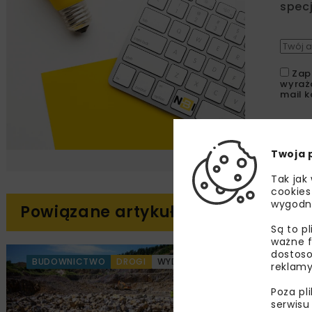
specj
Zap
wyraż
mail k
Twoja 
Tak jak
cookies
wygodn
Powiązane artykuły
Są to p
ważne f
dostoso
BUDOWNICTWO
DROGI
WYDARZENIA
B
reklamy
Poza pl
serwisu