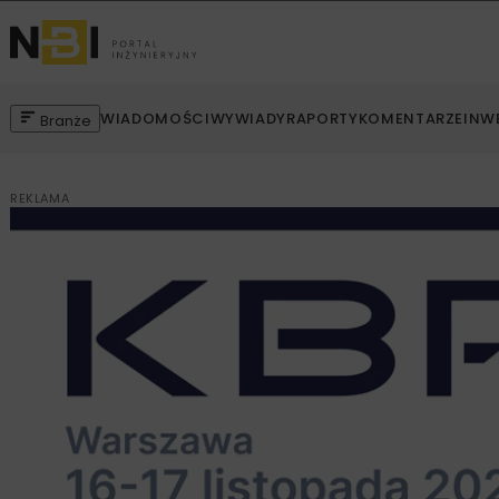
WIADOMOŚCI
WYWIADY
RAPORTY
KOMENTARZE
INW
Branże
REKLAMA