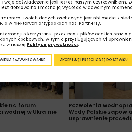
 Twoje doświadczenia jeśli jesteś naszym Użytkownikiem. Zg
 jest dobrowolna i można ją wycofać w dowolnym momenc
tratorem Twoich danych osobowych jest nbi med!a z siedz
e, a w niektórych przypadkach nasi Partnerzy.
wole budowlane
Wody Polskie realizuj
kiem poza
przeciwpowodziowe za 
informacji o korzystaniu przez nas z plików cookies oraz o 
danych osobowych, w tym o przysługujących Ci uprawnien
ym nadzorem
mld zł
esz w naszej
Polityce prywatności
.
YDROTECHNIKA
WYDARZENIA
HYDROTECHNIKA
WIENIA ZAAWANSOWANNE
AKCEPTUJĘ I PRZECHODZĘ DO SERWISU
WIADOMOŚCI
kie na forum
Pozwolenia wodnopr
i wodnej w Ukrainie
Wody Polskie zapowi
usprawnienie proced