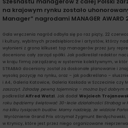
Szesnastu managerów z całej Polski zar
na krajowym rynku zostało uhonorowany
Manager” nagrodami MANAGER AWARD 2
Gala wręczenia nagród odbyła się po raz piąty, 22 czerwca 
i kultury, wybitnych przedsiębiorców i artystów, którzy na
wyłonieni z grona kilkuset top managerów przez jury rep
doceniono cały zarząd spółki. Jak podkreślał redaktor n
w kraju firmą zarządzaną w systemie kolektywnym, w któr
STRABAG doceniony został za doskonałe planowanie i znaj
wysoką pozycję na rynku, oraz – jak podkreślano – słuszni
i A4, Galeria Katowice, Galeria Kaskada w Szczecinie czy
zaszczyt. Zdradzę pewną tajemnicę – można być dobrym m
podkreślał
Alfred Watzl
. Jak dodał
Wojciech Trojanows
roku będziemy świętować 30-lecie działalności Strabag w P
na kilku tysiącach budów. Mamy nadzieję, że widzicie Pań
Wyróżnienie Grand Prix otrzymał Zygmunt Berdychowski,
w Krynicy, które jest przez niego organizowane nieprzerwan