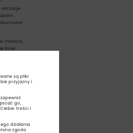
–
o obrazuje
oblem.
dsumował
 w mieście,
j Kolei
wane są pliki
bie przyjazny i
 zapewnić
epszać go,
ebie treści i
ego działania
ielona zgoda