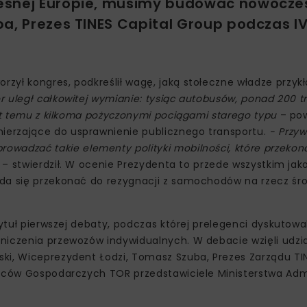
zesnej Europie, musimy budować nowocz
a, Prezes TINES Capital Group podczas I
zył kongres, podkreślił wagę, jaką stołeczne władze przyk
or uległ całkowitej wymianie: tysiąc autobusów, ponad 200 
lat temu z kilkoma pożyczonymi pociągami starego typu
– pow
ierzające do usprawnienie publicznego transportu.
- Przyw
wadzać takie elementy polityki mobilności, które przekon
ą
– stwierdził. W ocenie Prezydenta to przede wszystkim jak
uda się przekonać do rezygnacji z samochodów na rzecz śr
ytuł pierwszej debaty, podczas której prelegenci dyskutowal
niczenia przewozów indywidualnych. W debacie wzięli udzi
ki, Wiceprezydent Łodzi, Tomasz Szuba, Prezes Zarządu TI
adców Gospodarczych TOR przedstawiciele Ministerstwa Admi