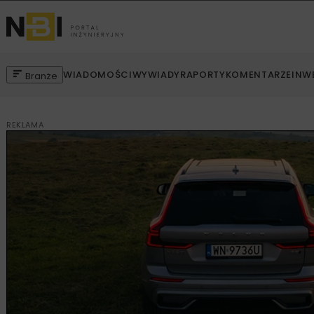
WIADOMOŚCI
WYWIADY
RAPORTY
KOMENTARZE
INW
Branże
REKLAMA