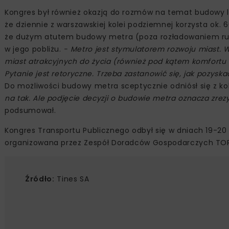
Kongres był również okazją do rozmów na temat budowy lin
że dziennie z warszawskiej kolei podziemnej korzysta ok. 60
że dużym atutem budowy metra (poza rozładowaniem ruc
w jego pobliżu.
- Metro jest stymulatorem rozwoju miast. 
miast atrakcyjnych do życia (również pod kątem komfortu 
Pytanie jest retoryczne. Trzeba zastanowić się, jak pozyska
Do możliwości budowy metra sceptycznie odniósł się z kol
na tak. Ale podjęcie decyzji o budowie metra oznacza zre
podsumował.
Kongres Transportu Publicznego odbył się w dniach 19-20
organizowana przez Zespół Doradców Gospodarczych TOR o
Źródło:
Tines SA