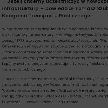
– Jeżeli chcemy uczestniczyć w nowoc
infrastrukturę – powiedział Tomasz Szub
Kongresu Transportu Publicznego.
Wiceprezydent Warszawy Jacek Wojciechowicz, który otwor
do rozbudowy infrastruktury:
- W ciągu dziewięciu lat tab
pociągi SKM, a przypomnę, że miejska kolej zaczynała 10 
Omówił również wyzwania stojące przed samorządami, zm
Polaków do własnego samochodu jest ogromne. Należy wpro
kierowców, że transport publiczny jest świetną alternatyw
i spójny system połączeń zdecyduje o tym, czy Polaków 
transportu publicznego.
„Projekt – inteligentne miasto, mobilni mieszkańcy” – to t
transportu publicznego w Polsce oraz możliwościach ogra
Wojciechowicz, wiceprezydent Warszawy, Ireneusz Jabłońs
Group, Adrian Furgalski, Wiceprezes Zarządu, Zespół Dor
i Cyfryzacji – Paweł Orłowski i Jan Grabiec.