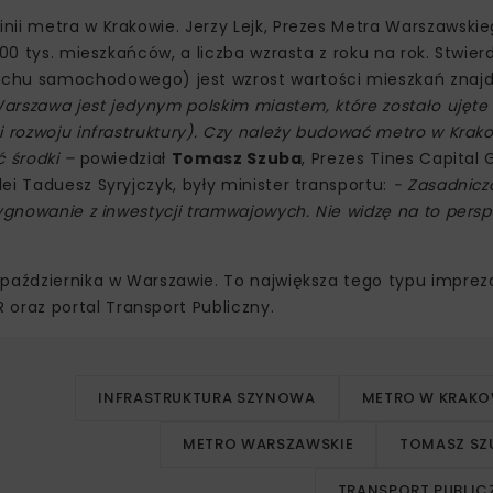
ii metra w Krakowie. Jerzy Lejk, Prezes Metra Warszawskieg
0 tys. mieszkańców, a liczba wzrasta z roku na rok. Stwierdz
hu samochodowego) jest wzrost wartości mieszkań znajd
Warszawa jest jedynym polskim miastem, które zostało ujęte
i rozwoju infrastruktury). Czy należy budować metro w Krak
ć środki –
powiedział
Tomasz Szuba
, Prezes Tines Capital 
ei Taduesz Syryjczyk, były minister transportu:
- Zasadnicz
zygnowanie z inwestycji tramwajowych. Nie widzę na to pers
 października w Warszawie. To największa tego typu impre
raz portal Transport Publiczny.
INFRASTRUKTURA SZYNOWA
METRO W KRAKO
METRO WARSZAWSKIE
TOMASZ SZ
TRANSPORT PUBLIC