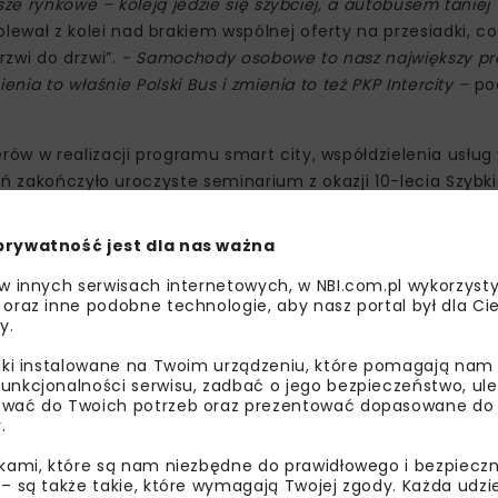
ze rynkowe – koleją jedzie się szybciej, a autobusem taniej 
bolewał z kolei nad brakiem wspólnej oferty na przesiadki, c
zwi do drzwi”.
- Samochody osobowe to nasz największy pr
nia to właśnie Polski Bus i zmienia to też PKP Intercity –
po
ów w realizacji programu smart city, współdzielenia usług
ń zakończyło uroczyste seminarium z okazji 10-lecia Szybkie
prywatność jest dla nas ważna
 w innych serwisach internetowych, w NBI.com.pl wykorzysty
 oraz inne podobne technologie, aby nasz portal był dla Cie
y.
liki instalowane na Twoim urządzeniu, które pomagają nam
unkcjonalności serwisu, zadbać o jego bezpieczeństwo, ul
wać do Twoich potrzeb oraz prezentować dopasowane do Ci
.
ikami, które są nam niezbędne do prawidłowego i bezpieczn
 – są także takie, które wymagają Twojej zgody. Każda udz