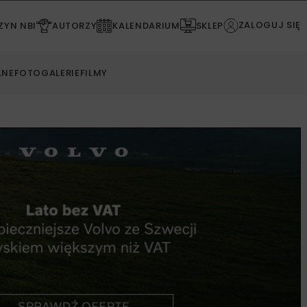
ZALOGUJ SIĘ
YN NBI
AUTORZY
KALENDARIUM
SKLEP
LNE
FOTOGALERIE
FILMY