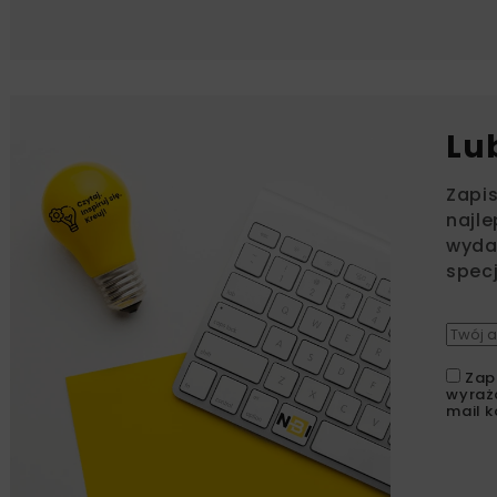
Lu
Zapi
najle
wydar
specj
Zap
wyraż
mail k