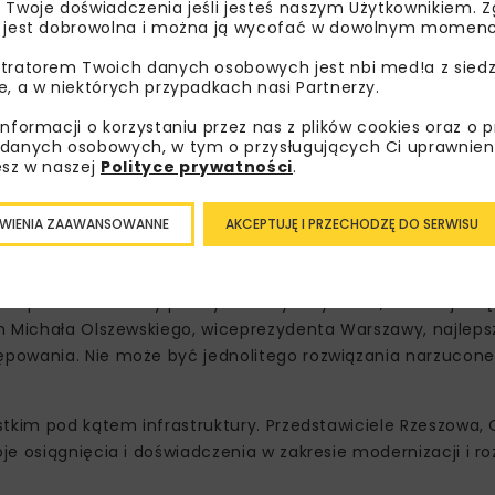
 Twoje doświadczenia jeśli jesteś naszym Użytkownikiem. Zg
 jest dobrowolna i można ją wycofać w dowolnym momenc
anizacji transportu zbiorowego: niskoemisyjności, innowacy
tratorem Twoich danych osobowych jest nbi med!a z siedz
prawdziwie ekologiczny i niskoemisyjny?” wzięli udział prze
e, a w niektórych przypadkach nasi Partnerzy.
aris.
- Białystok jest stolicą zielonych płuc polski, jesteśmy
informacji o korzystaniu przez nas z plików cookies oraz o 
 autobus hybrydowy. Ekologia tak, ale jeżeli autobusy elek
danych osobowych, w tym o przysługujących Ci uprawnien
za to, że możemy ich zamówić dwukrotnie mniej –
mówił
Rob
esz w naszej
Polityce prywatności
.
ą w innowacyjne rozwiązania – w Olsztynie, po ponad 50. l
e natomiast mieszkańcy mają do dyspozycji nowoczesne tr
WIENIA ZAAWANSOWANNE
AKCEPTUJĘ I PRZECHODZĘ DO SERWISU
ą transportu publicznego –
podsumował
Krzysztof Gawroń
ń do otwartej konkurencji (czyli o tym, jaki procent transp
no podczas debaty pod tym samym tytułem, w której wzięli
m Michała Olszewskiego, wiceprezydenta Warszawy, najlepsz
ępowania. Nie może być jednolitego rozwiązania narzucon
tkim pod kątem infrastruktury. Przedstawiciele Rzeszowa, 
e osiągnięcia i doświadczenia w zakresie modernizacji i r