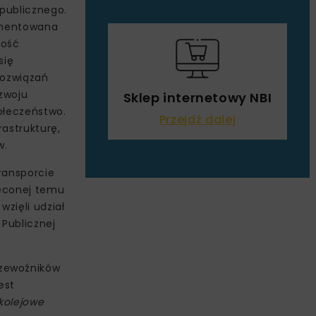
 publicznego.
lementowana
kość
się
rozwiązań
ozwoju
Sklep internetowy NBI
ołeczeństwo.
Przejdź dalej
rastrukturę,
w.
ransporcie
ięconej temu
wzięli udział
 Publicznej
rzewoźników
est
 kolejowe