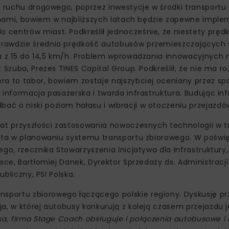
a ruchu drogowego, poprzez inwestycje w środki transportu
ed nami, bowiem w najbliższych latach będzie zapewne imp
centrów miast. Podkreślił jednocześnie, że niestety pręd
prawdzie średnia prędkość autobusów przemieszczających 
ła z 15 do 14,5 km/h. Problem wprowadzania innowacyjnych 
 Szuba, Prezes TINES Capital Group. Podkreślił, że nie ma r
ra to tabor, bowiem zostaje najszybciej oceniany przez sp
informacja pasażerska i twarda infrastruktura. Budując inf
ć o niski poziom hałasu i wibracji w otoczeniu przejazdó
mat przyszłości zastosowania nowoczesnych technologii w t
 data w planowaniu systemu transportu zbiorowego. W pośw
o, rzecznika Stowarzyszenia Inicjatywa dla Infrastruktury, 
sce, Bartłomiej Danek, Dyrektor Sprzedaży ds. Administracji
ubliczny, PSI Polska.
sportu zbiorowego łączącego polskie regiony. Dyskusję p
a, w której autobusy konkurują z koleją czasem przejazdu j
Busa, firma Stage Coach obsługuje i połączenia autobusowe i