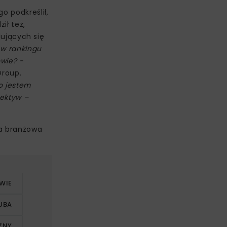
o podkreślił,
ił też,
ujących się
 w rankingu
owie? -
Group.
o jestem
pektyw –
za branżowa
WIE
UBA
ZNY