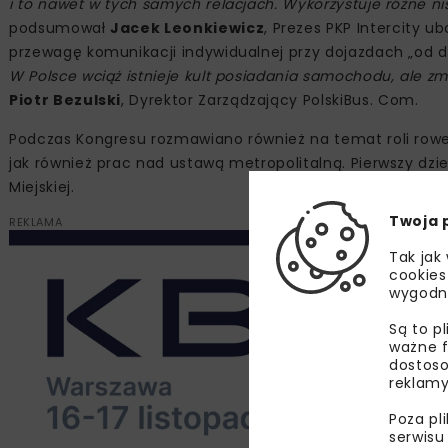
i to nawet w tych samych relacjach. Wykorzystuje różne nis
podsumował
Jacek Leonkiewicz
, Prezes PKP Intercity u
przewagę komunikacji indywidualnej przy dojazdach „od dr
W Polsce wciąż istnieje kult posiadania samochodu, ale zmie
Piotr Bezulski
, Dyrektor Zarządzający PolskiBus. Com.
Podczas Kongresu rozmawiano również na temat roli rower
jak również prac nad ustawą metropolitalną. Pierwszy dzie
Miejskiej.
Twoja 
REKLAMA
Tak jak
cookies
wygodn
Są to p
ważne f
dostoso
reklamy
Poza pl
serwisu