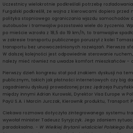
Uczestnicy wielokrotnie podkreślali potrzebę rozładowani
Furgalski podkreślił, że wojna z kierowcami dopiero prz
polityka stopniowego ograniczania wjazdu samochodów do 
autobusów i tramwajów pozostawia wiele do życzenia. W
po mieście wzrosła z 18,5 do 19 km/h, to tramwajów spad
w zakresie transportu publicznego poruszył z kolei Tomasz
transportu bez unowocześnionych rozwiązań. Pierwsza sfe
W dalszej kolejności jest odpowiednie sterowanie ruchem, 
należy mieć również na uwadze komfort mieszkańców – dba
Pierwszy dzień kongresu stał pod znakiem dyskusji na te
publicznym, takich jak płatności internetowych czy big
zagadnieniu dyskusji prowadzonej przez Jędrzeja Puzyńskieg
między innymi Adrian Kurowski, Dyrektor Visa Europe w Pol
PayU S.A. i Marcin Jurczak, Kierownik produktu, Transport P
Ciekawa rozmowa dotyczyła zintegrowanego systemu tran
wywołał minister Tadeusz Syryjczyk. Jego zdaniem sytuacj
paradoksalna.
- W Wielkiej Brytanii właściciel Polskiego 