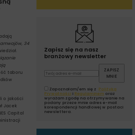
esną
V
ładają
tramwajów, 34
Zapisz się na nasz
iedział.
branżowy newsletter
iązanie
ają
ZAPISZ
ość taboru
MNIE
odków
Zapoznałam/em się z
Polityką
Prywatności
i
Regulaminem
oraz
wyrażam zgodę na otrzymywanie na
i o jakości
podany przeze mnie adres e-mail
ał Jacek
korespondencji handlowej w postaci
newslettera.
NES Capital
nistracji