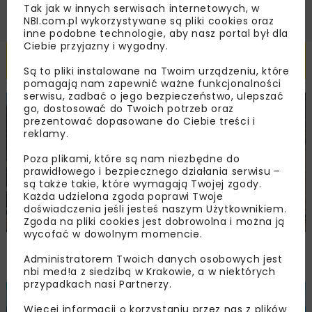
Tak jak w innych serwisach internetowych, w
NBI.com.pl wykorzystywane są pliki cookies oraz
inne podobne technologie, aby nasz portal był dla
Ciebie przyjazny i wygodny.
Powiązane artykuły
Są to pliki instalowane na Twoim urządzeniu, które
pomagają nam zapewnić ważne funkcjonalności
serwisu, zadbać o jego bezpieczeństwo, ulepszać
go, dostosować do Twoich potrzeb oraz
BUDOWNICTWO
DROGI
WYDARZENIA
prezentować dopasowane do Ciebie treści i
reklamy.
Poza plikami, które są nam niezbędne do
prawidłowego i bezpiecznego działania serwisu –
są także takie, które wymagają Twojej zgody.
Każda udzielona zgoda poprawi Twoje
doświadczenia jeśli jesteś naszym Użytkownikiem.
Zgoda na pliki cookies jest dobrowolna i można ją
wycofać w dowolnym momencie.
Trzuskawica wzmacnia pozycję na rynku
Administratorem Twoich danych osobowych jest
kruszyw poprzez połączenie z Tribag
nbi med!a z siedzibą w Krakowie, a w niektórych
przypadkach nasi Partnerzy.
BUDOWNICTWO
WIADOMOŚCI
WYDARZENIA
Więcej informacji o korzystaniu przez nas z plików