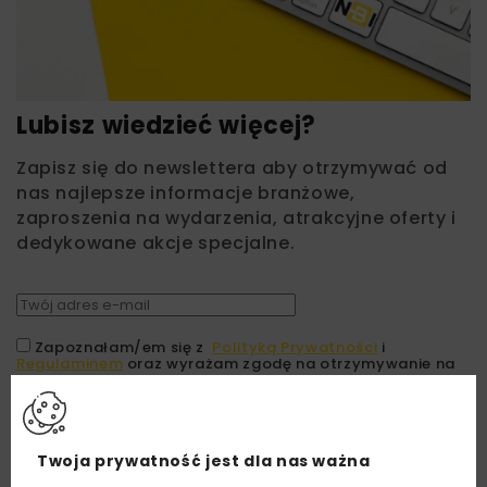
Lubisz wiedzieć więcej?
Zapisz się do newslettera aby otrzymywać od
nas najlepsze informacje branżowe,
zaproszenia na wydarzenia, atrakcyjne oferty i
dedykowane akcje specjalne.
Zapoznałam/em się z
Polityką Prywatności
i
Regulaminem
oraz wyrażam zgodę na otrzymywanie na
podany przeze mnie adres e-mail korespondencji
handlowej w postaci newslettera.
ZAPISZ MNIE
Twoja prywatność jest dla nas ważna