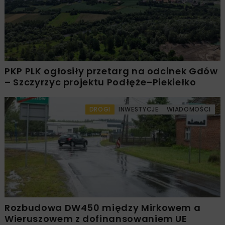
PKP PLK ogłosiły przetarg na odcinek Gdów
– Szczyrzyc projektu Podłęże–Piekiełko
DROGI
INWESTYCJE
WIADOMOŚCI
Rozbudowa DW450 między Mirkowem a
Wieruszowem z dofinansowaniem UE