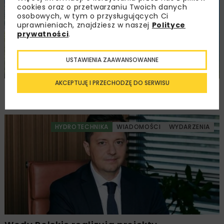
cookies oraz o przetwarzaniu Twoich danych
osobowych, w tym o przysługujących Ci
uprawnieniach, znajdziesz w naszej
Polityce
prywatności
.
USTAWIENIA ZAAWANSOWANNE
AKCEPTUJĘ I PRZECHODZĘ DO SERWISU
NIK: samowole budowlane w Pomorskiem
poza skutecznym nadzorem
HYDROTECHNIKA
WIADOMOŚCI
WYDARZENIA