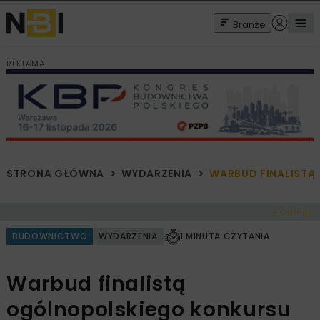
Branże
REKLAMA
STRONA GŁÓWNA
WYDARZENIA
WARBUD FINALISTĄ
< Cofnij
BUDOWNICTWO
WYDARZENIA
1 MINUTA CZYTANIA
Warbud finalistą
ogólnopolskiego konkursu