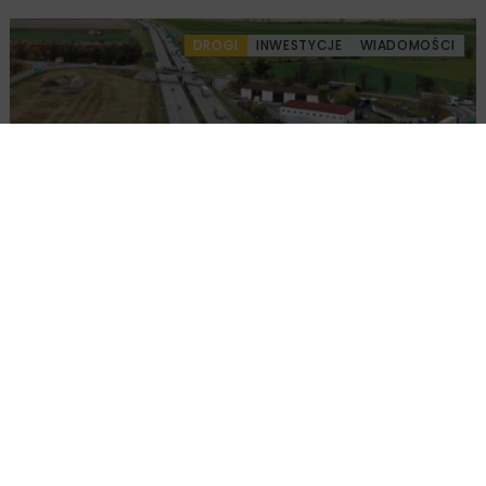
DROGI
INWESTYCJE
WIADOMOŚCI
Remont nawierzchni na węzłach A4.
Przetarg obejmuje pięć węzłów
Załaduj więcej...
KOLEJ
WIADOMOŚCI
5 MINUT CZYTANIA