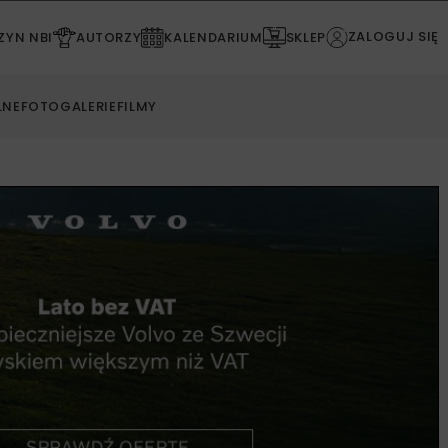
ZALOGUJ SIĘ
YN NBI
AUTORZY
KALENDARIUM
SKLEP
LNE
FOTOGALERIE
FILMY