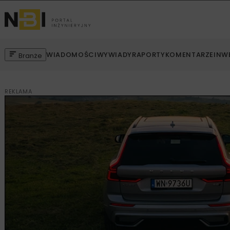
WIADOMOŚCI
WYWIADY
RAPORTY
KOMENTARZE
INW
Branże
REKLAMA