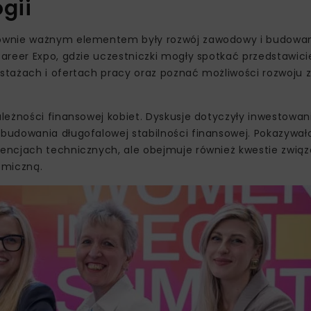
gii
ównie ważnym elementem były rozwój zawodowy i budowani
areer Expo, gdzie uczestniczki mogły spotkać przedstawicie
 stażach i ofertach pracy oraz poznać możliwości rozwoj
leżności finansowej kobiet. Dyskusje dotyczyły inwestowan
udowania długofalowej stabilności finansowej. Pokazywało
encjach technicznych, ale obejmuje również kwestie zwią
omiczną.