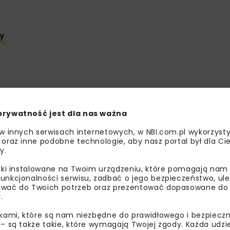
ry
 jądrową
 kadr
prywatność jest dla nas ważna
 w innych serwisach internetowych, w NBI.com.pl wykorzysty
 oraz inne podobne technologie, aby nasz portal był dla Cie
y.
liki instalowane na Twoim urządzeniu, które pomagają nam
unkcjonalności serwisu, zadbać o jego bezpieczeństwo, ul
hnologii i kariery
wać do Twoich potrzeb oraz prezentować dopasowane do Ci
.
auki, biznesu, nowych technologii, edukacji i administracji p
ikami, które są nam niezbędne do prawidłowego i bezpieczn
 – są także takie, które wymagają Twojej zgody. Każda udz
nergy”, które organizatorzy interpretowali jako energię po