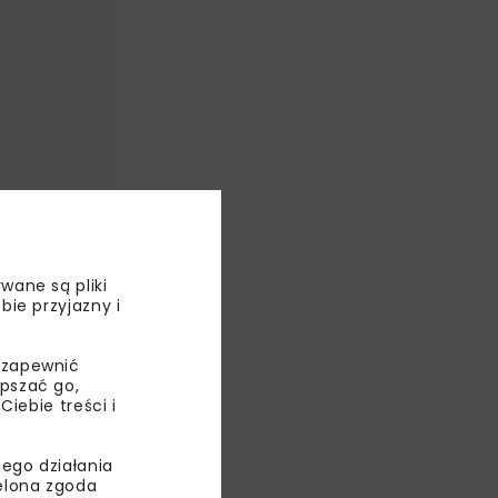
wane są pliki
bie przyjazny i
 zapewnić
epszać go,
ebie treści i
ublicznej.
ego działania
ielona zgoda
trzebną