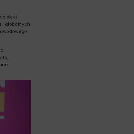
e sieci
li globalnych
u zawodowego
ia,
 to,
zane