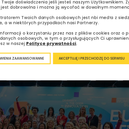
 Twoje doświadczenia jeśli jesteś naszym Użytkownikiem. Zg
społeczności kobiet działających w obszarze STEM.
 jest dobrowolna i można ją wycofać w dowolnym momenc
5 tys. uczestników z 57 krajów. Program współtworzyło 880
tratorem Twoich danych osobowych jest nbi med!a z siedz
lontariuszy. Przez dwa dni uczestnicy mogli wybierać spoś
e, a w niektórych przypadkach nasi Partnerzy.
iu scenach oraz w dziewięciu strefach tematycznych pośw
informacji o korzystaniu przez nas z plików cookies oraz o 
echnologiom kwantowym, cyberbezpieczeństwu, zdrowiu cyf
danych osobowych, w tym o przysługujących Ci uprawnien
esz w naszej
Polityce prywatności
.
sób rozpoczynających drogę zawodową. Organizatorzy prz
WIENIA ZAAWANSOWANNE
AKCEPTUJĘ I PRZECHODZĘ DO SERWISU
nferencji. Uczestniczki mogły skorzystać z 500 sesji men
 jak i kompetencjom miękkim, przywództwu czy planowaniu