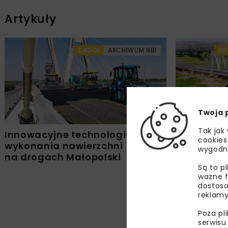
Artykuły
DROGI
ARCHIWUM NBI
DR
Twoja 
Tak jak
Innowacyjne technologie
Pełnienie
cookies
wykonania nawierzchni
drogi eksp
wygodn
na drogach Małopolski
Krakowa w
mostową p
Są to p
ważne f
dostoso
reklamy
Poza pl
serwisu