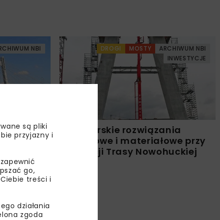
RCHIWUM NBI
DROGI
MOSTY
ARCHIWUM NBI
INWESTYCJE
wane są pliki
nek S7
Nowatorskie rozwiązania
bie przyjazny i
w Krakowie
projektowe i materiałowe przy
realizacji Trasy Nowohuckiej
 zapewnić
epszać go,
ebie treści i
ego działania
ielona zgoda