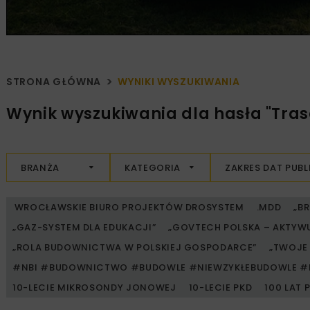
STRONA GŁÓWNA
WYNIKI WYSZUKIWANIA
Wynik wyszukiwania dla hasła "Tra
BRANŻA
KATEGORIA
ZAKRES DAT PUBL
WROCŁAWSKIE BIURO PROJEKTÓW DROSYSTEM
.MDD
„B
„GAZ-SYSTEM DLA EDUKACJI”
„GOVTECH POLSKA – AKTYW
„ROLA BUDOWNICTWA W POLSKIEJ GOSPODARCE”
„TWOJE 
#NBI #BUDOWNICTWO #BUDOWLE #NIEWZYKŁEBUDOWLE #
10-LECIE MIKROSONDY JONOWEJ
10-LECIE PKD
100 LAT 