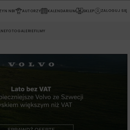
ZALOGUJ SIĘ
YN NBI
AUTORZY
KALENDARIUM
SKLEP
LNE
FOTOGALERIE
FILMY