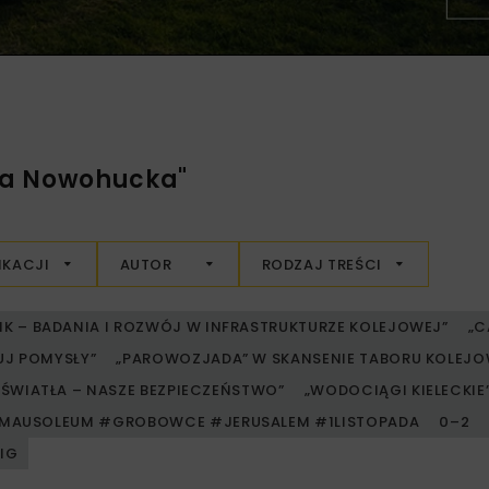
sa Nowohucka"
IKACJI
AUTOR
RODZAJ TREŚCI
RIK – BADANIA I ROZWÓJ W INFRASTRUKTURZE KOLEJOWEJ”
„C
UJ POMYSŁY”
„PAROWOZJADA” W SKANSENIE TABORU KOLE
ŚWIATŁA – NASZE BEZPIECZEŃSTWO”
„WODOCIĄGI KIELECKIE” 
MAUSOLEUM #GROBOWCE #JERUSALEM #1LISTOPADA
0–2
PIG