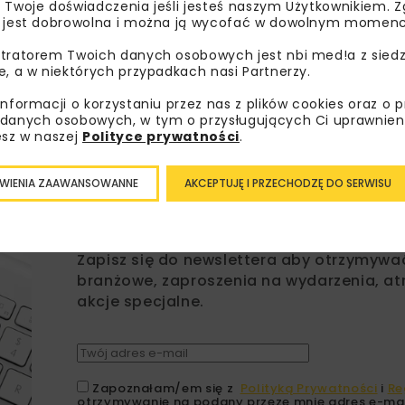
 Twoje doświadczenia jeśli jesteś naszym Użytkownikiem. Zg
 jest dobrowolna i można ją wycofać w dowolnym momenc
tratorem Twoich danych osobowych jest nbi med!a z siedz
e, a w niektórych przypadkach nasi Partnerzy.
informacji o korzystaniu przez nas z plików cookies oraz o 
danych osobowych, w tym o przysługujących Ci uprawnien
esz w naszej
Polityce prywatności
.
WIENIA ZAAWANSOWANNE
AKCEPTUJĘ I PRZECHODZĘ DO SERWISU
Lubisz wiedzieć więcej?
Zapisz się do newslettera aby otrzymywa
branżowe, zaproszenia na wydarzenia, at
akcje specjalne.
Zapoznałam/em się z
Polityką Prywatności
i
Re
otrzymywanie na podany przeze mnie adres e-mai