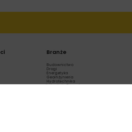
ci
Branże
Budownictwo
Drogi
Energetyka
Geoinżynieria
Hydrotechnika
Inżynieria Bezwykopowa
Kolej
Mosty
Tunele
Wod-Kan
Motoryzacja