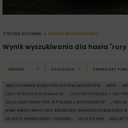
STRONA GŁÓWNA
WYNIKI WYSZUKIWANIA
Wynik wyszukiwania dla hasła "rury
BRANŻA
KATEGORIA
ZAKRES DAT PUBL
WROCŁAWSKIE BIURO PROJEKTÓW DROSYSTEM
.MDD
„B
„GAZ-SYSTEM DLA EDUKACJI”
„GOVTECH POLSKA – AKTYW
„ROLA BUDOWNICTWA W POLSKIEJ GOSPODARCE”
„TWOJE 
#NBI #BUDOWNICTWO #BUDOWLE #NIEWZYKŁEBUDOWLE #
10-LECIE MIKROSONDY JONOWEJ
10-LECIE PKD
100 LAT 