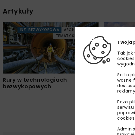
Artykuły
INŻ. BEZWYKOPOWA
ARCHIWUM NBI
DROG
TEMATY SPECJALNE
Twoja 
Tak jak
cookies
wygodn
Są to p
Rury w technologiach
Technolog
ważne f
dostoso
bezwykopowych
opuszczan
reklamy
zabudow
Poza pl
serwisu
poprawi
cookies
Adminis
Krakowi