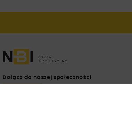
Dołącz do naszej społeczności
Zapisz się na branżowy newsletter!
ZAPISZ
MNIE