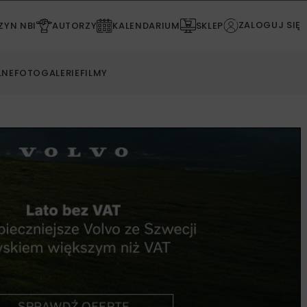
ZALOGUJ SIĘ
YN NBI
AUTORZY
KALENDARIUM
SKLEP
LNE
FOTOGALERIE
FILMY