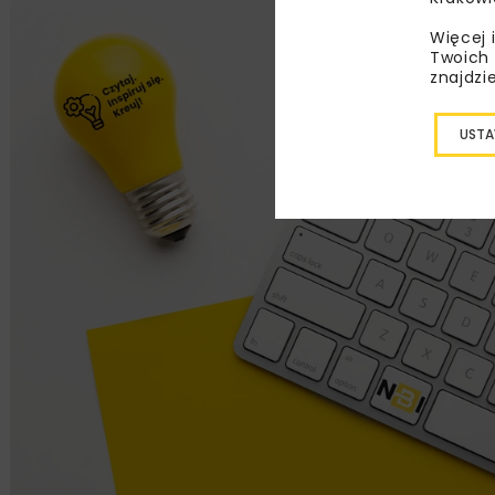
Więcej 
Twoich 
znajdzi
USTA