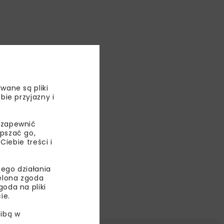
wane są pliki
bie przyjazny i
 zapewnić
epszać go,
ebie treści i
ego działania
ielona zgoda
oda na pliki
ie.
ibą w