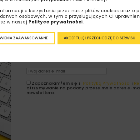
informacji o korzystaniu przez nas z plików cookies oraz o 
danych osobowych, w tym o przysługujących Ci uprawnien
esz w naszej
Polityce prywatności
.
Lubisz wiedzieć więcej?
WIENIA ZAAWANSOWANNE
AKCEPTUJĘ I PRZECHODZĘ DO SERWISU
Zapisz się do newslettera aby otrzymywa
branżowe, zaproszenia na wydarzenia, at
akcje specjalne.
Zapoznałam/em się z
Polityką Prywatności
i
Re
otrzymywanie na podany przeze mnie adres e-mai
newslettera.