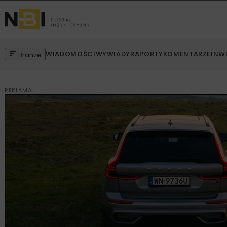
WIADOMOŚCI
WYWIADY
RAPORTY
KOMENTARZE
INW
Branże
REKLAMA