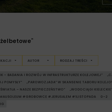
 żelbetowe"
IKACJI
AUTOR
RODZAJ TREŚCI
RIK – BADANIA I ROZWÓJ W INFRASTRUKTURZE KOLEJOWEJ”
„C
UJ POMYSŁY”
„PAROWOZJADA” W SKANSENIE TABORU KOLE
ŚWIATŁA – NASZE BEZPIECZEŃSTWO”
„WODOCIĄGI KIELECKIE” 
MAUSOLEUM #GROBOWCE #JERUSALEM #1LISTOPADA
0–2
PIG