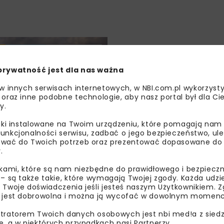
I
WOD-KAN
ARCHIWUM NBI
TECHNOLOGIE
prywatność jest dla nas ważna
 w innych serwisach internetowych, w NBI.com.pl wykorzysty
 oraz inne podobne technologie, aby nasz portal był dla Cie
y.
liki instalowane na Twoim urządzeniu, które pomagają nam
ia studni
unkcjonalności serwisu, zadbać o jego bezpieczeństwo, ul
wać do Twoich potrzeb oraz prezentować dopasowane do Ci
ych w terenie
.
anym
ikami, które są nam niezbędne do prawidłowego i bezpieczn
 – są także takie, które wymagają Twojej zgody. Każda udz
 Twoje doświadczenia jeśli jesteś naszym Użytkownikiem. Zg
 jest dobrowolna i można ją wycofać w dowolnym momenc
tratorem Twoich danych osobowych jest nbi med!a z siedz
e, a w niektórych przypadkach nasi Partnerzy.