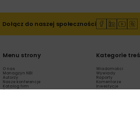
Dołącz do naszej społeczności
Menu strony
Kategorie treś
O nas
Wiadomości
Managzyn NBI
Wywiady
Autorzy
Raporty
Nasze konferencje
Komentarze
Katalog firm
Inwestycje
Reklama
Materiały
Sklep
Technologie
Kontakt
Wydarzenia
Newsletter
Kalendarium
Polityka prywatności
Tematy Specjalne
Regulamin
Filmy
Fotogalerie