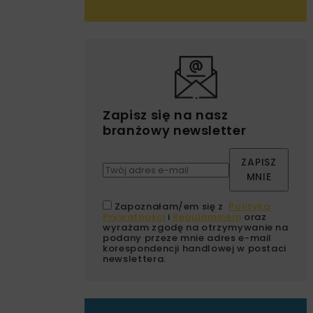
Zapisz się na nasz
branżowy newsletter
ZAPISZ
MNIE
Zapoznałam/em się z
Polityką
Prywatności
i
Regulaminem
oraz
wyrażam zgodę na otrzymywanie na
podany przeze mnie adres e-mail
korespondencji handlowej w postaci
newslettera.