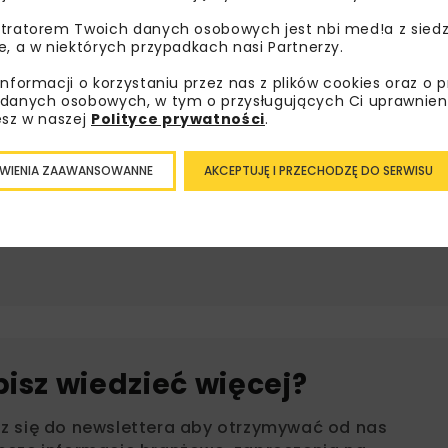
tratorem Twoich danych osobowych jest nbi med!a z siedz
e, a w niektórych przypadkach nasi Partnerzy.
HABA-BETON JOHANN BARTLECHNER SP. Z O.O.
HTI SP. Z 
informacji o korzystaniu przez nas z plików cookies oraz o 
danych osobowych, w tym o przysługujących Ci uprawnien
esz w naszej
Polityce prywatności
.
MARCIN CWIELONG
RURY ŻELBET
TECHNOLOGIE BEZWYKOP
WIENIA ZAAWANSOWANNE
AKCEPTUJĘ I PRZECHODZĘ DO SERWISU
ŻELBETOWE ODWODNIENIA LINI
bisz wiedzieć więcej?
sz się do newslettera aby otrzymywać od nas