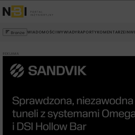
WIADOMOŚCI
WYWIADY
RAPORTY
KOMENTARZE
INW
Branże
REKLAMA