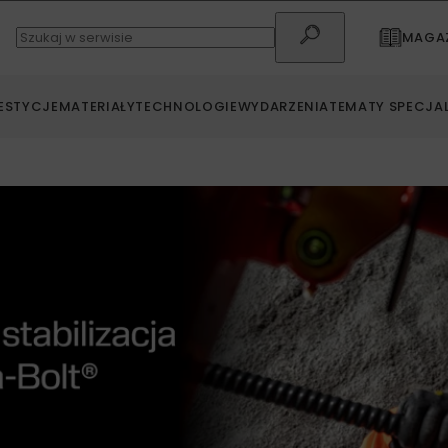
MAGAZ
ESTYCJE
MATERIAŁY
TECHNOLOGIE
WYDARZENIA
TEMATY SPECJA