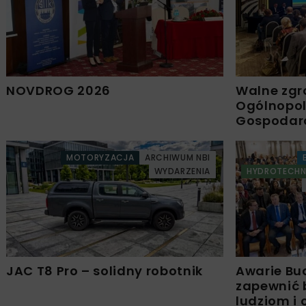
NOVDROG 2026
Walne zgr
Ogólnopols
Gospodar
MOTORYZACJA
ARCHIWUM NBI
WYDARZENIA
HYDROTECHN
JAC T8 Pro – solidny robotnik
Awarie Bu
zapewnić 
ludziom i