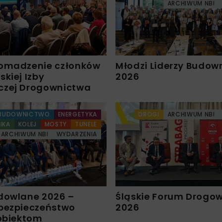
ARCHIWUM NBI
omadzenie członków
Młodzi Liderzy Budow
kiej Izby
2026
czej Drogownictwa
BUDOWNICTWO
ENERGETYKA
DROGI
ARCHIWUM NBI
IKA
KOLEJ
MOSTY
TUNELE
ARCHIWUM NBI
WYDARZENIA
dowlane 2026 –
Śląskie Forum Drogo
bezpieczeństwo
2026
 obiektom