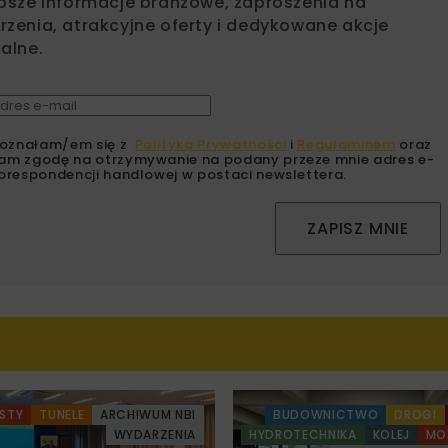
psze informacje branżowe, zaproszenia na
zenia, atrakcyjne oferty i dedykowane akcje
alne.
oznałam/em się z
Polityką Prywatności
i
Regulaminem
oraz
am zgodę na otrzymywanie na podany przeze mnie adres e-
orespondencji handlowej w postaci newslettera.
ZAPISZ MNIE
STY
TUNELE
ARCHIWUM NBI
BUDOWNICTWO
DROGI
WYDARZENIA
HYDROTECHNIKA
KOLEJ
MO