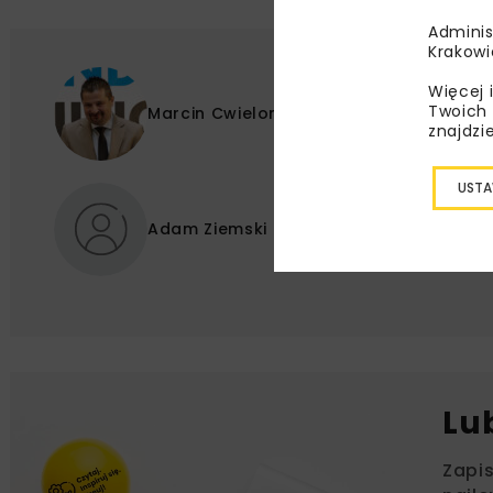
Adminis
Krakowi
Więcej 
Twoich 
Marcin Cwielong
znajdzi
USTA
Adam Ziemski
Lu
Zapi