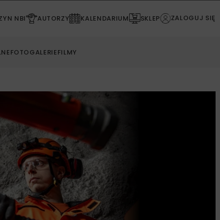
ZALOGUJ SIĘ
YN NBI
AUTORZY
KALENDARIUM
SKLEP
LNE
FOTOGALERIE
FILMY