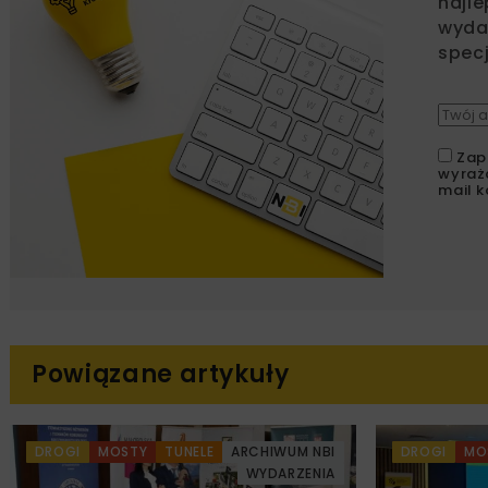
najle
wydar
specj
Zap
wyraż
mail k
Powiązane artykuły
DROGI
MOSTY
TUNELE
ARCHIWUM NBI
DROGI
MO
WYDARZENIA