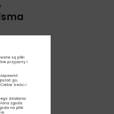
o
pisma
wane są pliki
bie przyjazny i
 zapewnić
epszać go,
ebie treści i
ego działania
ielona zgoda
oda na pliki
ie.