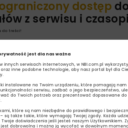
ograniczony dostęp
d
ów z serwisu i czaso
 do treści!
prywatność jest dla nas ważna
 w innych serwisach internetowych, w NBI.com.pl wykorzysty
 oraz inne podobne technologie, aby nasz portal był dla Cie
y.
liki instalowane na Twoim urządzeniu, które pomagają nam
unkcjonalności serwisu, zadbać o jego bezpieczeństwo, ul
wać do Twoich potrzeb oraz prezentować dopasowane do Ci
.
ikami, które są nam niezbędne do prawidłowego i bezpieczn
 – są także takie, które wymagają Twojej zgody. Każda udz
 Twoje doświadczenia jeśli jesteś naszym Użytkownikiem. Zg
 jest dobrowolna i można ją wycofać w dowolnym momenc