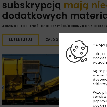
subskrypcją
mają nie
dodatkowych materiał
Jeszcze kilka kliknięć i będziesz mógł/a cieszyć się z dostępu
SUBSKRUBUJ
ZALOGUJ SIĘ
Twoja 
Tak jak
cookies
wygodn
Są to p
ważne f
dostoso
reklamy
Poza pl
serwisu
poprawi
cookies