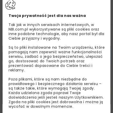
Załaduj więcej...
Twoja prywatność jest dla nas ważna
Tak jak w innych serwisach internetowych, w
NBI.com.pl wykorzystywane są pliki cookies oraz
inne podobne technologie, aby nasz portal był dla
Kalendarium
Ciebie przyjazny i wygodny.
Są to pliki instalowane na Twoim urządzeniu, które
pomagają nam zapewnić ważne funkcjonalności
PATRONAT MEDIALNY NBI
serwisu, zadbać o jego bezpieczeństwo, ulepszać
go, dostosować do Twoich potrzeb oraz
prezentować dopasowane do Ciebie treści i
reklamy.
Poza plikami, które są nam niezbędne do
prawidłowego i bezpiecznego działania serwisu –
II (32) Poznańskie Seminarium
są także takie, które wymagają Twojej zgody.
Mostowe – Mosty – budowa,
Każda udzielona zgoda poprawi Twoje
doświadczenia jeśli jesteś naszym Użytkownikiem.
wzmacnianie, przebudowa
Zgoda na pliki cookies jest dobrowolna i można ją
wycofać w dowolnym momencie.
Poznań
17-19 kwietnia 2024