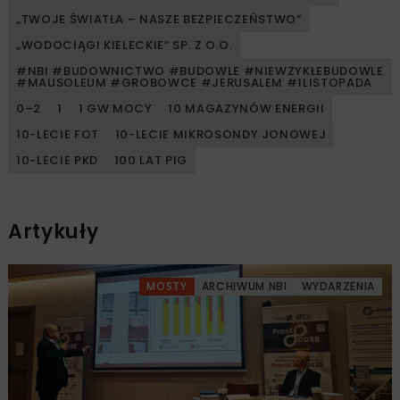
„TWOJE ŚWIATŁA – NASZE BEZPIECZEŃSTWO”
„WODOCIĄGI KIELECKIE” SP. Z O.O.
#NBI #BUDOWNICTWO #BUDOWLE #NIEWZYKŁEBUDOWLE
#MAUSOLEUM #GROBOWCE #JERUSALEM #1LISTOPADA
0–2
1
1 GW MOCY
10 MAGAZYNÓW ENERGII
10-LECIE FOT
10-LECIE MIKROSONDY JONOWEJ
10-LECIE PKD
100 LAT PIG
Artykuły
MOSTY
ARCHIWUM NBI
WYDARZENIA