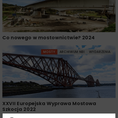
Co nowego w mostownictwie? 2024
MOSTY
ARCHIWUM NBI
WYDARZENIA
XXVII Europejska Wyprawa Mostowa
Szkocja 2022