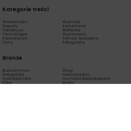
Kategorie treści
Wiadomości
Wywiady
Raporty
Komentarze
Inwestycje
Materiały
Technologie
Wydarzenia
Kalendarium
Tematy Specjalne
Filmy
Fotogalerie
Branże
Budownictwo
Drogi
Energetyka
Geoinżynieria
Hydrotechnika
Inżynieria Bezwykopowa
Kolej
Mosty
Tunele
Wod-Kan
Motoryzacja
Copyright © nbi med!a 2005 - 2024 Wszelkie prawa
zastrzeżone.
Kopiowanie, modyfikacja, wprowadzanie do obrotu, publikacja,
dystrybucja bez zgody właściciela tej strony są zabronione.