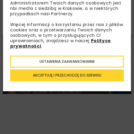
Administratorem Twoich danych osobowych jest
nbi med!a z siedzibą w Krakowie, a w niektórych
przypadkach nasi Partnerzy.
Filmy
Więcej informacji o korzystaniu przez nas z plików
cookies oraz o przetwarzaniu Twoich danych
osobowych, w tym o przysługujących Ci
uprawnieniach, znajdziesz w naszej
Polityce
DROGI
KOLEJ
MOSTY
FILMY
WIADOMOŚCI
prywatności
.
USTAWIENIA ZAAWANSOWANNE
AKCEPTUJĘ I PRZECHODZĘ DO SERWISU
prof. Adam Wysokowski o wiadukcie w Zielonej
Górze