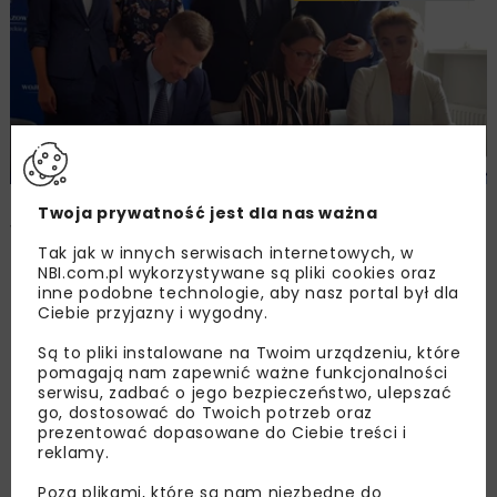
Umowa na KP dla rozbudowy DK62 Płock –
Twoja prywatność jest dla nas ważna
Wyszogród
Tak jak w innych serwisach internetowych, w
NBI.com.pl wykorzystywane są pliki cookies oraz
inne podobne technologie, aby nasz portal był dla
DROGI
WIADOMOŚCI
Ciebie przyjazny i wygodny.
Są to pliki instalowane na Twoim urządzeniu, które
pomagają nam zapewnić ważne funkcjonalności
serwisu, zadbać o jego bezpieczeństwo, ulepszać
go, dostosować do Twoich potrzeb oraz
prezentować dopasowane do Ciebie treści i
reklamy.
Poza plikami, które są nam niezbędne do