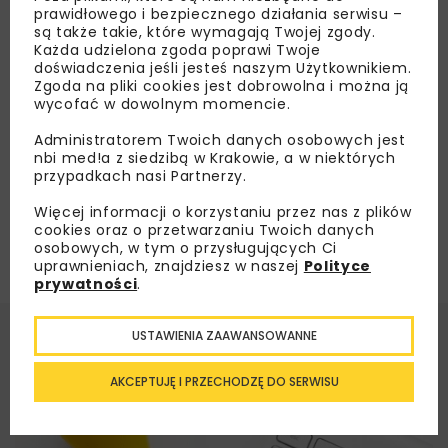
Otwarcie oferty na wykonania KP
prawidłowego i bezpiecznego działania serwisu –
rozbudowy DK62 Płock – Wyszogród
są także takie, które wymagają Twojej zgody.
Każda udzielona zgoda poprawi Twoje
doświadczenia jeśli jesteś naszym Użytkownikiem.
Zgoda na pliki cookies jest dobrowolna i można ją
Załaduj więcej...
wycofać w dowolnym momencie.
Administratorem Twoich danych osobowych jest
nbi med!a z siedzibą w Krakowie, a w niektórych
przypadkach nasi Partnerzy.
Więcej informacji o korzystaniu przez nas z plików
cookies oraz o przetwarzaniu Twoich danych
osobowych, w tym o przysługujących Ci
uprawnieniach, znajdziesz w naszej
Polityce
prywatności
.
USTAWIENIA ZAAWANSOWANNE
AKCEPTUJĘ I PRZECHODZĘ DO SERWISU