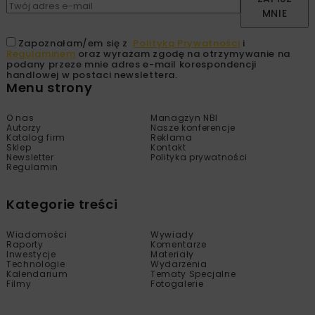
MNIE
Zapoznałam/em się z
Polityką Prywatności
i
Regulaminem
oraz wyrażam zgodę na otrzymywanie na
podany przeze mnie adres e-mail korespondencji
handlowej w postaci newslettera.
Menu strony
O nas
Managzyn NBI
Autorzy
Nasze konferencje
Katalog firm
Reklama
Sklep
Kontakt
Newsletter
Polityka prywatności
Regulamin
Kategorie treści
Wiadomości
Wywiady
Raporty
Komentarze
Inwestycje
Materiały
Technologie
Wydarzenia
Kalendarium
Tematy Specjalne
Filmy
Fotogalerie