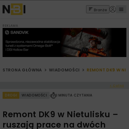
Branże
REKLAMA
STRONA GŁÓWNA
WIADOMOŚCI
REMONT DK9 W NI
< Cofnij
DROGI
WIADOMOŚCI
1 MINUTA CZYTANIA
Remont DK9 w Nietulisku –
ruszają prace na dwóch