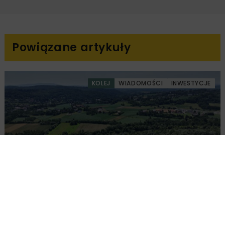
Powiązane artykuły
KOLEJ
WIADOMOŚCI
INWESTYCJE
PKP PLK ogłosiły przetarg na odcinek Gdów
– Szczyrzyc projektu Podłęże–Piekiełko
DROGI
INWESTYCJE
WIADOMOŚCI