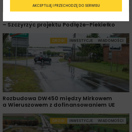
AKCEPTUJĘ I PRZECHODZĘ DO SERWISU
PKP PLK ogłosiły przetarg na odcinek Gdów
– Szczyrzyc projektu Podłęże–Piekiełko
DROGI
INWESTYCJE
WIADOMOŚCI
Rozbudowa DW450 między Mirkowem
a Wieruszowem z dofinansowaniem UE
DROGI
INWESTYCJE
WIADOMOŚCI