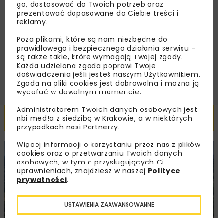
go, dostosować do Twoich potrzeb oraz
prezentować dopasowane do Ciebie treści i
Zapoznałam/em się z
Polityką Prywatności
i
Regulaminem
oraz wyrażam zgodę na otrzymywanie na
reklamy.
podany przeze mnie adres e-mail korespondencji
handlowej w postaci newslettera.
Poza plikami, które są nam niezbędne do
prawidłowego i bezpiecznego działania serwisu –
są także takie, które wymagają Twojej zgody.
ZAPISZ MNIE
Każda udzielona zgoda poprawi Twoje
doświadczenia jeśli jesteś naszym Użytkownikiem.
Zgoda na pliki cookies jest dobrowolna i można ją
wycofać w dowolnym momencie.
Administratorem Twoich danych osobowych jest
Powiązane artykuły
nbi med!a z siedzibą w Krakowie, a w niektórych
przypadkach nasi Partnerzy.
Więcej informacji o korzystaniu przez nas z plików
KOLEJ
WIADOMOŚCI
INWESTYCJE
cookies oraz o przetwarzaniu Twoich danych
osobowych, w tym o przysługujących Ci
uprawnieniach, znajdziesz w naszej
Polityce
prywatności
.
USTAWIENIA ZAAWANSOWANNE