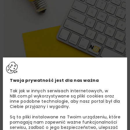
Lubisz wiedzieć więcej?
Twoja prywatność jest dla nas ważna
Zapisz się do newslettera aby otrzymywać od
Tak jak w innych serwisach internetowych, w
NBI.com.pl wykorzystywane są pliki cookies oraz
nas najlepsze informacje branżowe,
inne podobne technologie, aby nasz portal był dla
zaproszenia na wydarzenia, atrakcyjne oferty i
Ciebie przyjazny i wygodny.
dedykowane akcje specjalne.
Są to pliki instalowane na Twoim urządzeniu, które
pomagają nam zapewnić ważne funkcjonalności
serwisu, zadbać o jego bezpieczeństwo, ulepszać