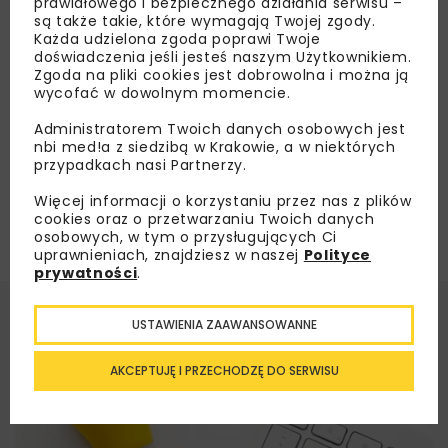
prawidłowego i bezpiecznego działania serwisu –
na trasie Tarnów – Leluchów
są także takie, które wymagają Twojej zgody.
Każda udzielona zgoda poprawi Twoje
doświadczenia jeśli jesteś naszym Użytkownikiem.
Zgoda na pliki cookies jest dobrowolna i można ją
Załaduj więcej...
wycofać w dowolnym momencie.
Administratorem Twoich danych osobowych jest
nbi med!a z siedzibą w Krakowie, a w niektórych
przypadkach nasi Partnerzy.
Więcej informacji o korzystaniu przez nas z plików
cookies oraz o przetwarzaniu Twoich danych
osobowych, w tym o przysługujących Ci
uprawnieniach, znajdziesz w naszej
Polityce
prywatności
.
USTAWIENIA ZAAWANSOWANNE
AKCEPTUJĘ I PRZECHODZĘ DO SERWISU