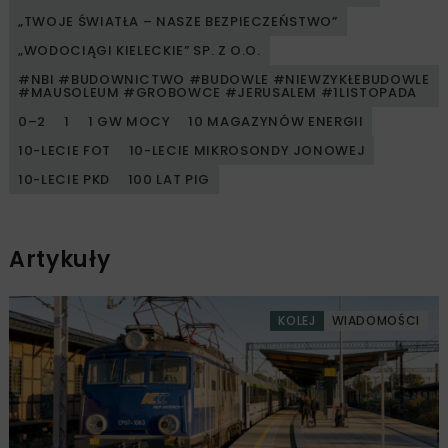
„TWOJE ŚWIATŁA – NASZE BEZPIECZEŃSTWO”
„WODOCIĄGI KIELECKIE” SP. Z O.O.
#NBI #BUDOWNICTWO #BUDOWLE #NIEWZYKŁEBUDOWLE
#MAUSOLEUM #GROBOWCE #JERUSALEM #1LISTOPADA
0–2
1
1 GW MOCY
10 MAGAZYNÓW ENERGII
10-LECIE FOT
10-LECIE MIKROSONDY JONOWEJ
10-LECIE PKD
100 LAT PIG
Artykuły
KOLEJ
WIADOMOŚCI