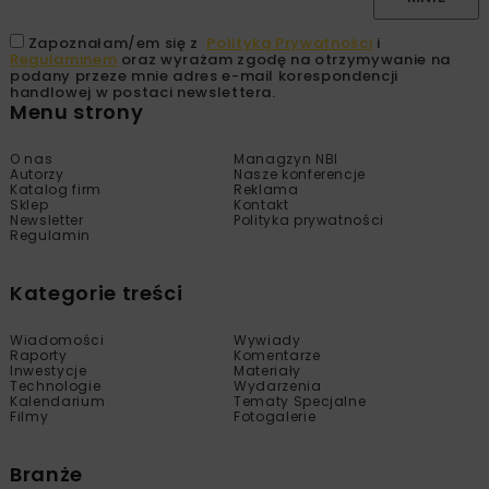
Zapoznałam/em się z
Polityką Prywatności
i
Regulaminem
oraz wyrażam zgodę na otrzymywanie na
podany przeze mnie adres e-mail korespondencji
handlowej w postaci newslettera.
Menu strony
O nas
Managzyn NBI
Autorzy
Nasze konferencje
Katalog firm
Reklama
Sklep
Kontakt
Newsletter
Polityka prywatności
Regulamin
Kategorie treści
Wiadomości
Wywiady
Raporty
Komentarze
Inwestycje
Materiały
Technologie
Wydarzenia
Kalendarium
Tematy Specjalne
Filmy
Fotogalerie
Branże