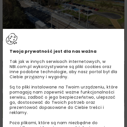
Nowe perony na przystankach w Zelczynie
Twoja prywatność jest dla nas ważna
i Jaśkowicach
Tak jak w innych serwisach internetowych, w
NBI.com.pl wykorzystywane są pliki cookies oraz
KOLEJ
WIADOMOŚCI
inne podobne technologie, aby nasz portal był dla
Ciebie przyjazny i wygodny.
Są to pliki instalowane na Twoim urządzeniu, które
pomagają nam zapewnić ważne funkcjonalności
serwisu, zadbać o jego bezpieczeństwo, ulepszać
go, dostosować do Twoich potrzeb oraz
prezentować dopasowane do Ciebie treści i
reklamy.
Poza plikami, które są nam niezbędne do
Wygodniejsza podróż z nowych peronów