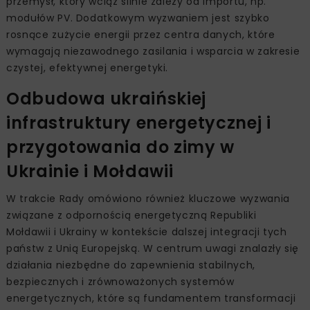
przemysł, który wciąż silnie zależy od importu, np.
modułów PV. Dodatkowym wyzwaniem jest szybko
rosnące zużycie energii przez centra danych, które
wymagają niezawodnego zasilania i wsparcia w zakresie
czystej, efektywnej energetyki.
Odbudowa ukraińskiej
infrastruktury energetycznej i
przygotowania do zimy w
Ukrainie i Mołdawii
W trakcie Rady omówiono również kluczowe wyzwania
związane z odpornością energetyczną Republiki
Mołdawii i Ukrainy w kontekście dalszej integracji tych
państw z Unią Europejską. W centrum uwagi znalazły się
działania niezbędne do zapewnienia stabilnych,
bezpiecznych i zrównoważonych systemów
energetycznych, które są fundamentem transformacji