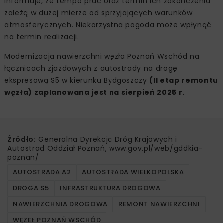
informuje, że tempo prac oraz termin ich zakończenia
zależą w dużej mierze od sprzyjających warunków
atmosferycznych. Niekorzystna pogoda może wpłynąć
na termin realizacji.
Modernizacja nawierzchni węzła Poznań Wschód na
łącznicach zjazdowych z autostrady na drogę
ekspresową S5 w kierunku Bydgoszczy
(II etap remontu
węzła) zaplanowana jest na sierpień 2025 r.
Źródło:
Generalna Dyrekcja Dróg Krajowych i
Autostrad Oddział Poznań, www.gov.pl/web/gddkia-
poznan/
AUTOSTRADA A2
AUTOSTRADA WIELKOPOLSKA
DROGA S5
INFRASTRUKTURA DROGOWA
NAWIERZCHNIA DROGOWA
REMONT NAWIERZCHNI
WĘZEŁ POZNAŃ WSCHÓD