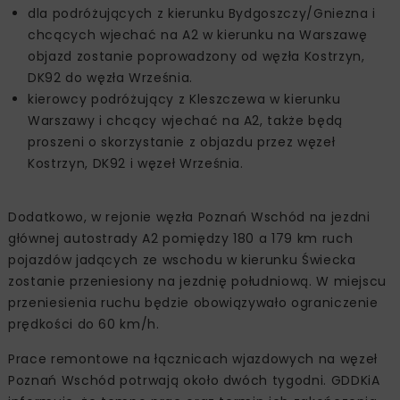
dla podróżujących z kierunku Bydgoszczy/Gniezna i
chcących wjechać na A2 w kierunku na Warszawę
objazd zostanie poprowadzony od węzła Kostrzyn,
DK92 do węzła Września.
kierowcy podróżujący z Kleszczewa w kierunku
Warszawy i chcący wjechać na A2, także będą
proszeni o skorzystanie z objazdu przez węzeł
Kostrzyn, DK92 i węzeł Września.
Dodatkowo, w rejonie węzła Poznań Wschód na jezdni
głównej autostrady A2 pomiędzy 180 a 179 km ruch
pojazdów jadących ze wschodu w kierunku Świecka
zostanie przeniesiony na jezdnię południową. W miejscu
przeniesienia ruchu będzie obowiązywało ograniczenie
prędkości do 60 km/h.
Prace remontowe na łącznicach wjazdowych na węzeł
Poznań Wschód potrwają około dwóch tygodni. GDDKiA