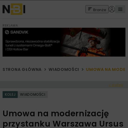
Branże
REKLAMA
STRONA GŁÓWNA
WIADOMOŚCI
UMOWA NA MODER
< Cofnij
KOLEJ
WIADOMOŚCI
Umowa na modernizację
przystanku Warszawa Ursus