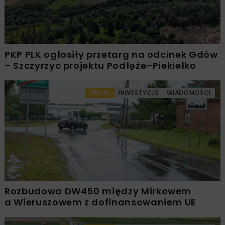
PKP PLK ogłosiły przetarg na odcinek Gdów
– Szczyrzyc projektu Podłęże–Piekiełko
DROGI
INWESTYCJE
WIADOMOŚCI
Rozbudowa DW450 między Mirkowem
a Wieruszowem z dofinansowaniem UE