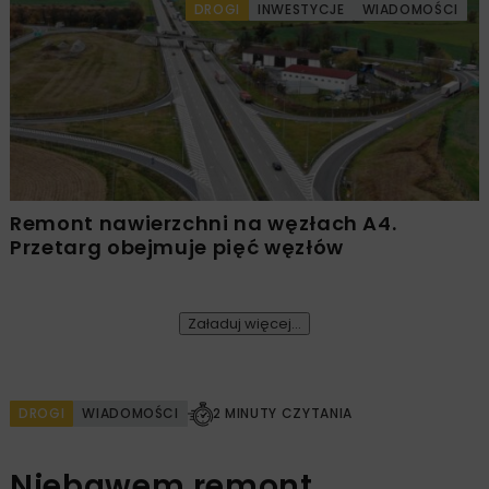
DROGI
INWESTYCJE
WIADOMOŚCI
Remont nawierzchni na węzłach A4.
Przetarg obejmuje pięć węzłów
Załaduj więcej...
DROGI
WIADOMOŚCI
2 MINUTY CZYTANIA
Niebawem remont