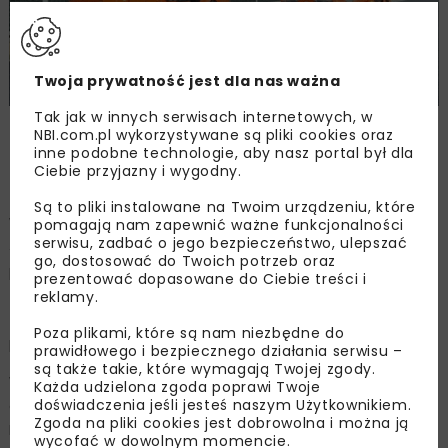
Twoja prywatność jest dla nas ważna
Tak jak w innych serwisach internetowych, w
https://www.gov.pl/web/gddkia-poznan/remont-
NBI.com.pl wykorzystywane są pliki cookies oraz
nawierzchni-na-wezle-poznan-wschod
inne podobne technologie, aby nasz portal był dla
Ciebie przyjazny i wygodny.
Są to pliki instalowane na Twoim urządzeniu, które
Wykonawcą remontu jest koncesjonariusz A2 –
pomagają nam zapewnić ważne funkcjonalności
serwisu, zadbać o jego bezpieczeństwo, ulepszać
spółka Autostrada Wielkopolska.
Na tym etapie
go, dostosować do Twoich potrzeb oraz
prac, zamknięty dla ruchu zostanie wjazd na autostradę
prezentować dopasowane do Ciebie treści i
zarówno w kierunku Świecka, jak i Warszawy. Kierowcom
reklamy.
zostaną wskazane objazdy, zgodnie z zatwierdzonym
Poza plikami, które są nam niezbędne do
projektem czasowej organizacji ruchu.
prawidłowego i bezpiecznego działania serwisu –
są także takie, które wymagają Twojej zgody.
W ramach realizacji rozbudowy koncesyjnego odcinka
Każda udzielona zgoda poprawi Twoje
doświadczenia jeśli jesteś naszym Użytkownikiem.
autostrady A2 o trzeci pas ruchu między węzłami
Zgoda na pliki cookies jest dobrowolna i można ją
Poznań Krzesiny i Poznań Wschód, Autostrada
wycofać w dowolnym momencie.