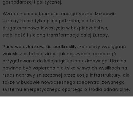
gospodarczej i politycznej.
Wzmacnianie odporności energetycznej Mołdawii i
Ukrainy to nie tylko pilna potrzeba, ale także
długoterminowa inwestycja w bezpieczeństwo,
stabilność i zieloną transformację całej Europy.
Państwa członkowskie podkreśliły, że należy wyciągnąć
wnioski z ostatniej zimy i jak najszybciej rozpocząć
przygotowania do kolejnego sezonu zimowego. Ukraina
powinna być wspierana nie tylko w swoich wysiłkach na
rzecz naprawy zniszczonej przez Rosję infrastruktury, ale
także w budowie nowoczesnego zdecentralizowanego
systemu energetycznego opartego o źródła odnawialne.
Zbliżenie prawne Ukrainy i
Mołdawii do dorobku prawnego
Unii Europejskiej