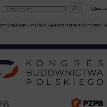
MAGAZ
ESTYCJE
MATERIAŁY
TECHNOLOGIE
WYDARZENIA
TEMATY SPECJA