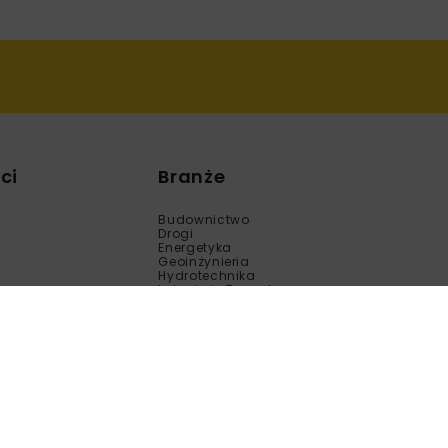
ci
Branże
Budownictwo
Drogi
Energetyka
Geoinżynieria
Hydrotechnika
Inżynieria Bezwykopowa
Kolej
Mosty
Tunele
Wod-Kan
Motoryzacja