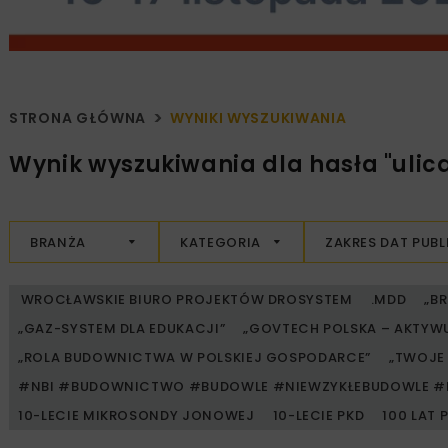
STRONA GŁÓWNA
WYNIKI WYSZUKIWANIA
Wynik wyszukiwania dla hasła "ulica
BRANŻA
KATEGORIA
ZAKRES DAT PUBL
WROCŁAWSKIE BIURO PROJEKTÓW DROSYSTEM
.MDD
„B
„GAZ-SYSTEM DLA EDUKACJI”
„GOVTECH POLSKA – AKTYW
„ROLA BUDOWNICTWA W POLSKIEJ GOSPODARCE”
„TWOJE 
#NBI #BUDOWNICTWO #BUDOWLE #NIEWZYKŁEBUDOWLE #
10-LECIE MIKROSONDY JONOWEJ
10-LECIE PKD
100 LAT 