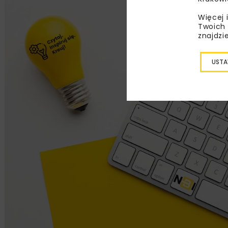
Więcej 
Twoich 
znajdzi
USTA