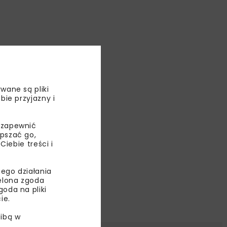
wane są pliki
bie przyjazny i
 zapewnić
epszać go,
ebie treści i
ego działania
ielona zgoda
oda na pliki
ie.
ibą w