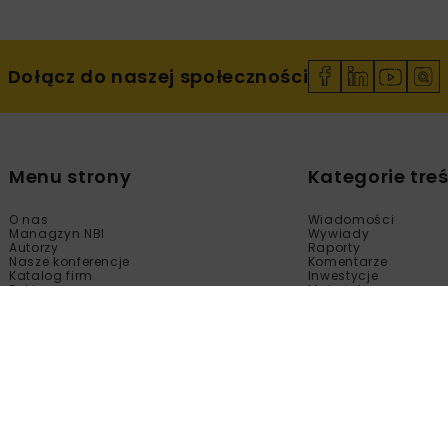
Dołącz do naszej społeczności
Menu strony
Kategorie treś
O nas
Wiadomości
Managzyn NBI
Wywiady
Autorzy
Raporty
Nasze konferencje
Komentarze
Katalog firm
Inwestycje
Reklama
Materiały
Sklep
Technologie
Kontakt
Wydarzenia
Newsletter
Kalendarium
Polityka prywatności
Tematy Specjalne
Regulamin
Filmy
Fotogalerie