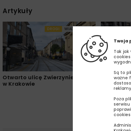
Artykuły
DROGI
WIADOMOŚCI
Twoja 
Tak jak
cookies
wygodn
Są to p
Otwarto ulicę Zwierzyniecką
Przedłuże
ważne f
dostoso
w Krakowie
na ul. Koś
reklamy
i Zwierzyn
Poza pl
serwisu
poprawi
cookies
Adminis
Krakowi