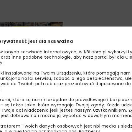
DROGI
WIADOMOŚCI
prywatność jest dla nas ważna
 w innych serwisach internetowych, w NBI.com.pl wykorzysty
 oraz inne podobne technologie, aby nasz portal był dla Cie
y.
liki instalowane na Twoim urządzeniu, które pomagają nam
nie remontu
unkcjonalności serwisu, zadbać o jego bezpieczeństwo, ul
wać do Twoich potrzeb oraz prezentować dopasowane do Ci
ciuszki
.
ieckiej w Krakowie
ikami, które są nam niezbędne do prawidłowego i bezpieczn
 – są także takie, które wymagają Twojej zgody. Każda udz
 Twoje doświadczenia jeśli jesteś naszym Użytkownikiem. Zg
 jest dobrowolna i można ją wycofać w dowolnym momenc
tratorem Twoich danych osobowych jest nbi med!a z siedz
e, a w niektórych przypadkach nasi Partnerzy.