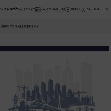
ZALOGUJ SIĘ
YN NBI
AUTORZY
KALENDARIUM
SKLEP
LNE
FOTOGALERIE
FILMY