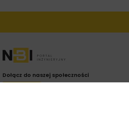
Dołącz do naszej społeczności
Zapisz się na branżowy newsletter!
ZAPISZ
MNIE