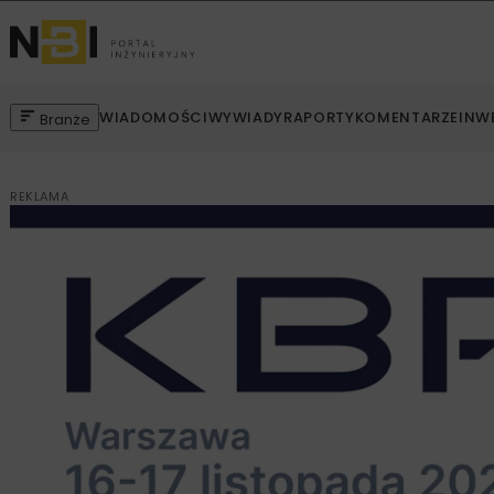
WIADOMOŚCI
WYWIADY
RAPORTY
KOMENTARZE
INW
Branże
REKLAMA