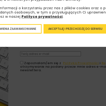
informacji o korzystaniu przez nas z plików cookies oraz o 
danych osobowych, w tym o przysługujących Ci uprawnien
esz w naszej
Polityce prywatności
.
Lubisz wiedzieć więcej?
WIENIA ZAAWANSOWANNE
AKCEPTUJĘ I PRZECHODZĘ DO SERWISU
Zapisz się do newslettera aby otrzymywa
branżowe, zaproszenia na wydarzenia, at
akcje specjalne.
Zapoznałam/em się z
Polityką Prywatności
i
Re
otrzymywanie na podany przeze mnie adres e-mai
newslettera.