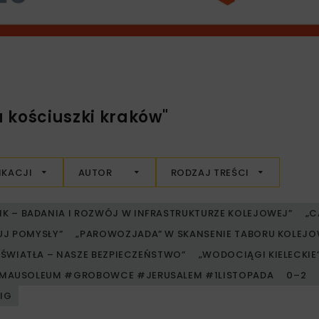
 kościuszki kraków"
IKACJI
AUTOR
RODZAJ TREŚCI
RIK – BADANIA I ROZWÓJ W INFRASTRUKTURZE KOLEJOWEJ”
„C
UJ POMYSŁY”
„PAROWOZJADA” W SKANSENIE TABORU KOLE
ŚWIATŁA – NASZE BEZPIECZEŃSTWO”
„WODOCIĄGI KIELECKIE” 
MAUSOLEUM #GROBOWCE #JERUSALEM #1LISTOPADA
0–2
PIG