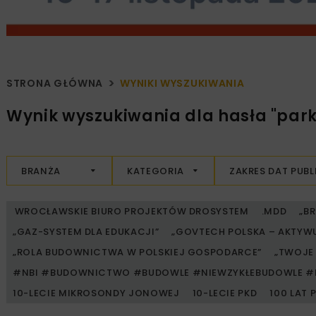
STRONA GŁÓWNA
WYNIKI WYSZUKIWANIA
Wynik wyszukiwania dla hasła "park
BRANŻA
KATEGORIA
ZAKRES DAT PUBL
WROCŁAWSKIE BIURO PROJEKTÓW DROSYSTEM
.MDD
„B
„GAZ-SYSTEM DLA EDUKACJI”
„GOVTECH POLSKA – AKTYW
„ROLA BUDOWNICTWA W POLSKIEJ GOSPODARCE”
„TWOJE 
#NBI #BUDOWNICTWO #BUDOWLE #NIEWZYKŁEBUDOWLE #
10-LECIE MIKROSONDY JONOWEJ
10-LECIE PKD
100 LAT 