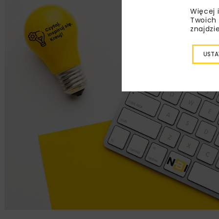
Więcej 
Twoich 
znajdzi
USTA