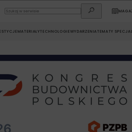
MAGAZ
ESTYCJE
MATERIAŁY
TECHNOLOGIE
WYDARZENIA
TEMATY SPECJA