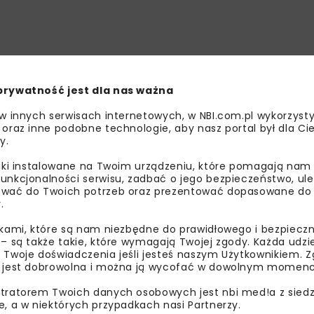
prywatność jest dla nas ważna
 w innych serwisach internetowych, w NBI.com.pl wykorzysty
 oraz inne podobne technologie, aby nasz portal był dla Cie
y.
liki instalowane na Twoim urządzeniu, które pomagają nam
unkcjonalności serwisu, zadbać o jego bezpieczeństwo, ul
wać do Twoich potrzeb oraz prezentować dopasowane do Ci
.
ikami, które są nam niezbędne do prawidłowego i bezpieczn
 – są także takie, które wymagają Twojej zgody. Każda udz
 Twoje doświadczenia jeśli jesteś naszym Użytkownikiem. Zg
 jest dobrowolna i można ją wycofać w dowolnym momenc
tratorem Twoich danych osobowych jest nbi med!a z siedz
e, a w niektórych przypadkach nasi Partnerzy.