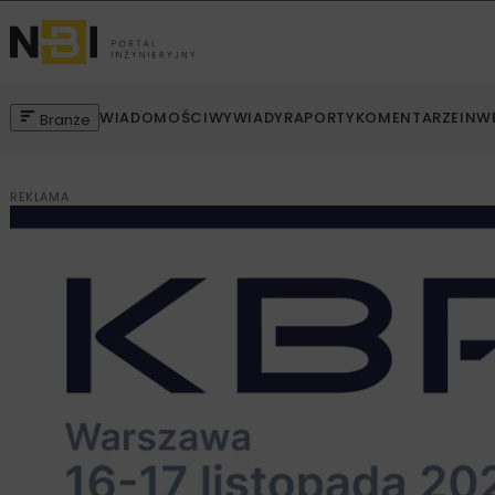
WIADOMOŚCI
WYWIADY
RAPORTY
KOMENTARZE
INW
Branże
REKLAMA