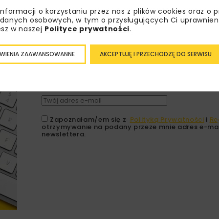
informacji o korzystaniu przez nas z plików cookies oraz o 
danych osobowych, w tym o przysługujących Ci uprawnien
Lubisz wiedzieć więcej?
esz w naszej
Polityce prywatności
.
Zapisz się do newslettera aby otrzymywa
WIENIA ZAAWANSOWANNE
AKCEPTUJĘ I PRZECHODZĘ DO SERWISU
branżowe, zaproszenia na wydarzenia, at
akcje specjalne.
Zapoznałam/em się z
Polityką Prywatności
i
Re
otrzymywanie na podany przeze mnie adres e-mai
newslettera.