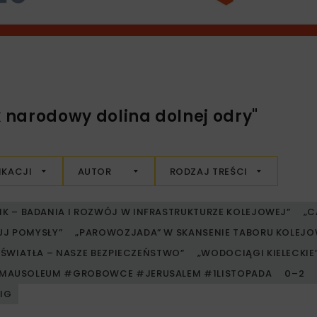
 narodowy dolina dolnej odry"
IKACJI
AUTOR
RODZAJ TREŚCI
RIK – BADANIA I ROZWÓJ W INFRASTRUKTURZE KOLEJOWEJ”
„C
UJ POMYSŁY”
„PAROWOZJADA” W SKANSENIE TABORU KOLE
ŚWIATŁA – NASZE BEZPIECZEŃSTWO”
„WODOCIĄGI KIELECKIE” 
MAUSOLEUM #GROBOWCE #JERUSALEM #1LISTOPADA
0–2
PIG