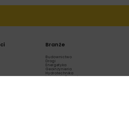
ci
Branże
Budownictwo
Drogi
Energetyka
Geoinżynieria
Hydrotechnika
Inżynieria Bezwykopowa
Kolej
Mosty
Tunele
Wod-Kan
Motoryzacja