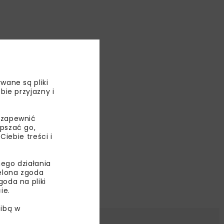
wane są pliki
bie przyjazny i
 zapewnić
epszać go,
ebie treści i
ego działania
ielona zgoda
oda na pliki
ie.
ibą w