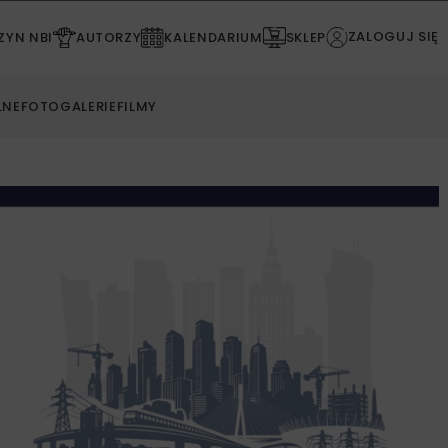
ZALOGUJ SIĘ
YN NBI
AUTORZY
KALENDARIUM
SKLEP
LNE
FOTOGALERIE
FILMY