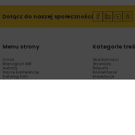
Dołącz do naszej społeczności
Menu strony
Kategorie treś
O nas
Wiadomości
Managzyn NBI
Wywiady
Autorzy
Raporty
Nasze konferencje
Komentarze
Katalog firm
Inwestycje
Reklama
Materiały
Sklep
Technologie
Kontakt
Wydarzenia
Newsletter
Kalendarium
Polityka prywatności
Tematy Specjalne
Regulamin
Filmy
Fotogalerie