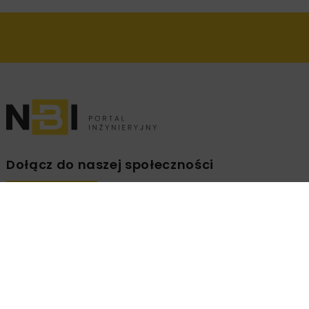
Dołącz do naszej społeczności
Zapisz się na branżowy newsletter!
ZAPISZ
MNIE