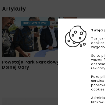
Artykuły
BUDOWNICTWO
WIADOMOŚCI
Twoja 
Tak jak
cookies
wygodn
Są to p
ważne f
Powstaje Park Narodowy Doliny
dostoso
Dolnej Odry
reklamy
Poza pl
serwisu
poprawi
cookies
Adminis
Krakowi