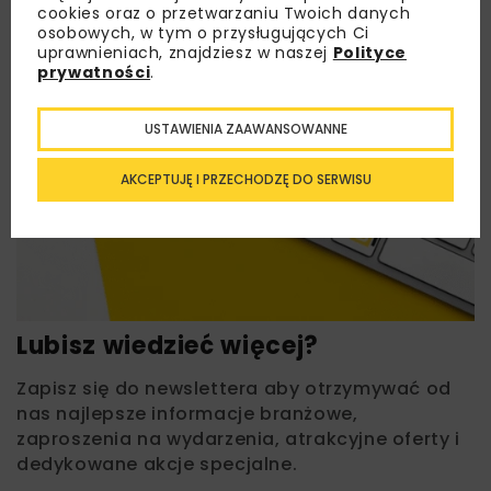
cookies oraz o przetwarzaniu Twoich danych
osobowych, w tym o przysługujących Ci
uprawnieniach, znajdziesz w naszej
Polityce
prywatności
.
USTAWIENIA ZAAWANSOWANNE
AKCEPTUJĘ I PRZECHODZĘ DO SERWISU
Lubisz wiedzieć więcej?
Zapisz się do newslettera aby otrzymywać od
nas najlepsze informacje branżowe,
zaproszenia na wydarzenia, atrakcyjne oferty i
dedykowane akcje specjalne.