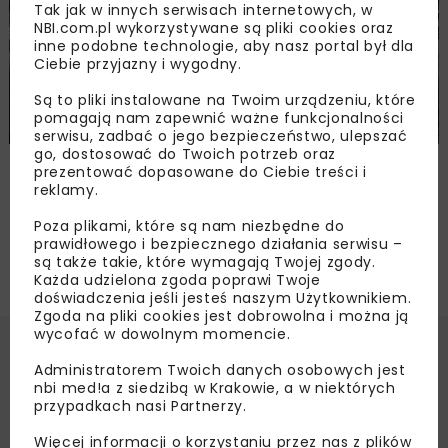
Tak jak w innych serwisach internetowych, w
NBI.com.pl wykorzystywane są pliki cookies oraz
inne podobne technologie, aby nasz portal był dla
Ciebie przyjazny i wygodny.
Są to pliki instalowane na Twoim urządzeniu, które
pomagają nam zapewnić ważne funkcjonalności
serwisu, zadbać o jego bezpieczeństwo, ulepszać
go, dostosować do Twoich potrzeb oraz
Nadzór nad modernizacją Towarowej
prezentować dopasowane do Ciebie treści i
Obwodnicy Poznania
reklamy.
Poza plikami, które są nam niezbędne do
prawidłowego i bezpiecznego działania serwisu –
są także takie, które wymagają Twojej zgody.
Każda udzielona zgoda poprawi Twoje
doświadczenia jeśli jesteś naszym Użytkownikiem.
Zgoda na pliki cookies jest dobrowolna i można ją
wycofać w dowolnym momencie.
Administratorem Twoich danych osobowych jest
nbi med!a z siedzibą w Krakowie, a w niektórych
przypadkach nasi Partnerzy.
Więcej informacji o korzystaniu przez nas z plików