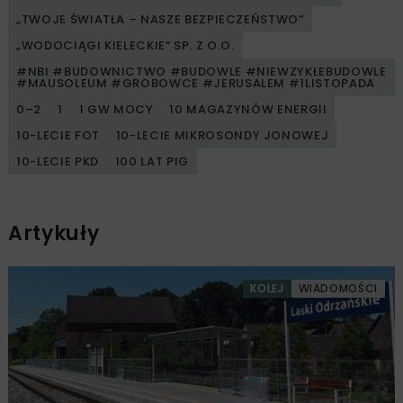
„TWOJE ŚWIATŁA – NASZE BEZPIECZEŃSTWO”
„WODOCIĄGI KIELECKIE” SP. Z O.O.
#NBI #BUDOWNICTWO #BUDOWLE #NIEWZYKŁEBUDOWLE
#MAUSOLEUM #GROBOWCE #JERUSALEM #1LISTOPADA
0–2
1
1 GW MOCY
10 MAGAZYNÓW ENERGII
10-LECIE FOT
10-LECIE MIKROSONDY JONOWEJ
10-LECIE PKD
100 LAT PIG
Artykuły
KOLEJ
WIADOMOŚCI