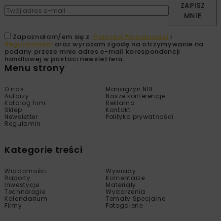
ZAPISZ
MNIE
Zapoznałam/em się z
Polityką Prywatności
i
Regulaminem
oraz wyrażam zgodę na otrzymywanie na
podany przeze mnie adres e-mail korespondencji
handlowej w postaci newslettera.
Menu strony
O nas
Managzyn NBI
Autorzy
Nasze konferencje
Katalog firm
Reklama
Sklep
Kontakt
Newsletter
Polityka prywatności
Regulamin
Kategorie treści
Wiadomości
Wywiady
Raporty
Komentarze
Inwestycje
Materiały
Technologie
Wydarzenia
Kalendarium
Tematy Specjalne
Filmy
Fotogalerie