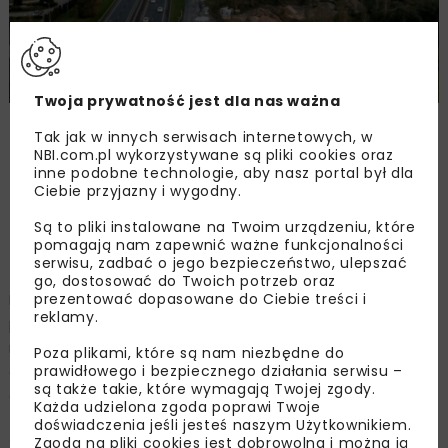
Twoja prywatność jest dla nas ważna
Zdjęcie: Krzysztof Nalewajko, GDDKiA,
Tak jak w innych serwisach internetowych, w
www.gov.pl/web/gddkia-warszawa/
NBI.com.pl wykorzystywane są pliki cookies oraz
inne podobne technologie, aby nasz portal był dla
Ciebie przyjazny i wygodny.
Umowa i zakres prac
Są to pliki instalowane na Twoim urządzeniu, które
pomagają nam zapewnić ważne funkcjonalności
projektowych
serwisu, zadbać o jego bezpieczeństwo, ulepszać
go, dostosować do Twoich potrzeb oraz
prezentować dopasowane do Ciebie treści i
Biuro projektowe będzie miało 41 miesięcy
reklamy.
przygotowanie projektu budowlanego oraz uzyskanie
niezbędnych decyzji administracyjnych dla budowy
Poza plikami, które są nam niezbędne do
prawidłowego i bezpiecznego działania serwisu –
drogi. Przy sprawnym przebiegu procesu projektowania
są także takie, które wymagają Twojej zgody.
oraz pozyskiwaniu niezbędnych uzgodnień i decyzji
Każda udzielona zgoda poprawi Twoje
zasadnicza dokumentacja będzie gotowa w I kwartale
doświadczenia jeśli jesteś naszym Użytkownikiem.
Zgoda na pliki cookies jest dobrowolna i można ją
2026 r. Kolejnym krokiem będzie ogłoszenie przetargu