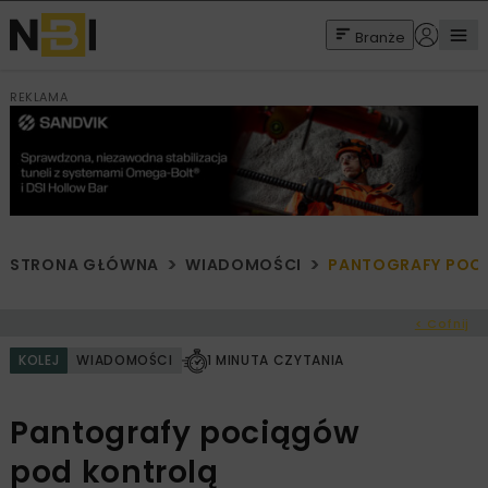
Branże
REKLAMA
STRONA GŁÓWNA
WIADOMOŚCI
PANTOGRAFY POC
< Cofnij
KOLEJ
WIADOMOŚCI
1 MINUTA CZYTANIA
Pantografy pociągów
pod kontrolą