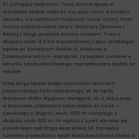
S7 pomiędzy Kiełpinem i Trasą Armii Krajowej w
Warszawie będzie miała po trzy pasy ruchu w każdym
kierunku, a w niektórych miejscach nawet cztery. Przez
mocno zurbanizowane tereny Warszawy (Bemowo i
Bielany) droga przejdzie dwoma tunelami. Trasa o
długości około 12,9 km w początkowej części przebiegać
będzie po istniejącym śladzie ul. Kolejowej w
Dziekanowie Leśnym. Następnie, za węzłem Łomianki w
kierunku Kanału Młocińskiego, zaprojektowana będzie na
nasypie.
Dalej droga będzie biegła wschodnim obrzeżem
Kampinoskiego Parku Narodowego, aż do węzła
Warszawa Wólka Węglowa. Następnie, za ul. Arkuszową
w Warszawie, planowana trasa zejdzie do tuneli –
pierwszego o długości około 1000 m i kolejnego o
długości około 1100 m. Po wyjściu z tuneli wzniesie się
ponad teren nad drogą ekspresową S8. Pomiędzy
tunelami przewidziano węzeł Warszawa Chomiczówka, a