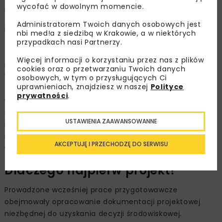
wycofać w dowolnym momencie.
na wyłonienie wykonawcy prac budowlanych.
Administratorem Twoich danych osobowych jest
Nowa trasa będzie miała przekrój dwujezdniowy z
nbi med!a z siedzibą w Krakowie, a w niektórych
trzema pasami ruchu. Zaprojektowane zostaną dwa
przypadkach nasi Partnerzy.
tunele: na Bielanach (ok. 1000 m) i Bemowie (ok. 1100
Więcej informacji o korzystaniu przez nas z plików
m) oraz cztery węzły: Łomianki, Warszawa Wólka
cookies oraz o przetwarzaniu Twoich danych
Węglowa, Warszawa Chomiczówka i Warszawa Północ
osobowych, w tym o przysługujących Ci
uprawnieniach, znajdziesz w naszej
Polityce
(połączenie z Trasą Armii Krajowej S8). Do tego
prywatności
.
wiadukty, przejścia podziemne, kładki pieszo-rowerowe
oraz urządzenia ochrony środowiska i urządzenia
USTAWIENIA ZAAWANSOWANNE
bezpieczeństwa ruchu drogowego. Ostateczne
rozwiązania wynikać będą z uzgodnień i analiz, które
AKCEPTUJĘ I PRZECHODZĘ DO SERWISU
wykonawca przeprowadzi na etapie projektowania.
Dlaczego najpierw projekt?
Prowadzone wcześniej prace przygotowawcze
obejmowały opracowanie dokumentacji projektowej
niezbędnej do uzyskania decyzji środowiskowej.