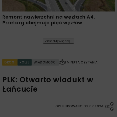
Remont nawierzchni na węzłach A4.
Przetarg obejmuje pięć węzłów
Załaduj więcej...
DROGI
KOLEJ
WIADOMOŚCI
1 MINUTA CZYTANIA
PLK: Otwarto wiadukt w
Łańcucie
OPUBLIKOWANO: 23.07.2024