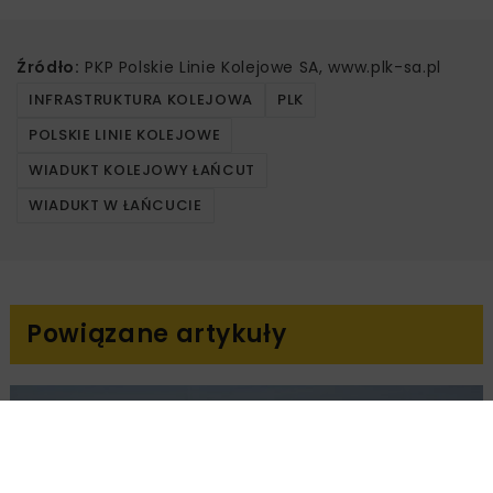
Źródło:
PKP Polskie Linie Kolejowe SA, www.plk-sa.pl
INFRASTRUKTURA KOLEJOWA
PLK
POLSKIE LINIE KOLEJOWE
WIADUKT KOLEJOWY ŁAŃCUT
WIADUKT W ŁAŃCUCIE
Powiązane artykuły
KOLEJ
WIADOMOŚCI
INWESTYCJE