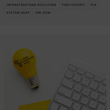
INFRASTRUKTURA KOLEJOWA
PANTOGRAFY
PLK
SYSTEM DSAP
ZRK DOM