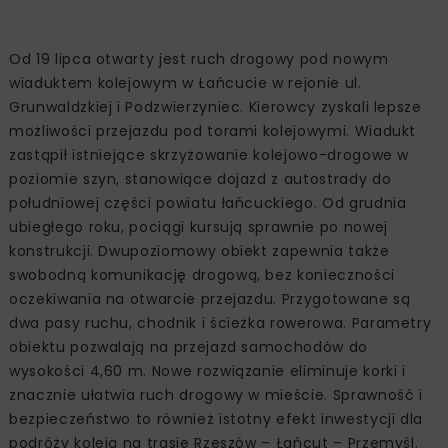
Od 19 lipca otwarty jest ruch drogowy pod nowym
wiaduktem kolejowym w Łańcucie w rejonie ul.
Grunwaldzkiej i Podzwierzyniec. Kierowcy zyskali lepsze
możliwości przejazdu pod torami kolejowymi. Wiadukt
zastąpił istniejące skrzyżowanie kolejowo-drogowe w
poziomie szyn, stanowiące dojazd z autostrady do
południowej części powiatu łańcuckiego. Od grudnia
ubiegłego roku, pociągi kursują sprawnie po nowej
konstrukcji. Dwupoziomowy obiekt zapewnia także
swobodną komunikację drogową, bez konieczności
oczekiwania na otwarcie przejazdu. Przygotowane są
dwa pasy ruchu, chodnik i ścieżka rowerowa. Parametry
obiektu pozwalają na przejazd samochodów do
wysokości 4,60 m. Nowe rozwiązanie eliminuje korki i
znacznie ułatwia ruch drogowy w mieście. Sprawność i
bezpieczeństwo to również istotny efekt inwestycji dla
podróży koleją na trasie Rzeszów – Łańcut – Przemyśl.