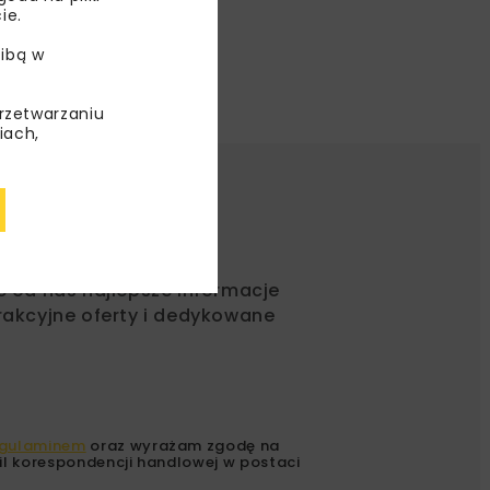
ie.
ibą w
przetwarzaniu
iach,
ć od nas najlepsze informacje
rakcyjne oferty i dedykowane
gulaminem
oraz wyrażam zgodę na
l korespondencji handlowej w postaci