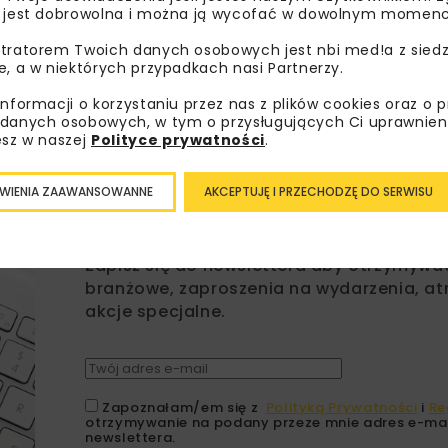
 jest dobrowolna i można ją wycofać w dowolnym momenc
tratorem Twoich danych osobowych jest nbi med!a z siedz
e, a w niektórych przypadkach nasi Partnerzy.
informacji o korzystaniu przez nas z plików cookies oraz o 
danych osobowych, w tym o przysługujących Ci uprawnien
esz w naszej
Polityce prywatności
.
WIENIA ZAAWANSOWANNE
AKCEPTUJĘ I PRZECHODZĘ DO SERWISU
Lubisz wiedzieć więcej?
Zapisz się do newslettera aby otrzymywa
branżowe, zaproszenia na wydarzenia, at
akcje specjalne.
Zapoznałam/em się z
Polityką Prywatności
i
Re
otrzymywanie na podany przeze mnie adres e-mai
newslettera.