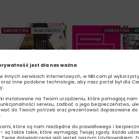
ENERGETYKA
WIADOMOŚCI
ENERGETYKA
M
prywatność jest dla nas ważna
 w innych serwisach internetowych, w NBI.com.pl wykorzysty
dłużył okres
Zielona energia eTA
 oraz inne podobne technologie, aby nasz portal był dla Cie
y.
misji obligacji
na stacjach ładowan
w 2026 r.
liki instalowane na Twoim urządzeniu, które pomagają nam
unkcjonalności serwisu, zadbać o jego bezpieczeństwo, ul
wać do Twoich potrzeb oraz prezentować dopasowane do Ci
.
Załaduj więcej...
ikami, które są nam niezbędne do prawidłowego i bezpieczn
 – są także takie, które wymagają Twojej zgody. Każda udz
 Twoje doświadczenia jeśli jesteś naszym Użytkownikiem. Zg