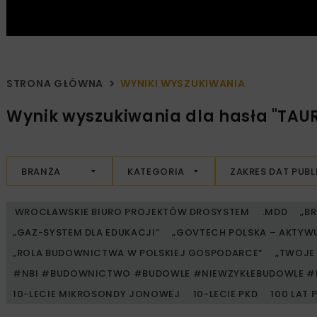
STRONA GŁÓWNA
WYNIKI WYSZUKIWANIA
Wynik wyszukiwania dla hasła "TAU
BRANŻA
KATEGORIA
ZAKRES DAT PUBL
WROCŁAWSKIE BIURO PROJEKTÓW DROSYSTEM
.MDD
„B
„GAZ-SYSTEM DLA EDUKACJI”
„GOVTECH POLSKA – AKTYW
„ROLA BUDOWNICTWA W POLSKIEJ GOSPODARCE”
„TWOJE 
#NBI #BUDOWNICTWO #BUDOWLE #NIEWZYKŁEBUDOWLE #
10-LECIE MIKROSONDY JONOWEJ
10-LECIE PKD
100 LAT 