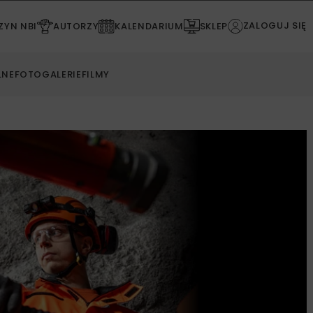
ZALOGUJ SIĘ
YN NBI
AUTORZY
KALENDARIUM
SKLEP
LNE
FOTOGALERIE
FILMY