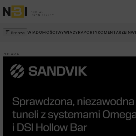
WIADOMOŚCI
WYWIADY
RAPORTY
KOMENTARZE
INW
Branże
REKLAMA