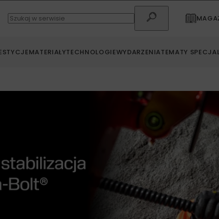
MAGAZ
ESTYCJE
MATERIAŁY
TECHNOLOGIE
WYDARZENIA
TEMATY SPECJA