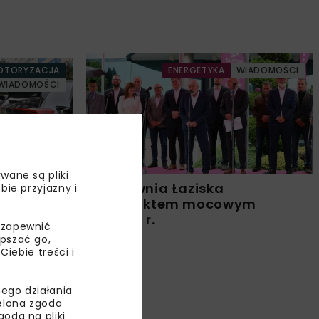
OTORYZACJA
ENERGETYKA
WIADOMOŚCI
WIADOMOŚCI
wane są pliki
URON
Elektrownia Łaziska
bie przyjazny i
ia
z kontraktem mocowym
na 2026 r.
 zapewnić
epszać go,
ebie treści i
ego działania
ielona zgoda
oda na pliki