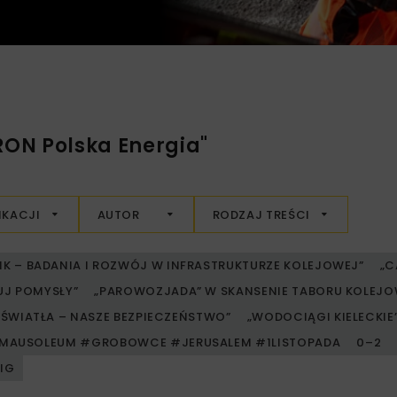
RON Polska Energia"
IKACJI
AUTOR
RODZAJ TREŚCI
RIK – BADANIA I ROZWÓJ W INFRASTRUKTURZE KOLEJOWEJ”
„C
UJ POMYSŁY”
„PAROWOZJADA” W SKANSENIE TABORU KOLE
ŚWIATŁA – NASZE BEZPIECZEŃSTWO”
„WODOCIĄGI KIELECKIE” 
MAUSOLEUM #GROBOWCE #JERUSALEM #1LISTOPADA
0–2
PIG