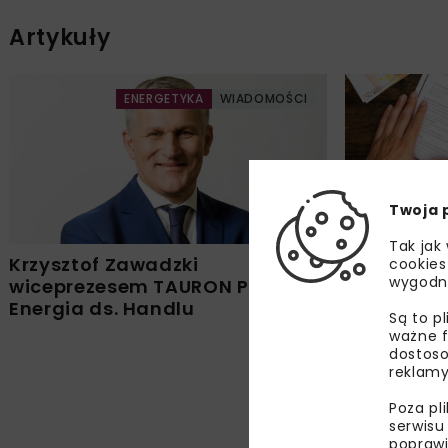
Artykuły
ENERGETYKA
WIADOMOŚCI
Twoja 
Tak jak
Krzysztof Zawadzki
TAURON wy
cookies
wygodn
wiceprezesem TAURON Polska
programu e
Energia ds. Handlu
Są to p
ważne f
dostoso
reklamy
Poza pl
serwisu
poprawi