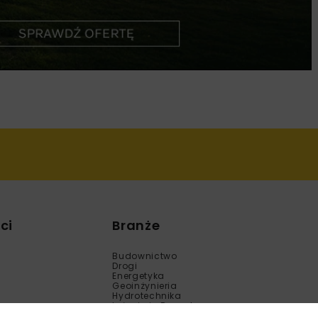
ci
Branże
Budownictwo
Drogi
Energetyka
Geoinżynieria
Hydrotechnika
Inżynieria Bezwykopowa
Kolej