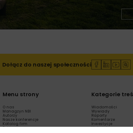
Dołącz do naszej społeczności
Menu strony
Kategorie treś
O nas
Wiadomości
Managzyn NBI
Wywiady
Autorzy
Raporty
Nasze konferencje
Komentarze
Katalog firm
Inwestycje
Reklama
Materiały
Sklep
Technologie