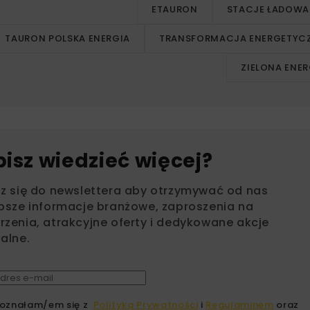
ETAURON
STACJE ŁADOWA
TAURON POLSKA ENERGIA
TRANSFORMACJA ENERGETYC
ZIELONA ENER
bisz wiedzieć więcej?
sz się do newslettera aby otrzymywać od nas
psze informacje branżowe, zaproszenia na
zenia, atrakcyjne oferty i dedykowane akcje
alne.
oznałam/em się z
Polityką Prywatności
i
Regulaminem
oraz