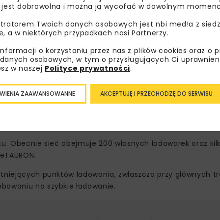
 jest dobrowolna i można ją wycofać w dowolnym momenc
tratorem Twoich danych osobowych jest nbi med!a z siedz
e, a w niektórych przypadkach nasi Partnerzy.
informacji o korzystaniu przez nas z plików cookies oraz o 
danych osobowych, w tym o przysługujących Ci uprawnien
esz w naszej
Polityce prywatności
.
zuje, że koszt przejechania 100 km przy korzystaniu ze st
 rosnące znaczenie elastyczności użytkowników w kontekśc
WIENIA ZAAWANSOWANNE
AKCEPTUJĘ I PRZECHODZĘ DO SERWISU
TAURON
ku. Obecnie sieć obejmuje 200 własnych ładowarek oraz kilk
ą eTAURON.
stniejących punktów ładowania, zwłaszcza przy głównych t
ebowaniu na szybkie ładowanie.