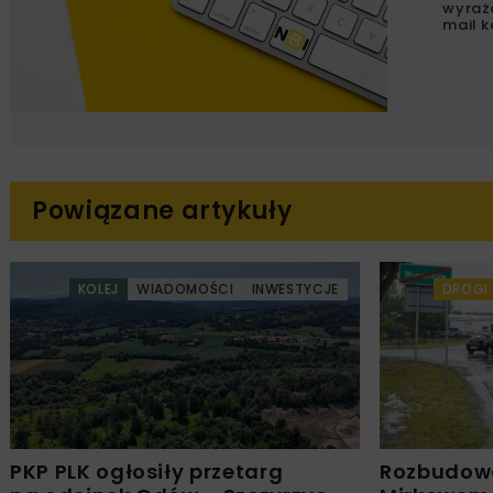
wyraż
mail k
Powiązane artykuły
KOLEJ
WIADOMOŚCI
INWESTYCJE
DROGI
PKP PLK ogłosiły przetarg
Rozbudow