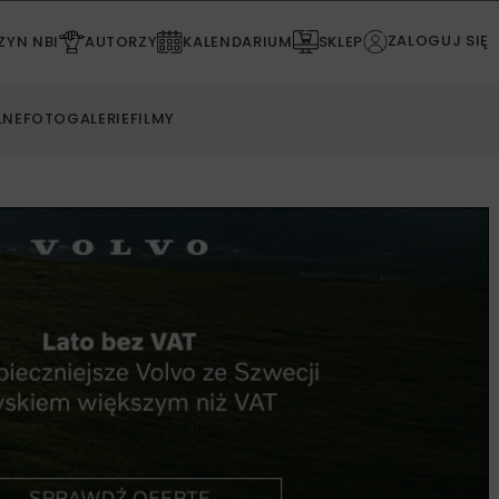
ZALOGUJ SIĘ
YN NBI
AUTORZY
KALENDARIUM
SKLEP
LNE
FOTOGALERIE
FILMY