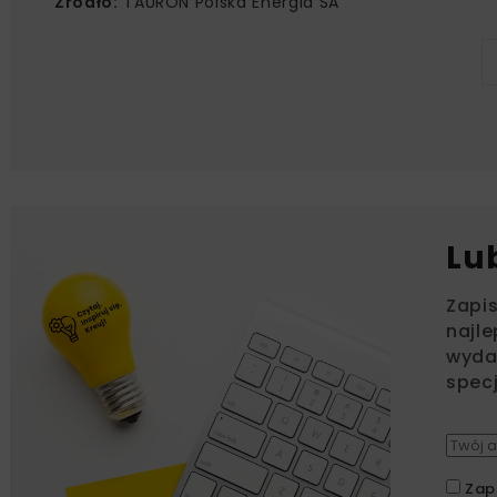
Źródło:
TAURON Polska Energia SA
Lu
Zapi
najle
wydar
specj
Zap