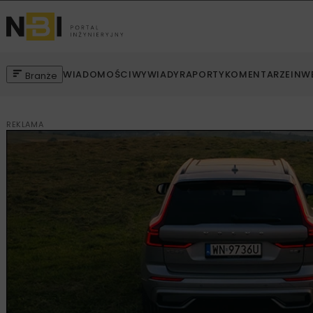
WIADOMOŚCI
WYWIADY
RAPORTY
KOMENTARZE
INW
Branże
REKLAMA