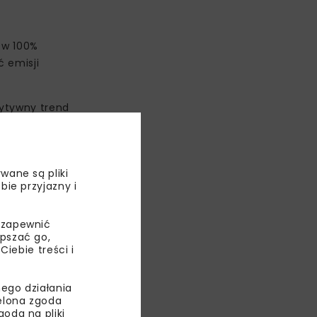
 w 100%
ć emisji
zytywny trend
wane są pliki
bie przyjazny i
ają poniżej 1
 zapewnić
epszać go,
ebie treści i
ego działania
ielona zgoda
oda na pliki