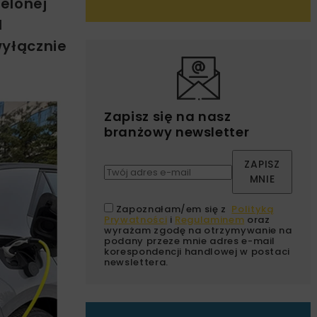
elonej
l
wyłącznie
Zapisz się na nasz
branżowy newsletter
ZAPISZ
MNIE
Zapoznałam/em się z
Polityką
Prywatności
i
Regulaminem
oraz
wyrażam zgodę na otrzymywanie na
podany przeze mnie adres e-mail
korespondencji handlowej w postaci
newslettera.