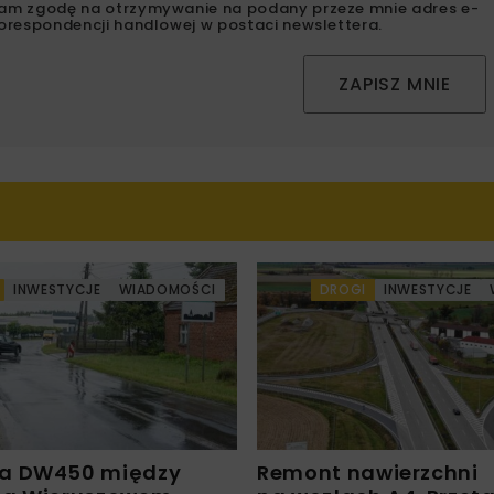
am zgodę na otrzymywanie na podany przeze mnie adres e-
orespondencji handlowej w postaci newslettera.
ZAPISZ MNIE
INWESTYCJE
WIADOMOŚCI
DROGI
INWESTYCJE
a DW450 między
Remont nawierzchni