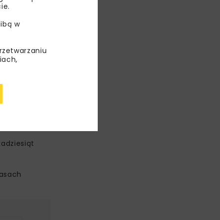
ie.
ibą w
przetwarzaniu
iach,
acji eTAURON
ie przyszłego
adziesiąt
rasach