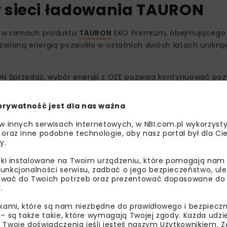
 sieci ładowania TAURON
ą w ramach produktu
TAURON
EKO Premium, obejmującego
a zieloną energią pozwoliło w ostatnich dwóch latach unikną
RON Sprzedaż, wybór energii z OZE pozwala kontynuować po
lektromobilności.
prywatność jest dla nas ważna
ia w stacjach eTAURON
 w innych serwisach internetowych, w NBI.com.pl wykorzysty
 oraz inne podobne technologie, aby nasz portal był dla Cie
nych. W okresach nadpodaży energii koszty ładowania spad
y.
ądzeniach DC.
liki instalowane na Twoim urządzeniu, które pomagają nam
unkcjonalności serwisu, zadbać o jego bezpieczeństwo, ul
wać do Twoich potrzeb oraz prezentować dopasowane do Ci
.
ikami, które są nam niezbędne do prawidłowego i bezpieczn
 – są także takie, które wymagają Twojej zgody. Każda udz
 Twoje doświadczenia jeśli jesteś naszym Użytkownikiem. Zg