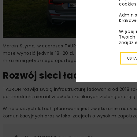
cookies
Adminis
Krakowi
Więcej 
Twoich 
znajdzi
Marcin Styrna, wiceprezes TAURON Nowe Technologie, wska
może wynosić jedynie 18–20 zł. Zwraca również uwagę na
USTA
mixu energetycznego opartego na OZE.
Rozwój sieci ładowania e
TAURON rozwija swoją infrastrukturę ładowania od 2018 ro
partnerskich, niemal w całości zasilanych zieloną energi
W najbliższych latach planowane jest zwiększanie mocy i
komunikacyjnych oraz w lokalizacjach o wysokim zapotrz