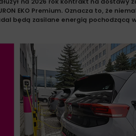
łużył na 2026 rok kontrakt na dostawy zi
URON EKO Premium. Oznacza to, że niema
adal będą zasilane energią pochodzącą 