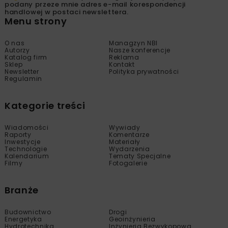
podany przeze mnie adres e-mail korespondencji
handlowej w postaci newslettera.
Menu strony
O nas
Managzyn NBI
Autorzy
Nasze konferencje
Katalog firm
Reklama
Sklep
Kontakt
Newsletter
Polityka prywatności
Regulamin
Kategorie treści
Wiadomości
Wywiady
Raporty
Komentarze
Inwestycje
Materiały
Technologie
Wydarzenia
Kalendarium
Tematy Specjalne
Filmy
Fotogalerie
Branże
Budownictwo
Drogi
Energetyka
Geoinżynieria
Hydrotechnika
Inżynieria Bezwykopowa