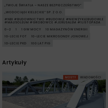
„TWOJE ŚWIATŁA – NASZE BEZPIECZEŃSTWO”
„WODOCIĄGI KIELECKIE” SP. Z O.O.
#NBI #BUDOWNICTWO #BUDOWLE #NIEWZYKŁEBUDOWLE
#MAUSOLEUM #GROBOWCE #JERUSALEM #1LISTOPADA
0–2
1
1 GW MOCY
10 MAGAZYNÓW ENERGII
10-LECIE FOT
10-LECIE MIKROSONDY JONOWEJ
10-LECIE PKD
100 LAT PIG
Artykuły
MOSTY
WIADOMOŚCI