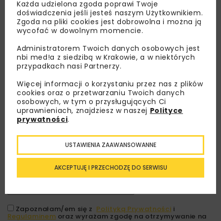
Każda udzielona zgoda poprawi Twoje
doświadczenia jeśli jesteś naszym Użytkownikiem.
Zgoda na pliki cookies jest dobrowolna i można ją
wycofać w dowolnym momencie.
Administratorem Twoich danych osobowych jest
nbi med!a z siedzibą w Krakowie, a w niektórych
przypadkach nasi Partnerzy.
Więcej informacji o korzystaniu przez nas z plików
cookies oraz o przetwarzaniu Twoich danych
osobowych, w tym o przysługujących Ci
Lubisz wiedzieć więcej?
uprawnieniach, znajdziesz w naszej
Polityce
prywatności
.
Zapisz się do newslettera aby otrzymywać od
nas najlepsze informacje branżowe,
USTAWIENIA ZAAWANSOWANNE
zaproszenia na wydarzenia, atrakcyjne oferty i
dedykowane akcje specjalne.
AKCEPTUJĘ I PRZECHODZĘ DO SERWISU
Zapoznałam/em się z
Polityką Prywatności
i
Regulaminem
oraz wyrażam zgodę na otrzymywanie na