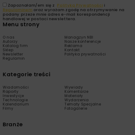
Zapoznałam/em się z
Polityką Prywatności
i
Regulaminem
oraz wyrażam zgodę na otrzymywanie na
podany przeze mnie adres e-mail korespondencji
handlowej w postaci newslettera.
Menu strony
O nas
Managzyn NBI
Autorzy
Nasze konferencje
Katalog firm
Reklama
Sklep
Kontakt
Newsletter
Polityka prywatności
Regulamin
Kategorie treści
Wiadomości
Wywiady
Raporty
Komentarze
Inwestycje
Materiały
Technologie
Wydarzenia
Kalendarium
Tematy Specjalne
Filmy
Fotogalerie
Branże