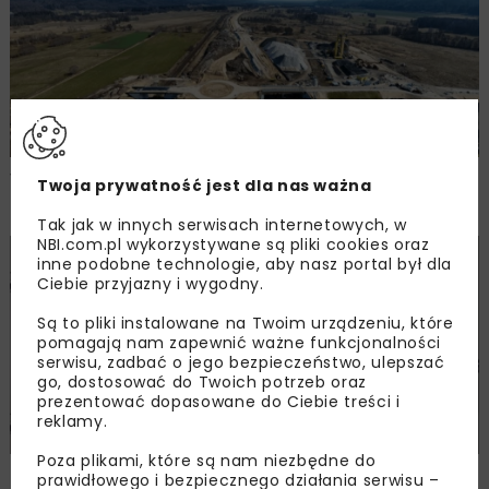
Wybrano wykonawcę pierwszego odcinka
Twoja prywatność jest dla nas ważna
drogi do elektrowni jądrowej
Tak jak w innych serwisach internetowych, w
NBI.com.pl wykorzystywane są pliki cookies oraz
inne podobne technologie, aby nasz portal był dla
DROGI
MOSTY
WIADOMOŚCI
Ciebie przyjazny i wygodny.
Są to pliki instalowane na Twoim urządzeniu, które
pomagają nam zapewnić ważne funkcjonalności
serwisu, zadbać o jego bezpieczeństwo, ulepszać
go, dostosować do Twoich potrzeb oraz
prezentować dopasowane do Ciebie treści i
reklamy.
Poza plikami, które są nam niezbędne do
Umowa na budowę obwodnicy Witomina
prawidłowego i bezpiecznego działania serwisu –