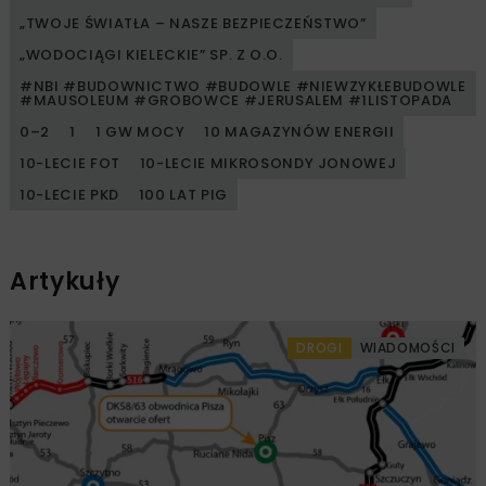
„TWOJE ŚWIATŁA – NASZE BEZPIECZEŃSTWO”
„WODOCIĄGI KIELECKIE” SP. Z O.O.
#NBI #BUDOWNICTWO #BUDOWLE #NIEWZYKŁEBUDOWLE
#MAUSOLEUM #GROBOWCE #JERUSALEM #1LISTOPADA
0–2
1
1 GW MOCY
10 MAGAZYNÓW ENERGII
10-LECIE FOT
10-LECIE MIKROSONDY JONOWEJ
10-LECIE PKD
100 LAT PIG
Artykuły
DROGI
WIADOMOŚCI