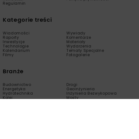
Regulamin
Kategorie treści
Wiadomości
Wywiady
Raporty
Komentarze
Inwestycje
Materiały
Technologie
Wydarzenia
Kalendarium
Tematy Specjalne
Filmy
Fotogalerie
Branże
Budownictwo
Drogi
Energetyka
Geoinżynieria
Hydrotechnika
Inżynieria Bezwykopowa
Kolej
Mosty
Tunele
Wod-Kan
Motoryzacja
Copyright © nbi med!a 2005 - 2024 Wszelkie prawa
zastrzeżone.
Kopiowanie, modyfikacja, wprowadzanie do obrotu, publikacja,
dystrybucja bez zgody właściciela tej strony są zabronione.