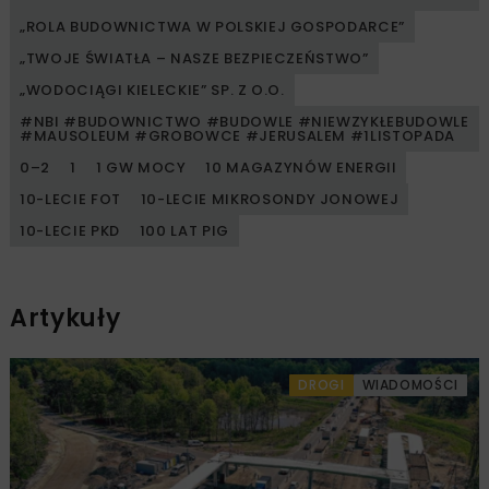
„ROLA BUDOWNICTWA W POLSKIEJ GOSPODARCE”
„TWOJE ŚWIATŁA – NASZE BEZPIECZEŃSTWO”
„WODOCIĄGI KIELECKIE” SP. Z O.O.
#NBI #BUDOWNICTWO #BUDOWLE #NIEWZYKŁEBUDOWLE
#MAUSOLEUM #GROBOWCE #JERUSALEM #1LISTOPADA
0–2
1
1 GW MOCY
10 MAGAZYNÓW ENERGII
10-LECIE FOT
10-LECIE MIKROSONDY JONOWEJ
10-LECIE PKD
100 LAT PIG
Artykuły
DROGI
WIADOMOŚCI