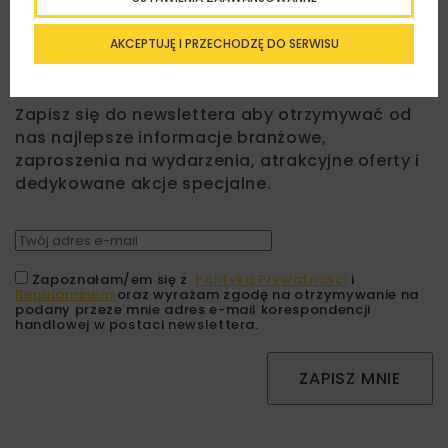
AKCEPTUJĘ I PRZECHODZĘ DO SERWISU
Lubisz wiedzieć więcej?
Zapisz się do newslettera aby otrzymywać od
nas najlepsze informacje branżowe,
zaproszenia na wydarzenia, atrakcyjne oferty i
dedykowane akcje specjalne.
Zapoznałam/em się z
Polityką Prywatności
i
Regulaminem
oraz wyrażam zgodę na otrzymywanie na
podany przeze mnie adres e-mail korespondencji
handlowej w postaci newslettera.
ZAPISZ MNIE