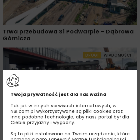
Trwa przebudowa S1 Podwarpie – Dąbrowa
Górnicza
DROGI
WIADOMOŚCI
Twoja prywatność jest dla nas ważna
Tak jak w innych serwisach internetowych, w
NBI.com.pl wykorzystywane są pliki cookies oraz
Przetarg na S1 Podwarpie – Dąbrowa
inne podobne technologie, aby nasz portal był dla
Ciebie przyjazny i wygodny.
Górnicza
Są to pliki instalowane na Twoim urządzeniu, które
pomagają nam zapewnić ważne funkcjonalności