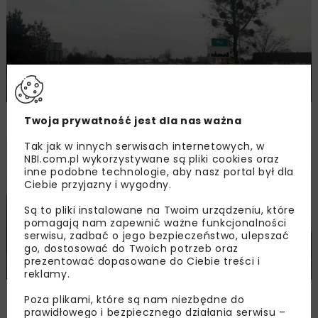
Posiedzenie ZOPI dla obwodnicy Pisza
Twoja prywatność jest dla nas ważna
Tak jak w innych serwisach internetowych, w
DROGI
WIADOMOŚCI
NBI.com.pl wykorzystywane są pliki cookies oraz
inne podobne technologie, aby nasz portal był dla
Ciebie przyjazny i wygodny.
Są to pliki instalowane na Twoim urządzeniu, które
pomagają nam zapewnić ważne funkcjonalności
serwisu, zadbać o jego bezpieczeństwo, ulepszać
go, dostosować do Twoich potrzeb oraz
prezentować dopasowane do Ciebie treści i
reklamy.
Decyzja środowiskowa dla obwodnicy
Poza plikami, które są nam niezbędne do
Pisza
prawidłowego i bezpiecznego działania serwisu –