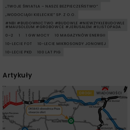
„TWOJE ŚWIATŁA – NASZE BEZPIECZEŃSTWO”
„WODOCIĄGI KIELECKIE” SP. Z O.O.
#NBI #BUDOWNICTWO #BUDOWLE #NIEWZYKŁEBUDOWLE
#MAUSOLEUM #GROBOWCE #JERUSALEM #1LISTOPADA
0–2
1
1 GW MOCY
10 MAGAZYNÓW ENERGII
10-LECIE FOT
10-LECIE MIKROSONDY JONOWEJ
10-LECIE PKD
100 LAT PIG
Artykuły
DROGI
WIADOMOŚCI