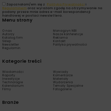
Zapoznałam/em się z
Polityką Prywatności
i
Regulaminem
oraz wyrażam zgodę na otrzymywanie na
podany przeze mnie adres e-mail korespondencji
handlowej w postaci newslettera.
Menu strony
O nas
Managzyn NBI
Autorzy
Nasze konferencje
Katalog firm
Reklama
Sklep
Kontakt
Newsletter
Polityka prywatności
Regulamin
Kategorie treści
Wiadomości
Wywiady
Raporty
Komentarze
Inwestycje
Materiały
Technologie
Wydarzenia
Kalendarium
Tematy Specjalne
Filmy
Fotogalerie
Branże