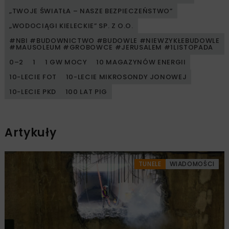
„TWOJE ŚWIATŁA – NASZE BEZPIECZEŃSTWO”
„WODOCIĄGI KIELECKIE” SP. Z O.O.
#NBI #BUDOWNICTWO #BUDOWLE #NIEWZYKŁEBUDOWLE
#MAUSOLEUM #GROBOWCE #JERUSALEM #1LISTOPADA
0–2
1
1 GW MOCY
10 MAGAZYNÓW ENERGII
10-LECIE FOT
10-LECIE MIKROSONDY JONOWEJ
10-LECIE PKD
100 LAT PIG
Artykuły
TUNELE
WIADOMOŚCI