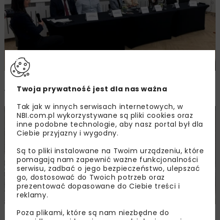
Sztuczna inteligencja w transporcie. Polska
Twoja prywatność jest dla nas ważna
wciąż na końcu UE
Tak jak w innych serwisach internetowych, w
NBI.com.pl wykorzystywane są pliki cookies oraz
BUDOWNICTWO
TUNELE
WIADOMOŚCI
inne podobne technologie, aby nasz portal był dla
Ciebie przyjazny i wygodny.
Są to pliki instalowane na Twoim urządzeniu, które
pomagają nam zapewnić ważne funkcjonalności
serwisu, zadbać o jego bezpieczeństwo, ulepszać
go, dostosować do Twoich potrzeb oraz
prezentować dopasowane do Ciebie treści i
reklamy.
Poza plikami, które są nam niezbędne do
Tunel tramwajowy do Dworca