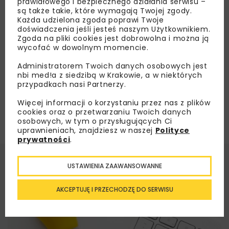
prawidłowego i bezpiecznego działania serwisu –
Zachodniego – konstrukcja prawie gotowa
są także takie, które wymagają Twojej zgody.
Każda udzielona zgoda poprawi Twoje
doświadczenia jeśli jesteś naszym Użytkownikiem.
Zgoda na pliki cookies jest dobrowolna i można ją
Załaduj więcej...
wycofać w dowolnym momencie.
Administratorem Twoich danych osobowych jest
nbi med!a z siedzibą w Krakowie, a w niektórych
przypadkach nasi Partnerzy.
Więcej informacji o korzystaniu przez nas z plików
cookies oraz o przetwarzaniu Twoich danych
osobowych, w tym o przysługujących Ci
uprawnieniach, znajdziesz w naszej
Polityce
prywatności
.
USTAWIENIA ZAAWANSOWANNE
AKCEPTUJĘ I PRZECHODZĘ DO SERWISU