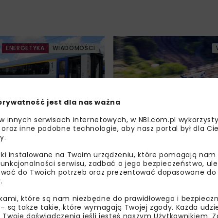
ENERGETYKA
WIADOMOŚCI
prywatność jest dla nas ważna
 w innych serwisach internetowych, w NBI.com.pl wykorzysty
e wagony 1. klasy
PKP Intercity otrzyma
 oraz inne podobne technologie, aby nasz portal był dla Cie
y.
macniają tabor PKP
mld zł z KPO
liki instalowane na Twoim urządzeniu, które pomagają nam
unkcjonalności serwisu, zadbać o jego bezpieczeństwo, ul
wać do Twoich potrzeb oraz prezentować dopasowane do Ci
.
Załaduj więcej...
ikami, które są nam niezbędne do prawidłowego i bezpieczn
 – są także takie, które wymagają Twojej zgody. Każda udz
 Twoje doświadczenia jeśli jesteś naszym Użytkownikiem. Zg