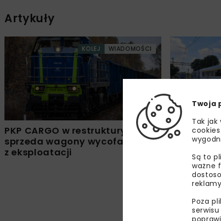
Artykuły
KOLEJ
WIADOMOŚCI
Twoja 
Tak jak
PKP CARGO w restrukturyzacji
Nowoczesn
cookies
wygodn
sprzeda wagony wycofane
z PESY wz
z eksploatacji
Intercity
Są to p
ważne f
dostoso
reklamy
Poza pl
serwisu
poprawi