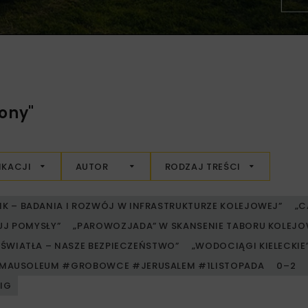
ony"
IKACJI
AUTOR
RODZAJ TREŚCI
RIK – BADANIA I ROZWÓJ W INFRASTRUKTURZE KOLEJOWEJ”
„C
UJ POMYSŁY”
„PAROWOZJADA” W SKANSENIE TABORU KOLE
ŚWIATŁA – NASZE BEZPIECZEŃSTWO”
„WODOCIĄGI KIELECKIE” 
MAUSOLEUM #GROBOWCE #JERUSALEM #1LISTOPADA
0–2
PIG