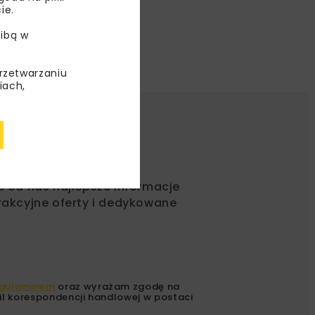
ie.
ibą w
przetwarzaniu
iach,
ć od nas najlepsze informacje
rakcyjne oferty i dedykowane
gulaminem
oraz wyrażam zgodę na
l korespondencji handlowej w postaci