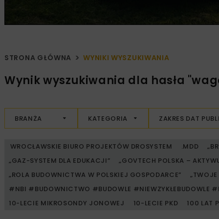
STRONA GŁÓWNA
WYNIKI WYSZUKIWANIA
Wynik wyszukiwania dla hasła "wag
BRANŻA
KATEGORIA
ZAKRES DAT PUBL
WROCŁAWSKIE BIURO PROJEKTÓW DROSYSTEM
.MDD
„B
„GAZ-SYSTEM DLA EDUKACJI”
„GOVTECH POLSKA – AKTYW
„ROLA BUDOWNICTWA W POLSKIEJ GOSPODARCE”
„TWOJE 
#NBI #BUDOWNICTWO #BUDOWLE #NIEWZYKŁEBUDOWLE #
10-LECIE MIKROSONDY JONOWEJ
10-LECIE PKD
100 LAT 