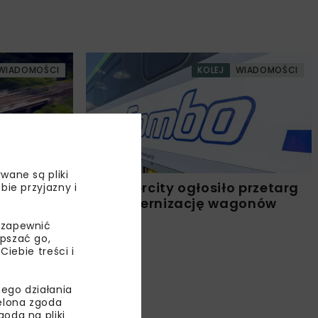
WIADOMOŚCI
KOLEJ
WIADOMOŚCI
wane są pliki
ło ponad 1
PKP Intercity ogłosiło przetarg
bie przyjazny i
na modernizację wagonów
 zapewnić
epszać go,
ebie treści i
ego działania
ielona zgoda
oda na pliki