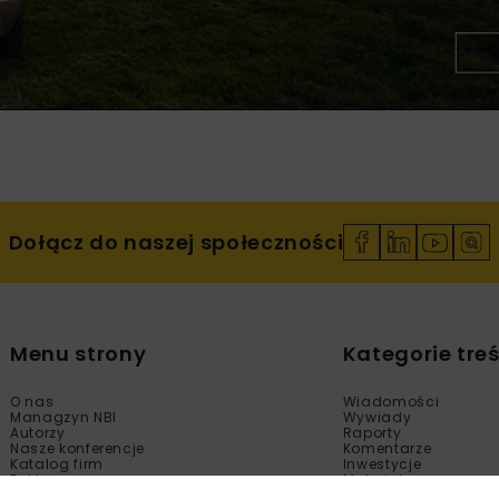
Dołącz do naszej społeczności
Menu strony
Kategorie treś
O nas
Wiadomości
Managzyn NBI
Wywiady
Autorzy
Raporty
Nasze konferencje
Komentarze
Katalog firm
Inwestycje
Reklama
Materiały
Sklep
Technologie