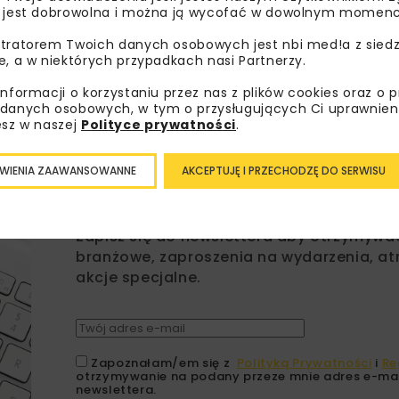
 jest dobrowolna i można ją wycofać w dowolnym momenc
tratorem Twoich danych osobowych jest nbi med!a z siedz
e, a w niektórych przypadkach nasi Partnerzy.
informacji o korzystaniu przez nas z plików cookies oraz o 
danych osobowych, w tym o przysługujących Ci uprawnien
esz w naszej
Polityce prywatności
.
WIENIA ZAAWANSOWANNE
AKCEPTUJĘ I PRZECHODZĘ DO SERWISU
Lubisz wiedzieć więcej?
Zapisz się do newslettera aby otrzymywa
branżowe, zaproszenia na wydarzenia, at
akcje specjalne.
Zapoznałam/em się z
Polityką Prywatności
i
Re
otrzymywanie na podany przeze mnie adres e-mai
newslettera.