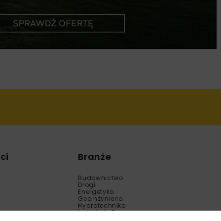
ci
Branże
Budownictwo
Drogi
Energetyka
Geoinżynieria
Hydrotechnika
Inżynieria Bezwykopowa
Kolej