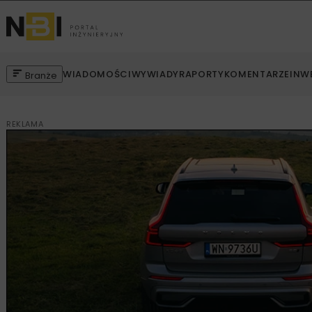
WIADOMOŚCI
WYWIADY
RAPORTY
KOMENTARZE
INW
Branże
REKLAMA