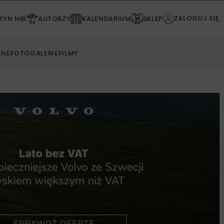
ZALOGUJ SIĘ
YN NBI
AUTORZY
KALENDARIUM
SKLEP
LNE
FOTOGALERIE
FILMY