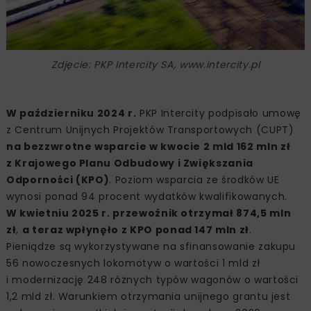
Zdjęcie: PKP Intercity SA, www.intercity.pl
W październiku 2024 r.
PKP Intercity podpisało umowę
z Centrum Unijnych Projektów Transportowych (CUPT)
na bezzwrotne wsparcie w kwocie 2 mld 162 mln zł
z Krajowego Planu Odbudowy i Zwiększania
Odporności (KPO)
. Poziom wsparcia ze środków UE
wynosi ponad 94 procent wydatków kwalifikowanych.
W kwietniu 2025 r. przewoźnik otrzymał 874,5 mln
zł
,
a teraz wpłynęło z KPO ponad 147 mln zł
.
Pieniądze są wykorzystywane na sfinansowanie zakupu
56 nowoczesnych lokomotyw o wartości 1 mld zł
i modernizację 248 różnych typów wagonów o wartości
1,2 mld zł. Warunkiem otrzymania unijnego grantu jest