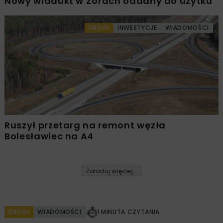
Nowy wiadukt w Żorach oddany do użytku
DROGI
INWESTYCJE
WIADOMOŚCI
Ruszył przetarg na remont węzła
Bolesławiec na A4
Załaduj więcej...
DROGI
WIADOMOŚCI
1 MINUTA CZYTANIA