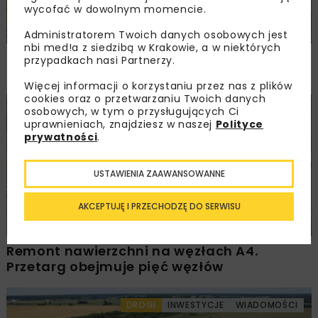
wycofać w dowolnym momencie.
Administratorem Twoich danych osobowych jest
nbi med!a z siedzibą w Krakowie, a w niektórych
Rozbudowa DW450 między Mirkowem
przypadkach nasi Partnerzy.
a Wieruszowem z dofinansowaniem UE
Więcej informacji o korzystaniu przez nas z plików
cookies oraz o przetwarzaniu Twoich danych
osobowych, w tym o przysługujących Ci
DROGI
INWESTYCJE
WIADOMOŚCI
uprawnieniach, znajdziesz w naszej
Polityce
prywatności
.
USTAWIENIA ZAAWANSOWANNE
AKCEPTUJĘ I PRZECHODZĘ DO SERWISU
Remont nawierzchni na węzłach A4.
Przetarg obejmuje pięć węzłów
DROGI
INWESTYCJE
WIADOMOŚCI