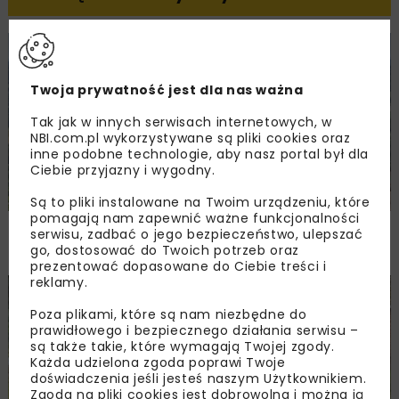
KOLEJ
WIADOMOŚCI
INWESTYCJE
Twoja prywatność jest dla nas ważna
Tak jak w innych serwisach internetowych, w
NBI.com.pl wykorzystywane są pliki cookies oraz
inne podobne technologie, aby nasz portal był dla
Ciebie przyjazny i wygodny.
Są to pliki instalowane na Twoim urządzeniu, które
pomagają nam zapewnić ważne funkcjonalności
PKP PLK ogłosiły przetarg na odcinek Gdów
serwisu, zadbać o jego bezpieczeństwo, ulepszać
– Szczyrzyc projektu Podłęże–Piekiełko
go, dostosować do Twoich potrzeb oraz
prezentować dopasowane do Ciebie treści i
reklamy.
DROGI
INWESTYCJE
WIADOMOŚCI
Poza plikami, które są nam niezbędne do
prawidłowego i bezpiecznego działania serwisu –
są także takie, które wymagają Twojej zgody.
Każda udzielona zgoda poprawi Twoje
doświadczenia jeśli jesteś naszym Użytkownikiem.
Zgoda na pliki cookies jest dobrowolna i można ją