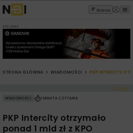
Branże
REKLAMA
STRONA GŁÓWNA
WIADOMOŚCI
PKP INTERCITY OT
< Cofnij
WIADOMOŚCI
1 MINUTA CZYTANIA
PKP Intercity otrzymało
ponad 1 mld zł z KPO