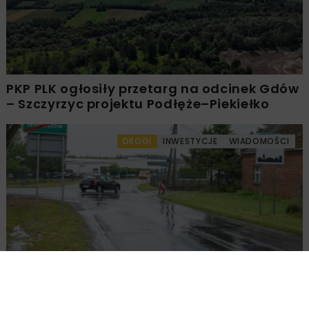
PKP PLK ogłosiły przetarg na odcinek Gdów
– Szczyrzyc projektu Podłęże–Piekiełko
DROGI
INWESTYCJE
WIADOMOŚCI
Rozbudowa DW450 między Mirkowem a
Wieruszowem z dofinansowaniem UE