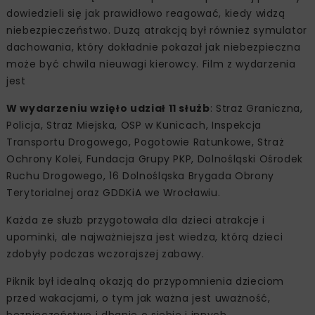
dowiedzieli się jak prawidłowo reagować, kiedy widzą
niebezpieczeństwo. Dużą atrakcją był również symulator
dachowania, który dokładnie pokazał jak niebezpieczna
może być chwila nieuwagi kierowcy. Film z wydarzenia
jest
W wydarzeniu wzięło udział 11 służb
: Straż Graniczna,
Policja, Straż Miejska, OSP w Kunicach, Inspekcja
Transportu Drogowego, Pogotowie Ratunkowe, Straż
Ochrony Kolei, Fundacja Grupy PKP, Dolnośląski Ośrodek
Ruchu Drogowego, 16 Dolnośląska Brygada Obrony
Terytorialnej oraz GDDKiA we Wrocławiu.
Każda ze służb przygotowała dla dzieci atrakcje i
upominki, ale najważniejsza jest wiedza, którą dzieci
zdobyły podczas wczorajszej zabawy.
Piknik był idealną okazją do przypomnienia dzieciom
przed wakacjami, o tym jak ważna jest uważność,
bezpieczeństwo i dbanie o siebie i innych.