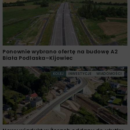
Ponownie wybrano ofertę na budowę A2
Biała Podlaska–Kijowiec
KOLEJ
INWESTYCJE
WIADOMOŚCI