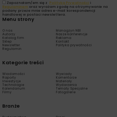
Zapoznałam/em się z
Polityką Prywatności
i
Regulaminem
oraz wyrażam zgodę na otrzymywanie na
podany przeze mnie adres e-mail korespondencji
handlowej w postaci newslettera.
Menu strony
O nas
Managzyn NBI
Autorzy
Nasze konferencje
Katalog firm
Reklama
Sklep
Kontakt
Newsletter
Polityka prywatności
Regulamin
Kategorie treści
Wiadomości
Wywiady
Raporty
Komentarze
Inwestycje
Materiały
Technologie
Wydarzenia
Kalendarium
Tematy Specjalne
Filmy
Fotogalerie
Branże