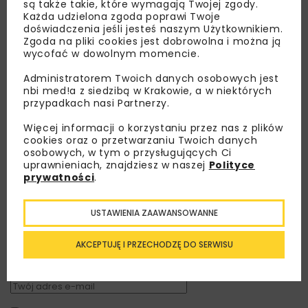
są także takie, które wymagają Twojej zgody.
Każda udzielona zgoda poprawi Twoje
doświadczenia jeśli jesteś naszym Użytkownikiem.
Zgoda na pliki cookies jest dobrowolna i można ją
wycofać w dowolnym momencie.
Administratorem Twoich danych osobowych jest
nbi med!a z siedzibą w Krakowie, a w niektórych
przypadkach nasi Partnerzy.
Więcej informacji o korzystaniu przez nas z plików
cookies oraz o przetwarzaniu Twoich danych
osobowych, w tym o przysługujących Ci
uprawnieniach, znajdziesz w naszej
Polityce
Lubisz wiedzieć więcej?
prywatności
.
Zapisz się do newslettera aby otrzymywać od
USTAWIENIA ZAAWANSOWANNE
nas najlepsze informacje branżowe,
zaproszenia na wydarzenia, atrakcyjne oferty i
AKCEPTUJĘ I PRZECHODZĘ DO SERWISU
dedykowane akcje specjalne.