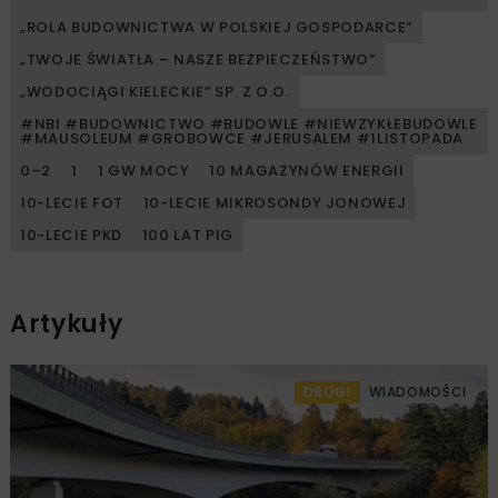
„ROLA BUDOWNICTWA W POLSKIEJ GOSPODARCE”
„TWOJE ŚWIATŁA – NASZE BEZPIECZEŃSTWO”
„WODOCIĄGI KIELECKIE” SP. Z O.O.
#NBI #BUDOWNICTWO #BUDOWLE #NIEWZYKŁEBUDOWLE
#MAUSOLEUM #GROBOWCE #JERUSALEM #1LISTOPADA
0–2
1
1 GW MOCY
10 MAGAZYNÓW ENERGII
10-LECIE FOT
10-LECIE MIKROSONDY JONOWEJ
10-LECIE PKD
100 LAT PIG
Artykuły
DROGI
WIADOMOŚCI